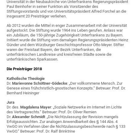
Universität in der Neubaukirche von Unterfrankens Regierungspräsident
Paul Beinhofer in seiner Funktion als Vorsitzender des
Stiftungsvorstands und von Universitätspräsident Alfred Forchel an die
insgesamt 20 Preisträger verliehen.
Ab 2012 wurden die Mittel in enger Zusammenarbeit mit der Universität
aufgestockt. Die Stiftung wurde 1964 ins Leben gerufen. Anlass war
ein Jubiläum, die 150-jährige Zugehörigkeit Unterfrankens zu Bayern.
Initiiert wurde die Stiftung vom damaligen Regierungspräsidenten Heinz
Günder und dem Würzburger Geschichtsprofessor Otto Meyer. Stifter
waren der Freistaat Bayern, der Bezirk Unterfranken, die
unterfränkischen Landkreise und kreisfreien Städte sowie die
unterfränkischen Sparkassen.
Die Preisträger 2018
Katholische Theologie
Dr.
Marievonne Schöttner-Gödecke
: „Der vollkommene Mensch. Zur
Genese eines frühchristlich-gnostischen Konzepts.“ Betreuer: Prof. Dr.
Bernhard Heininger
Jura
Dr. des.
Magdalena Mayer
: „Soziale Netzwerke im Internet im Lichte
des Vertragsrechts.“ Betreuer: Prof. Dr. Oliver Remien
Dr.
Alexander Schmidt
: „Die Nichtzulassung der Revision mangels
Erfolgsaussichten. Zur analogen Anwendbarkeit des § 144 Abs. 4
VwGO im Verfahren über die Nichtzulassungsbeschwerde nach § 133
VwGO.“ Betreuer: Prof. Dr. Ralf Brinktrine