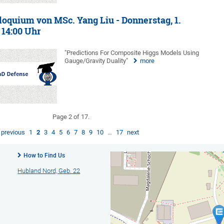
oquium von MSc. Yang Liu - Donnerstag, 1.
 14:00 Uhr
"Predictions For Composite Higgs Models Using
Gauge/Gravity Duality"
more
Page 2 of 17.
previous
1
2
3
4
5
6
7
8
9
10
…
17
next
How to Find Us
Hubland Nord, Geb. 22