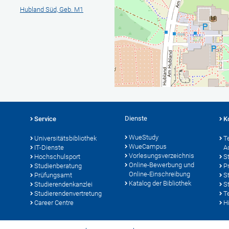
Hubland Süd, Geb. M1
Dienste
Service
K
WueStudy
Universitätsbibliothek
T
WueCampus
IT-Dienste
A
Vorlesungsverzeichnis
Hochschulsport
S
Online-Bewerbung und
Studienberatung
P
Online-Einschreibung
Prüfungsamt
S
Katalog der Bibliothek
Studierendenkanzlei
S
Studierendenvertretung
T
Career Centre
Hi