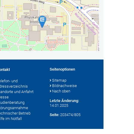
Seitenoptionen
ontakt
Sitemap
elefon- und
Bildnachweise
dressverzeichnis
Nach oben
tandorte und Anfahrt
resse
Letzte Änderung:
tudienberatung
14.01.2025
törungsannahme
echnischer Betrieb
Seite:
203474/805
lfe im Notfall