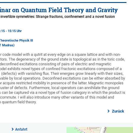
nar on Quantum Field Theory and Gravity
-invertible symmetries: Strange fractons, confinement and a novel fusion
:15 - 15:15 Uhr
Theoretische Physik III
IT Madras)
zer code model with a qutrit at every edge on a square lattice and with non-
ators. The degeneracy of the ground state is topological as in the toric code,
 deconfined excitations consisting of pairs of electric and magnetic
del exhibits novel types of confined fractonic excitations composed of a
(defects) with vanishing flux. Their energies grow linearly with their sizes,
able by local operations. Deconfined excitations can be either absorbed by
r acquire restricted mobility in presence of the latter. Magnetic monopoles
luster of defects. Furthermore, local operators can annihilate the ground
es can be captured via a novel type of fusion category in which the product is
 commute. I will also introduce many other variants of this model and
n quantum field theory.
Zurück
Anfahrt