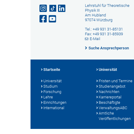
Lehrstuhl für Theoretische
Physik III
Am Hubland
97074 Würzburg
Tel.: +49 931 31-85131
Fax: +49 931 31-85939
E-Mail
Suche Ansprechperson
Startseite
Universität
Universität
Fristen und Termine
Studium
Studienangebot
Forschung
Nachrichten
Lehre
Karriereportal
Einrichtungen
Beschäftigte
International
VerwaltungsABC
Amtliche
Veröffentlichungen