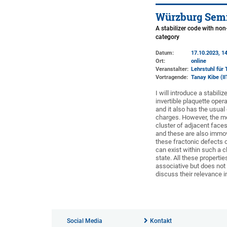
Würzburg Semi
A stabilizer code with non
category
Datum:
17.10.2023, 14
Ort:
online
Veranstalter:
Lehrstuhl für 
Vortragende:
Tanay Kibe (I
I will introduce a stabili
invertible plaquette oper
and it also has the usual
charges. However, the mo
cluster of adjacent faces 
and these are also immov
these fractonic defects o
can exist within such a c
state. All these properti
associative but does not
discuss their relevance i
Social Media
Kontakt