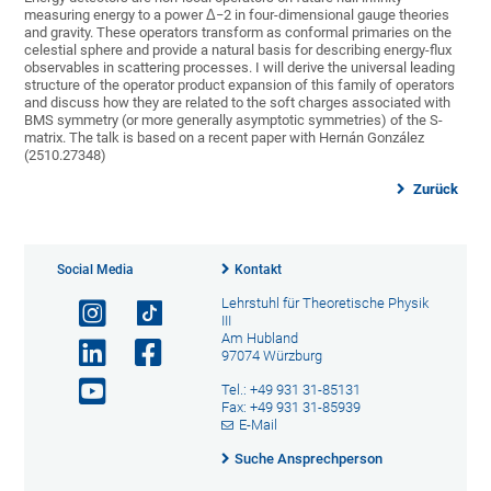
measuring energy to a power Δ−2 in four-dimensional gauge theories
and gravity. These operators transform as conformal primaries on the
celestial sphere and provide a natural basis for describing energy-flux
observables in scattering processes. I will derive the universal leading
structure of the operator product expansion of this family of operators
and discuss how they are related to the soft charges associated with
BMS symmetry (or more generally asymptotic symmetries) of the S-
matrix. The talk is based on a recent paper with Hernán González
(2510.27348)
Zurück
Social Media
Kontakt
Lehrstuhl für Theoretische Physik
III
Am Hubland
97074 Würzburg
Tel.: +49 931 31-85131
Fax: +49 931 31-85939
E-Mail
Suche Ansprechperson