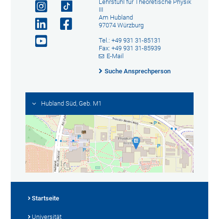
Lehrstuhl für Theoretische Physik
III
Am Hubland
97074 Würzburg
Tel.: +49 931 31-85131
Fax: +49 931 31-85939
E-Mail
Suche Ansprechperson
Hubland Süd, Geb. M1
Startseite
Universität