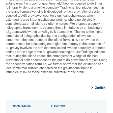
entanglement entropy for quantum field theories coupled to de Sitter
(dS) gravity along a timelike boundary. Traditional techniques, such as
the island formula—originally developed for non-gravitational systems
coupled to AdS gravity—encounter significant challenges when
extended to a de Sitter gravitational setting, where no physically
consistent extremal island solution emerges. We propose a doubly
holographic framework to address these limitations by embedding a
dS
braneworld within an AdS
bulk spacetime. Thanks to the higher-
2
3
dimensional holographic duality, this configuration allows us to
circumvent the constraints of the island formula. We show that the
correct recipe for calculating entanglement entropy in the presence of
dS gravity involves the non-extremal island, whose boundary is instead
defined at the edge of the dS gravitational region. Our findings indicate
that, during the island phase, the entanglement wedge of the non-
gravitational bath encompasses the entire dS gravitational region. Using
the second variation formula, we further show that the existence of a
locally minimal surface anchored on the gravitational brane is
intrinsically linked to the extrinsic curvature of the brane.
Zurück
Social Media
Kontakt