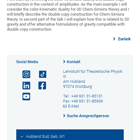
construction in the context of amplitudes. As the main example I will
consider the color-kinematic duality for 3D Chern-Simons theory and I
will briefly describe the double copy construction for Chern-Simons
theory. In second part of the talk I will explain how this is related to 3D
gravity and offer alternative formulations of gravity compatible with
double copy construction.
Zurück
Social Media
Kontakt
Lehrstuhl für Theoretische Physik
III
Am Hubland
97074 Würzburg
Tel.: +49 931 31-85131
Fax: +49 931 31-85939
E-Mail
Suche Ansprechperson
Hubland Süd, Geb. M1