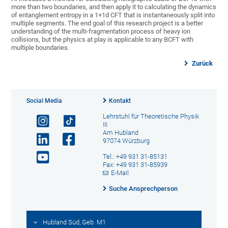
more than two boundaries, and then apply it to calculating the dynamics
of entanglement entropy in a 1+1d CFT that is instantaneously split into
multiple segments. The end goal of this research project is a better
understanding of the multi-fragmentation process of heavy ion
collisions, but the physics at play is applicable to any BCFT with
multiple boundaries.
Zurück
Social Media
Kontakt
Lehrstuhl für Theoretische Physik
III
Am Hubland
97074 Würzburg
Tel.: +49 931 31-85131
Fax: +49 931 31-85939
E-Mail
Suche Ansprechperson
Hubland Süd, Geb. M1