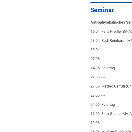
Seminar
Astrophysikalisches Se
16.04. Felix Pfeifle; BA
23.04. Rudi Reinhardt; 
30.04. ---
07.05. ---
14.05. Feiertag
21.05. ---
27.05. Matteo Cerruti (U
28.05. ---
04.06. Feiertag
11.06. Felix Glaser; MA-
18.06.
25.06. Markus Peichl (D