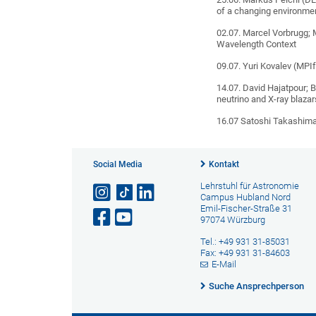
of a changing environme
02.07. Marcel Vorbrugg; M
Wavelength Context
09.07. Yuri Kovalev (MPI
14.07. David Hajatpour; 
neutrino and X-ray blazar
16.07 Satoshi Takashim
Social Media
Kontakt
Lehrstuhl für Astronomie
Campus Hubland Nord
Emil-Fischer-Straße 31
97074 Würzburg
Tel.: +49 931 31-85031
Fax: +49 931 31-84603
E-Mail
Suche Ansprechperson