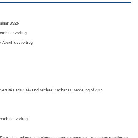
minar SS26
-Abschlussvortrag
MA-Abschlussvortrag
niversité Paris Cité) und Michael Zacharias; Modeling of AGN
Abschlussvortrag
LR); Active and passive microwave remote sensing – advanced monitoring