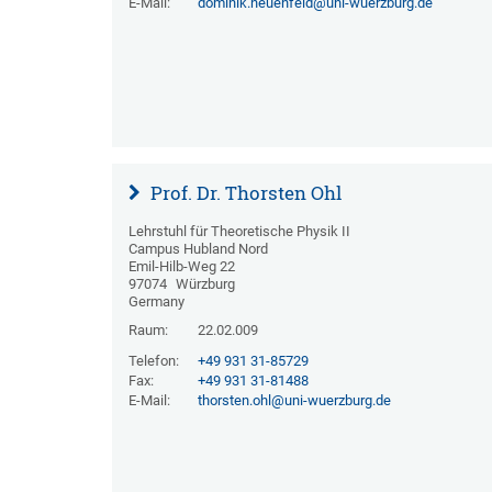
E-Mail:
dominik.neuenfeld@uni-wuerzburg.de
Prof. Dr. Thorsten Ohl
Lehrstuhl für Theoretische Physik II
Campus Hubland Nord
Emil-Hilb-Weg 22
97074
Würzburg
Germany
Raum:
22.02.009
Telefon:
+49 931 31-85729
Fax:
+49 931 31-81488
E-Mail:
thorsten.ohl@uni-wuerzburg.de