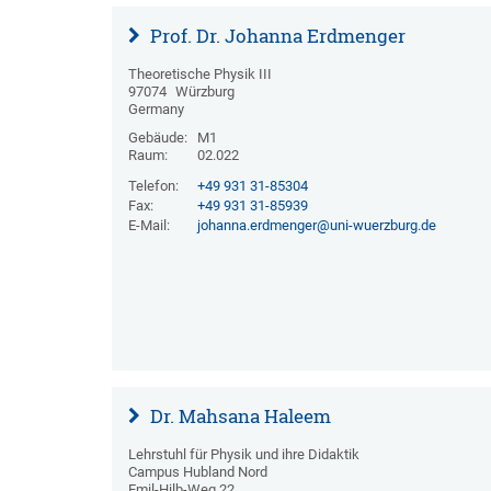
Prof. Dr. Johanna Erdmenger
Theoretische Physik III
97074
Würzburg
Germany
Gebäude:
M1
Raum:
02.022
Telefon:
+49 931 31-85304
Fax:
+49 931 31-85939
E-Mail:
johanna.erdmenger@uni-wuerzburg.de
Dr. Mahsana Haleem
Lehrstuhl für Physik und ihre Didaktik
Campus Hubland Nord
Emil-Hilb-Weg 22