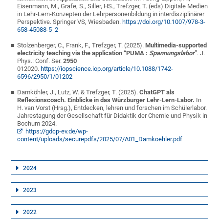
Eisenmann, M., Grafe, S., Siller, HS., Trefzger, T. (eds) Digitale Medien
in Lehr-Lern-Konzepten der Lehrpersonenbildung in interdisziplinärer
Perspektive. Springer VS, Wiesbaden.
https://doi.org/10.1007/978-3-
658-45088-5_2
Stolzenberger, C., Frank, F., Trefzger, T. (2025).
Multimedia-supported
electricity teaching via the application “PUMA :
Spannungslabor
”
.
J.
Phys.: Conf. Ser.
2950
012020.
https://iopscience.iop.org/article/10.1088/1742-
6596/2950/1/01202
Damköhler, J., Lutz, W. & Trefzger, T. (2025).
ChatGPT als
Reflexionscoach. Einblicke in das Würzburger Lehr-Lern-Labor.
In
H. van Vorst (Hrsg.), Entdecken, lehren und forschen im Schülerlabor.
Jahrestagung der Gesellschaft für Didaktik der Chemie und Physik in
Bochum 2024.
https://gdcp-ev.de/wp-
content/uploads/securepdfs/2025/07/A01_Damkoehler.pdf
2024
2023
2022