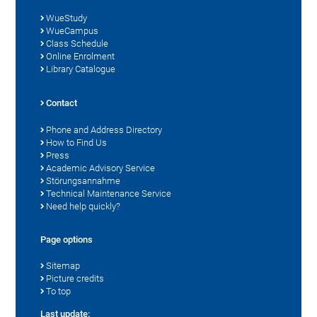
WueStudy
WueCampus
Class Schedule
Online Enrolment
Library Catalogue
Contact
Phone and Address Directory
How to Find Us
Press
Academic Advisory Service
Störungsannahme
Technical Maintenance Service
Need help quickly?
Page options
Sitemap
Picture credits
To top
Last update: