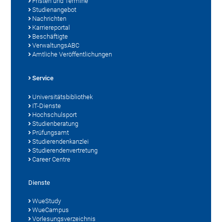
Fristen und Termine
Studienangebot
Nachrichten
Karriereportal
Beschäftigte
VerwaltungsABC
Amtliche Veröffentlichungen
Service
Universitätsbibliothek
IT-Dienste
Hochschulsport
Studienberatung
Prüfungsamt
Studierendenkanzlei
Studierendenvertretung
Career Centre
Dienste
WueStudy
WueCampus
Vorlesungsverzeichnis