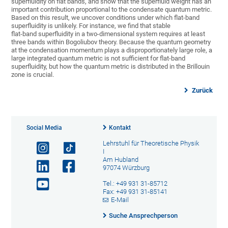
superfluidity on flat bands, and show that the superfluid weight has an
important contribution proportional to the condensate quantum metric.
Based on this result, we uncover conditions under which flat-band
superfluidity is unlikely. For instance, we find that stable
flat-band superfluidity in a two-dimensional system requires at least
three bands within Bogoliubov theory. Because the quantum geometry
at the condensation momentum plays a disproportionately large role, a
large integrated quantum metric is not sufficient for flat-band
superfluidity, but how the quantum metric is distributed in the Brillouin
zone is crucial.
Zurück
Social Media
Kontakt
Lehrstuhl für Theoretische Physik
I
Am Hubland
97074 Würzburg
Tel.: +49 931 31-85712
Fax: +49 931 31-85141
E-Mail
Suche Ansprechperson