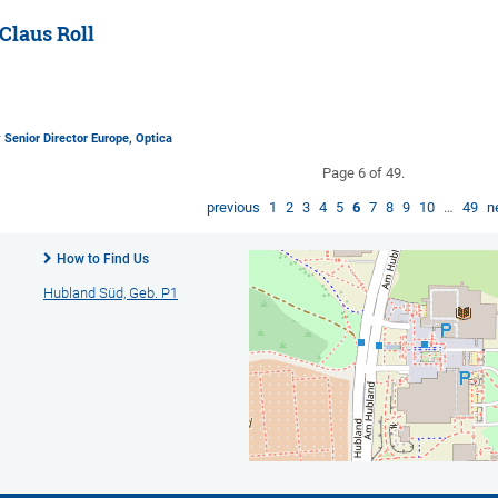
Claus Roll
y Senior Director Europe, Optica
Page 6 of 49.
previous
1
2
3
4
5
6
7
8
9
10
…
49
n
How to Find Us
Hubland Süd, Geb. P1