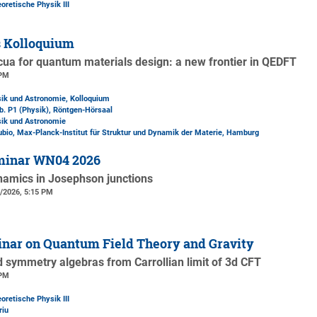
oretische Physik III
s Kolloquium
cua for quantum materials design: a new frontier in QEDFT
 PM
sik und Astronomie, Kolloquium
b. P1 (Physik)
, Röntgen-Hörsaal
sik und Astronomie
Rubio, Max-Planck-Institut für Struktur und Dynamik der Materie, Hamburg
minar WN04 2026
namics in Josephson junctions
7/2026, 5:15 PM
nar on Quantum Field Theory and Gravity
2d symmetry algebras from Carrollian limit of 3d CFT
 PM
oretische Physik III
riu