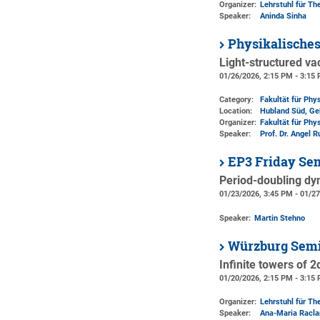
Organizer:
Lehrstuhl für The
Speaker:
Aninda Sinha
Physikalische
Light-structured va
01/26/2026, 2:15 PM - 3:15
Category:
Fakultät für Phy
Location:
Hubland Süd, Ge
Organizer:
Fakultät für Phy
Speaker:
Prof. Dr. Angel 
EP3 Friday Se
Period-doubling dy
01/23/2026, 3:45 PM - 01/2
Speaker:
Martin Stehno
Würzburg Semi
Infinite towers of 
01/20/2026, 2:15 PM - 3:15
Organizer:
Lehrstuhl für The
Speaker:
Ana-Maria Racla