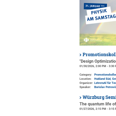
Promotionskol
"Design Optimizati
01/30/2026, 2:00 PM - 3:30
Category:
Promotionskoll
Location:
Hubland Süd, Ge
Organizer:
Lehrstuhl für Te
Speaker:
Borislav Petrovi
Würzburg Semi
The quantum life of
01/27/2026, 2:15 PM - 3:15