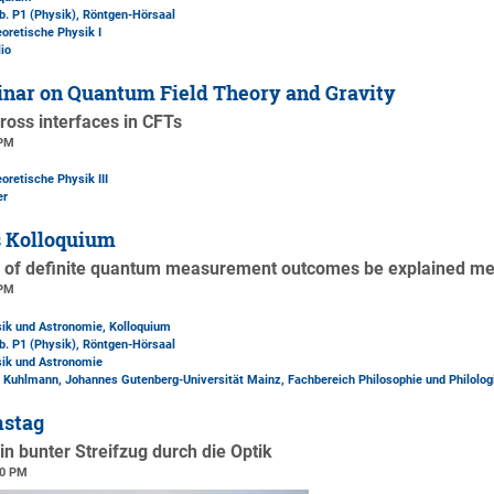
b. P1 (Physik)
, Röntgen-Hörsaal
eoretische Physik I
io
nar on Quantum Field Theory and Gravity
ross interfaces in CFTs
 PM
oretische Physik III
er
s Kolloquium
of definite quantum measurement outcomes be explained mec
 PM
sik und Astronomie, Kolloquium
b. P1 (Physik)
, Röntgen-Hörsaal
sik und Astronomie
d Kuhlmann, Johannes Gutenberg-Universität Mainz, Fachbereich Philosophie und Philolog
mstag
n bunter Streifzug durch die Optik
00 PM