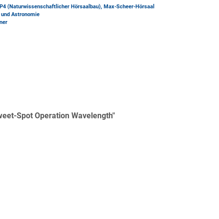
P4 (Naturwissenschaftlicher Hörsaalbau)
, Max-Scheer-Hörsaal
k und Astronomie
ner
weet-Spot Operation Wavelength"