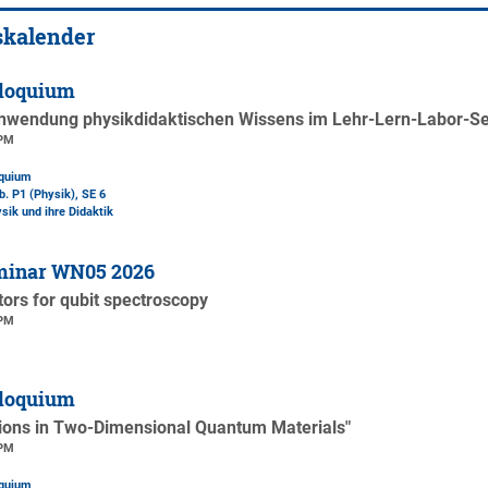
skalender
loquium
nwendung physikdidaktischen Wissens im Lehr-Lern-Labor-Se
 PM
oquium
b. P1 (Physik)
, SE 6
ysik und ihre Didaktik
minar WN05 2026
tors for qubit spectroscopy
 PM
loquium
ions in Two-Dimensional Quantum Materials"
 PM
oquium