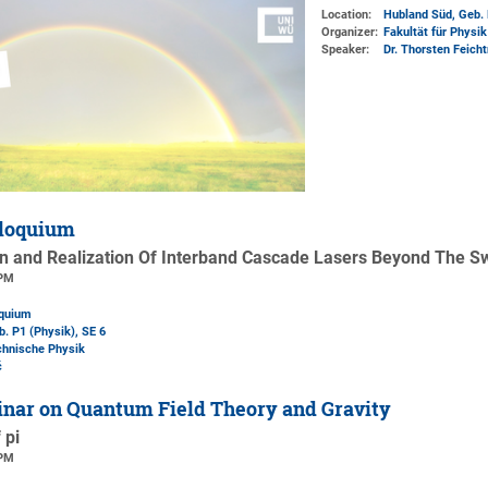
Location:
Hubland Süd, Geb. 
Organizer:
Fakultät für Physi
Speaker:
Dr. Thorsten Feicht
loquium
on and Realization Of Interband Cascade Lasers Beyond The S
 PM
oquium
b. P1 (Physik)
, SE 6
chnische Physik
ć
nar on Quantum Field Theory and Gravity
 pi
 PM