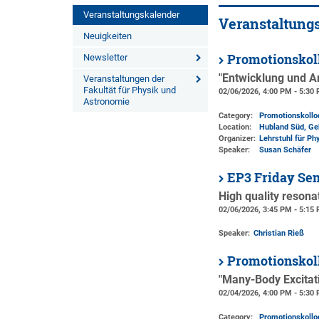
Veranstaltungskalender
Veranstaltung
Neuigkeiten
Promotionskol
Newsletter
"Entwicklung und A
Veranstaltungen der
Fakultät für Physik und
02/06/2026, 4:00 PM - 5:30
Astronomie
Category:
Promotionskoll
Location:
Hubland Süd, Ge
Organizer:
Lehrstuhl für Ph
Speaker:
Susan Schäfer
EP3 Friday Se
High quality resona
02/06/2026, 3:45 PM - 5:15
Speaker:
Christian Rieß
Promotionskol
"Many-Body Excitat
02/04/2026, 4:00 PM - 5:30
Category:
Promotionskoll