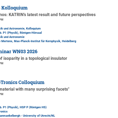
s Kolloquium
rinos: KATRIN’s latest result and future perspectives
 PM
sik und Astronomie, Kolloquium
b. P1 (Physik)
, Röntgen-Hörsaal
sik und Astronomie
e Mertens, Max-Planck-Institut für Kernphysik, Heidelberg
minar WN03 2026
f isoparity in a topological insulator
 PM
Tronics Colloquium
material with many surprising facets"
 PM
b. P1 (Physik)
, HSP P (Röntgen HS)
ronics
 Vanmaekelbergh - University of Utrecht/NL