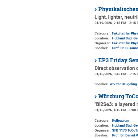
Physikalische
Light, lighter, neut
01/19/2026, 2:15 PM - 3:15
Category:
Fakultät für Phy
Location:
Hubland Süd, Ge
Organizer:
Fakultät für Phy
Speaker:
Prof. Dr. Susann
EP3 Friday Se
Direct observation o
01/16/2026, 3:45 PM - 5:15
Speaker:
Wouter Beugeling
Würzburg ToCo
"Bi2Se3: a layered 
01/15/2026, 4:15 PM - 6:00
Category:
Kolloquium
Location:
Hubland Süd, Ge
Organizer:
SFB 1170 ToCoT
Speaker:
Prof. Dr. Daniel