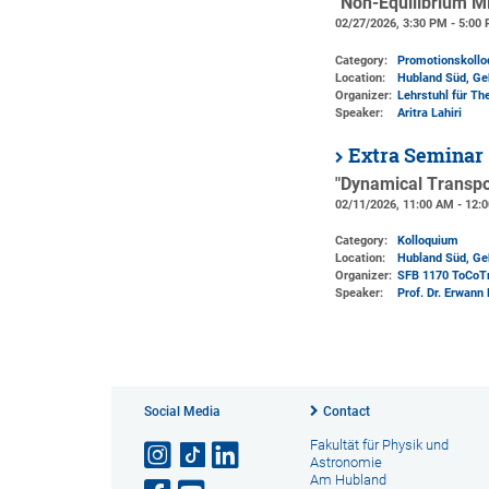
"Non-Equilibrium M
02/27/2026, 3:30 PM - 5:00
Category:
Promotionskoll
Location:
Hubland Süd, Ge
Organizer:
Lehrstuhl für Th
Speaker:
Aritra Lahiri
Extra Seminar
"Dynamical Transpo
02/11/2026, 11:00 AM - 12:
Category:
Kolloquium
Location:
Hubland Süd, Ge
Organizer:
SFB 1170 ToCoT
Speaker:
Prof. Dr. Erwann 
Social Media
Contact
Fakultät für Physik und
Astronomie
Am Hubland