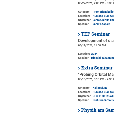
03/27/2026, 2:00 PM - 3:30
Category:
Promotionskoll
Location:
Hubland Süd, Ge
Organizer:
Lehrstuhl für Th
Speaker:
Janik Leopold
TEP Seminar -
Development of dia
03/19/2026, 11:00 AM
Location:
A034
Speaker:
Hideaki Takashima
Extra Seminar
"Probing Orbital M
03/18/2026, 3:15 PM - 4:30
Category:
Kolloquium
Location:
Hubland Süd, Ge
Organizer:
SFB 1170 ToCoT
Speaker:
Prof. Riccardo 
Physik am Sa