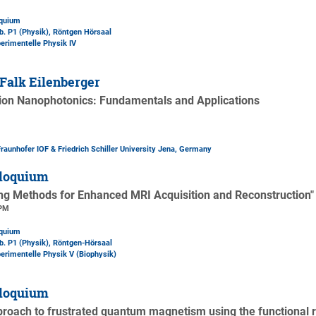
oquium
b. P1 (Physik)
, Röntgen Hörsaal
perimentelle Physik IV
Falk Eilenberger
ion Nanophotonics: Fundamentals and Applications
 Fraunhofer IOF & Friedrich Schiller University Jena, Germany
loquium
ng Methods for Enhanced MRI Acquisition and Reconstruction"
 PM
oquium
b. P1 (Physik)
, Röntgen-Hörsaal
perimentelle Physik V (Biophysik)
loquium
proach to frustrated quantum magnetism using the functional 