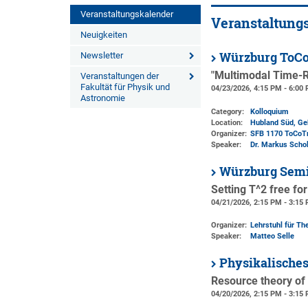
Veranstaltungskalender
Veranstaltung
Neuigkeiten
Würzburg ToCo
Newsletter
"Multimodal Time-R
Veranstaltungen der
Fakultät für Physik und
04/23/2026, 4:15 PM - 6:00
Astronomie
Category:
Kolloquium
Location:
Hubland Süd, Ge
Organizer:
SFB 1170 ToCoT
Speaker:
Dr. Markus Scho
Würzburg Semi
Setting T^2 free fo
04/21/2026, 2:15 PM - 3:15
Organizer:
Lehrstuhl für The
Speaker:
Matteo Selle
Physikalische
Resource theory of
04/20/2026, 2:15 PM - 3:15