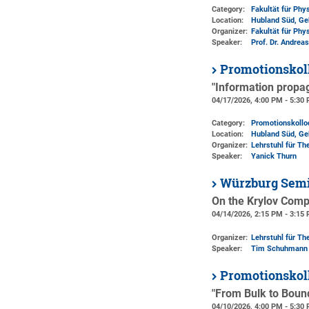
Category:
Fakultät für Phy
Location:
Hubland Süd, Ge
Organizer:
Fakultät für Phy
Speaker:
Prof. Dr. Andrea
Promotionskol
"Information propa
04/17/2026, 4:00 PM - 5:30
Category:
Promotionskoll
Location:
Hubland Süd, Ge
Organizer:
Lehrstuhl für The
Speaker:
Yanick Thurn
Würzburg Semi
On the Krylov Compl
04/14/2026, 2:15 PM - 3:15
Organizer:
Lehrstuhl für The
Speaker:
Tim Schuhmann
Promotionskol
"From Bulk to Bound
04/10/2026, 4:00 PM - 5:30