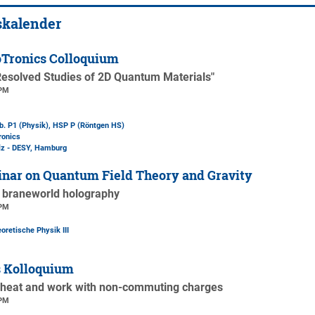
skalender
Tronics Colloquium
esolved Studies of 2D Quantum Materials"
 PM
b. P1 (Physik)
, HSP P (Röntgen HS)
ronics
lz - DESY, Hamburg
nar on Quantum Field Theory and Gravity
r braneworld holography
 PM
oretische Physik III
s Kolloquium
 heat and work with non-commuting charges
 PM