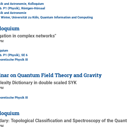
sik und Astronomie, Kolloquium
b. P1 (Physik)
, Röntgen-Hörsaal
sik und Astronomie
s Winter, Universität zu Köln, Quantum Information and Computing
loquium
gation in complex networks"
 PM
oquium
b. P1 (Physik)
, SE 6
oretische Physik III
nar on Quantum Field Theory and Gravity
exity Dictionary in double scaled SYK
 PM
oretische Physik III
loquium
ary: Topological Classification and Spectroscopy of the Quant
 PM