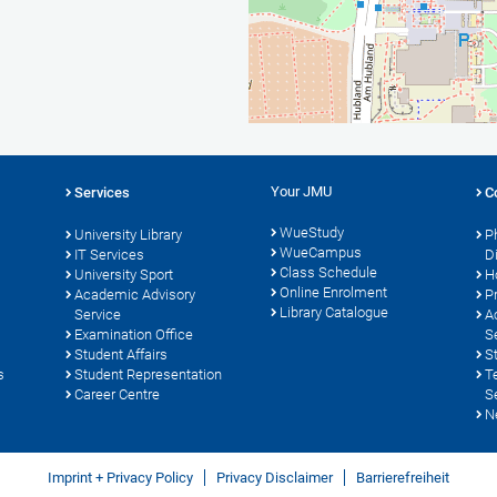
Your JMU
Services
C
WueStudy
University Library
P
WueCampus
s
IT Services
D
Class Schedule
University Sport
H
Online Enrolment
Academic Advisory
P
Library Catalogue
Service
A
Examination Office
S
Student Affairs
S
s
Student Representation
T
Career Centre
S
N
Imprint + Privacy Policy
Privacy Disclaimer
Barrierefreiheit