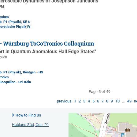
icroscopic Dynamics of Josephson Junctions"
 PM
oquium
b. P1 (Physik)
, SE 6
eoretische Physik IV
 - Würzburg ToCoTronics Colloquium
rt in Quantum Anomalous Hall Edge States"
00 PM
b. P1 (Physik)
, Röntgen - HS
ronics
Bocquillon - Uni Köln
Page 5 of 49.
previous
1
2
3
4
5
6
7
8
9
10
…
49
n
How to Find Us
Hubland Süd, Geb. P1