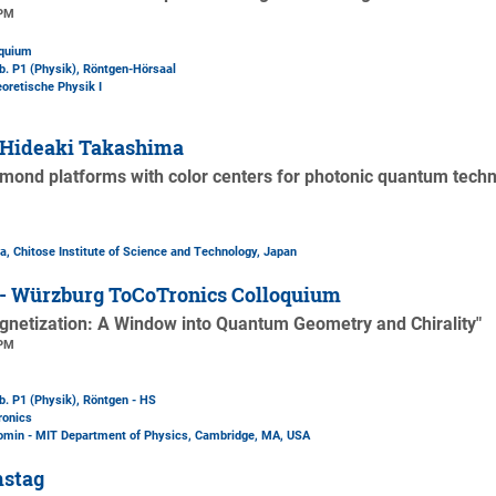
 PM
oquium
b. P1 (Physik)
, Röntgen-Hörsaal
eoretische Physik I
 Hideaki Takashima
mond platforms with color centers for photonic quantum tech
, Chitose Institute of Science and Technology, Japan
 - Würzburg ToCoTronics Colloquium
agnetization: A Window into Quantum Geometry and Chirality"
 PM
b. P1 (Physik)
, Röntgen - HS
ronics
Comin - MIT Department of Physics, Cambridge, MA, USA
mstag