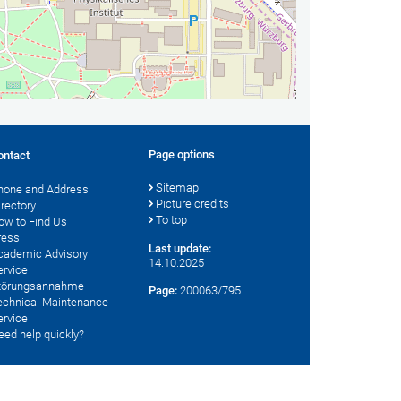
Page options
ontact
Sitemap
hone and Address
Picture credits
irectory
To top
ow to Find Us
ress
Last update:
cademic Advisory
14.10.2025
ervice
törungsannahme
Page:
200063/795
echnical Maintenance
ervice
eed help quickly?