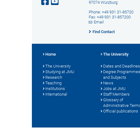
97074 Würzburg
Phone: +49 931 31-85720
Fax: +49 931 31-857200
Email
Find Contact
Home
The University
The University
Dates and Deadlines
Studying at JMU
Degree Programme
Research
and Subjects
Teaching
News
Institutions
Jobs at JMU
International
Staff Members
Glossary of
Administrative Term
Official publications