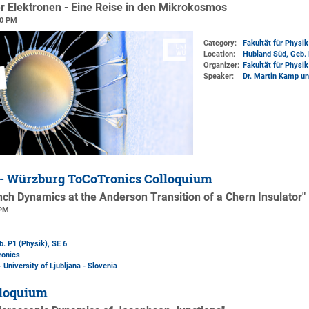
er Elektronen - Eine Reise in den Mikrokosmos
00 PM
Category:
Fakultät für Physi
Location:
Hubland Süd, Geb. 
Organizer:
Fakultät für Physi
Speaker:
Dr. Martin Kamp und
 - Würzburg ToCoTronics Colloquium
ench Dynamics at the Anderson Transition of a Chern Insulator"
 PM
b. P1 (Physik)
, SE 6
ronics
- University of Ljubljana - Slovenia
loquium