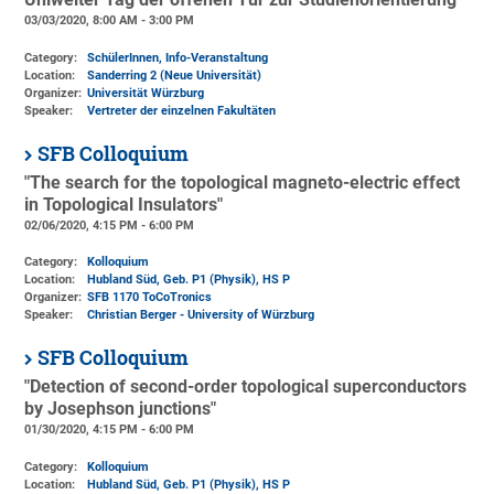
Uniweiter Tag der offenen Tür zur Studienorientierung
03/03/2020, 8:00 AM - 3:00 PM
Category:
SchülerInnen, Info-Veranstaltung
Location:
Sanderring 2 (Neue Universität)
Organizer:
Universität Würzburg
Speaker:
Vertreter der einzelnen Fakultäten
SFB Colloquium
"The search for the topological magneto-electric effect
in Topological Insulators"
02/06/2020, 4:15 PM - 6:00 PM
Category:
Kolloquium
Location:
Hubland Süd, Geb. P1 (Physik)
, HS P
Organizer:
SFB 1170 ToCoTronics
Speaker:
Christian Berger - University of Würzburg
SFB Colloquium
"Detection of second-order topological superconductors
by Josephson junctions"
01/30/2020, 4:15 PM - 6:00 PM
Category:
Kolloquium
Location:
Hubland Süd, Geb. P1 (Physik)
, HS P