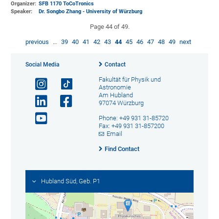
Organizer:
SFB 1170 ToCoTronics
Speaker:
Dr. Songbo Zhang - University of Würzburg
Page 44 of 49.
previous
…
39
40
41
42
43
44
45
46
47
48
49
next
Social Media
Contact
Fakultät für Physik und
Astronomie
Am Hubland
97074 Würzburg
Phone: +49 931 31-85720
Fax: +49 931 31-857200
Email
Find Contact
Hubland Süd, Geb. P1