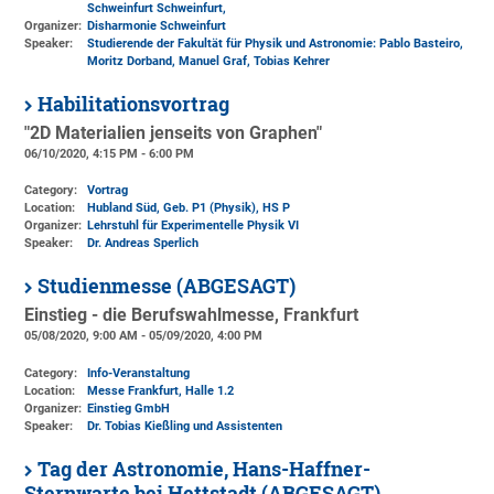
Schweinfurt Schweinfurt,
Organizer:
Disharmonie Schweinfurt
Speaker:
Studierende der Fakultät für Physik und Astronomie: Pablo Basteiro,
Moritz Dorband, Manuel Graf, Tobias Kehrer
Habilitationsvortrag
"2D Materialien jenseits von Graphen"
06/10/2020, 4:15 PM - 6:00 PM
Category:
Vortrag
Location:
Hubland Süd, Geb. P1 (Physik)
, HS P
Organizer:
Lehrstuhl für Experimentelle Physik VI
Speaker:
Dr. Andreas Sperlich
Studienmesse (ABGESAGT)
Einstieg - die Berufswahlmesse, Frankfurt
05/08/2020, 9:00 AM - 05/09/2020, 4:00 PM
Category:
Info-Veranstaltung
Location:
Messe Frankfurt, Halle 1.2
Organizer:
Einstieg GmbH
Speaker:
Dr. Tobias Kießling und Assistenten
Tag der Astronomie, Hans-Haffner-
Sternwarte bei Hettstadt (ABGESAGT)