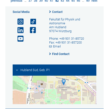
previous
…
37
38
39
40
41
42
43
44
45
46
…
49
next
Social Media
Contact
Fakultät für Physik und
Astronomie
Am Hubland
97074 Würzburg
Phone: +49 931 31-85720
Fax: +49 931 31-857200
Email
Find Contact
Hubland Süd, Geb. P1