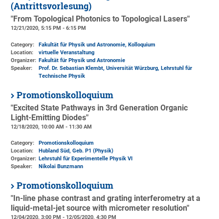
(Antrittsvorlesung)
"From Topological Photonics to Topological Lasers"
12/21/2020, 5:15 PM - 6:15 PM
Category:
Fakultät für Physik und Astronomie, Kolloquium
Location:
virtuelle Veranstaltung
Organizer:
Fakultät für Physik und Astronomie
Speaker:
Prof. Dr. Sebastian Klembt, Universität Würzburg, Lehrstuhl für
Technische Physik
Promotionskolloquium
"Excited State Pathways in 3rd Generation Organic
Light-Emitting Diodes"
12/18/2020, 10:00 AM - 11:30 AM
Category:
Promotionskolloquium
Location:
Hubland Süd, Geb. P1 (Physik)
Organizer:
Lehrstuhl für Experimentelle Physik VI
Speaker:
Nikolai Bunzmann
Promotionskolloquium
"In-line phase contrast and grating interferometry at a
liquid-metal-jet source with micrometer resolution"
12/04/2020, 3:00 PM - 12/05/2020, 4:30 PM