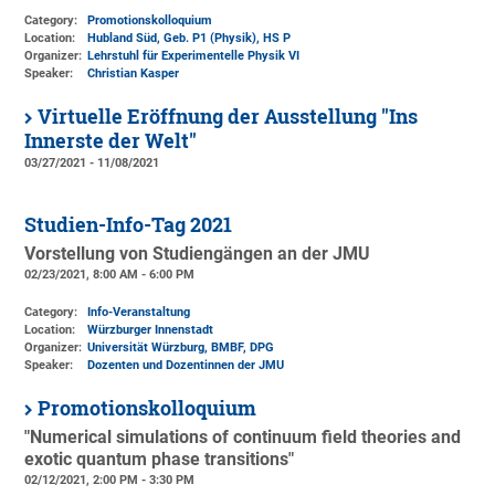
Category:
Promotionskolloquium
Location:
Hubland Süd, Geb. P1 (Physik)
, HS P
Organizer:
Lehrstuhl für Experimentelle Physik VI
Speaker:
Christian Kasper
Virtuelle Eröffnung der Ausstellung "Ins
Innerste der Welt"
03/27/2021 - 11/08/2021
Studien-Info-Tag 2021
Vorstellung von Studiengängen an der JMU
02/23/2021, 8:00 AM - 6:00 PM
Category:
Info-Veranstaltung
Location:
Würzburger Innenstadt
Organizer:
Universität Würzburg, BMBF, DPG
Speaker:
Dozenten und Dozentinnen der JMU
Promotionskolloquium
"Numerical simulations of continuum field theories and
exotic quantum phase transitions"
02/12/2021, 2:00 PM - 3:30 PM