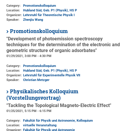
Category:
Promotionskolloquium
Location:
Hubland Süd, Geb. P1 (Physik)
, HS P
Organizer:
Lehrstuhl für Theoretische Physik I
Speaker:
Zhenjiu Wang
Promotionskolloquium
"Development of photoemission spectroscopy
techniques for the determination of the electronic and
geometric structure of organic adsorbates"
01/29/2021, 3:00 PM - 4:30 PM
Category:
Promotionskolloquium
Location:
Hubland Süd, Geb. P1 (Physik)
, HS P
Organizer:
Lehrstuhl für Experimentelle Physik VII
Speaker:
Christian Metzger
Physikalisches Kolloquium
(Vorstellungsvortrag)
"Tackling the Topological Magneto-Electric Effect"
01/25/2021, 5:15 PM - 6:15 PM
Category:
Fakultät für Physik und Astronomie, Kolloquium
Location:
virtuelle Veranstaltung
Organizer:
Fakultät für Physik und Astronomie