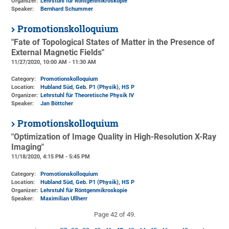
Organizer:
Lehrstuhl für Röntgenmikroskopie
Speaker:
Bernhard Schummer
Promotionskolloquium
"Fate of Topological States of Matter in the Presence of
External Magnetic Fields"
11/27/2020, 10:00 AM - 11:30 AM
Category:
Promotionskolloquium
Location:
Hubland Süd, Geb. P1 (Physik)
, HS P
Organizer:
Lehrstuhl für Theoretische Physik IV
Speaker:
Jan Böttcher
Promotionskolloquium
"Optimization of Image Quality in High-Resolution X-Ray
Imaging"
11/18/2020, 4:15 PM - 5:45 PM
Category:
Promotionskolloquium
Location:
Hubland Süd, Geb. P1 (Physik)
, HS P
Organizer:
Lehrstuhl für Röntgenmikroskopie
Speaker:
Maximilian Ullherr
Page 42 of 49.