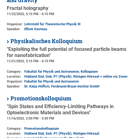
and Gravity
Fractal holography
11/22/2022, 5:15 PM - 6:15 PM
Organizer:
Lehrstuhl für Theoretische Physik III
Speaker:
Elliott Gesteau
Physikalisches Kolloquium
"Exploiting the full potential of focused particle beams
for nanofabrication"
11/21/2022, 5:15 PM - 6:15 PM
Category:
Fakultät für Physik und Astronomie, Kolloquium
Location:
Hubland Süd, Geb. P1 (Physik)
, Röntgen-Hörsaal + online via Zoom
Organizer:
Fakultät für Physik und Astronomie
Speaker:
Dr. Katja Höflich, Ferdinand-Braun-Institut GmbH
Promotionskolloquium
"Spin States and Efficiency-Limiting Pathways in
Optoelectronic Materials and Devices"
11/16/2022, 2:00 PM - 3:30 PM
Category:
Promotionskolloquium
Location:
Hubland Süd, Geb. P1 (Physik)
, Röntgen-Hörsaal