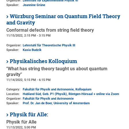
Organizer:
Lehrstuhl für Experimentelle Physik VI
Speaker:
Jeannine Grüne
Würzburg Seminar on Quantum Field Theory
and Gravity
Conformal defects from string field theory
11/15/2022, 2:15 PM - 3:15 PM
Organizer:
Lehrstuhl für Theoretische Physik III
Speaker:
Kasia Budzik
Physikalisches Kolloquium
"What has string theory taught us about quantum
gravity"
11/14/2022, 5:15 PM - 6:15 PM
Category:
Fakultät für Physik und Astronomie, Kolloquium
Location:
Hubland Süd, Geb. P1 (Physik)
, Röntgen-Hörsaal + online via Zoom
Organizer:
Fakultät für Physik und Astronomie
Speaker:
Prof. Dr. Jan de Boer, University of Amsterdam
Physik für Alle:
Physik für Alle
11/13/2022, 5:00 PM