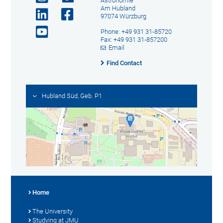
Astronomie
Am Hubland
97074 Würzburg
Phone: +49 931 31-85720
Fax: +49 931 31-857200
Email
Find Contact
Hubland Süd, Geb. P1
Home
The University
Studying at JMU