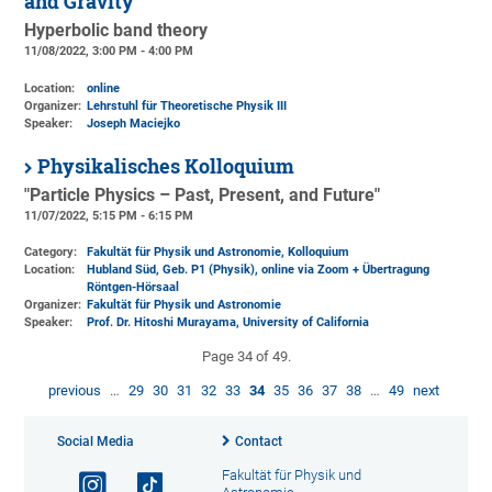
and Gravity
Hyperbolic band theory
11/08/2022, 3:00 PM - 4:00 PM
Location:
online
Organizer:
Lehrstuhl für Theoretische Physik III
Speaker:
Joseph Maciejko
Physikalisches Kolloquium
"Particle Physics – Past, Present, and Future"
11/07/2022, 5:15 PM - 6:15 PM
Category:
Fakultät für Physik und Astronomie, Kolloquium
Location:
Hubland Süd, Geb. P1 (Physik)
, online via Zoom + Übertragung
Röntgen-Hörsaal
Organizer:
Fakultät für Physik und Astronomie
Speaker:
Prof. Dr. Hitoshi Murayama, University of California
Page 34 of 49.
previous
…
29
30
31
32
33
34
35
36
37
38
…
49
next
Social Media
Contact
Fakultät für Physik und