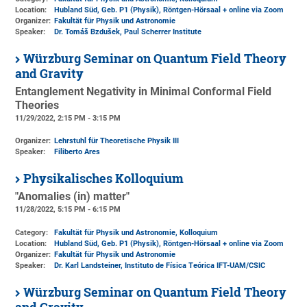
Location:
Hubland Süd, Geb. P1 (Physik)
, Röntgen-Hörsaal + online via Zoom
Organizer:
Fakultät für Physik und Astronomie
Speaker:
Dr. Tomáš Bzdušek, Paul Scherrer Institute
Würzburg Seminar on Quantum Field Theory
and Gravity
Entanglement Negativity in Minimal Conformal Field
Theories
11/29/2022, 2:15 PM - 3:15 PM
Organizer:
Lehrstuhl für Theoretische Physik III
Speaker:
Filiberto Ares
Physikalisches Kolloquium
"Anomalies (in) matter"
11/28/2022, 5:15 PM - 6:15 PM
Category:
Fakultät für Physik und Astronomie, Kolloquium
Location:
Hubland Süd, Geb. P1 (Physik)
, Röntgen-Hörsaal + online via Zoom
Organizer:
Fakultät für Physik und Astronomie
Speaker:
Dr. Karl Landsteiner, Instituto de Física Teórica IFT-UAM/CSIC
Würzburg Seminar on Quantum Field Theory