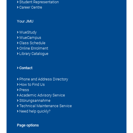
Student Representation
Career Centre
Your JMU
WueStudy
WueCampus
Class Schedule
Online Enrolment
Library Catalogue
Contact
Phone and Address Directory
How to Find Us
Press
Academic Advisory Service
Störungsannahme
Technical Maintenance Service
Need help quickly?
Page options