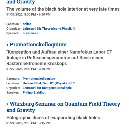
and Gravity
The volume of the black hole interior at very late times
01/31/2023, 5:00 PM - 6:30 PM
Location:
online
Organizer:
Lehrstuhl für Theoretische Physik III
Speaker:
Luca Iliesiu
Promotionskolloquium
"Konzeption und Aufbau einer Nanofokus Labor CT
Anlage in Reflexionsgeometrie auf Basis eines
Rasterelektronenmikroskops"
01/27/2023, 2:00 PM - 3:30 PM
Category:
Promotionskolloquium
Location:
Hubland Süd, Geb. P1 (Physik)
, SE 1
Organizer:
Lehrstuhl für Röntgenmikroskopie
Speaker:
Philipp Stahlhut
Würzburg Seminar on Quantum Field Theory
and Gravity
Holographic duals of evaporating black holes
01/24/2023, 2:15 PM - 3:15 PM