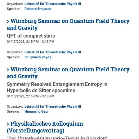
Organizer:
Lehrstuhl für Theoretische Physik III
Speaker:
Roberto Emparan
Würzburg Seminar on Quantum Field Theory
and Gravity
QFT of compact stars
01/17/2023, 2:15 PM - 3:15 PM
Organizer:
Lehrstuhl für Theoretische Physik III
Speaker:
Dr. Ignacio Reyes
Würzburg Seminar on Quantum Field Theory
and Gravity
Symmetry Resolved Entanglement Entropy in
Hyperbolic de Sitter spacetime
01/10/2023, 2:15 PM - 3:15 PM
Organizer:
Lehrstuhl für Theoretische Physik III
Speaker:
Himanshu Gaur
Physikalisches Kolloquium
(Vorstellungsvortrag)
"Der Materie-Antimaterie-Zyklus in Galaxien"