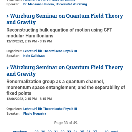
Speaker:
Dr. Mahsana Haleem, Universität Würzburg
Würzburg Seminar on Quantum Field Theory
and Gravity
Reconstructing bulk equation of motion using CFT
modular Hamiltonians
12/13/2022, 2:15 PM - 3:15 PM
Organizer:
Lehrstuhl für Theoretische Physik III
Speaker:
Nele Callebaut
Würzburg Seminar on Quantum Field Theory
and Gravity
Renormalization group as a quantum channel,
momentum space entanglement, and the separability of
fixed points
12/06/2022, 2:15 PM - 3:15 PM
Organizer:
Lehrstuhl für Theoretische Physik III
Speaker:
Flavio Nogueira
Page 33 of 49.
previous
…
28
29
30
31
32
33
34
35
36
37
…
49
next