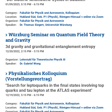
01/09/2023, 5:15 PM - 6:15 PM
Category:
Fakultät für Physik und Astronomie, Kolloquium
Location:
Hubland Süd, Geb. P1 (Physik)
, Röntgen-Hörsaal + online via Zoom
Organizer:
Fakultät für Physik und Astronomie
Speaker:
Dr. Thomas Siegert, Universität Würzburg
Würzburg Seminar on Quantum Field Theory
and Gravity
3d gravity and gravitational entanglement entropy
12/20/2022, 2:15 PM - 3:15 PM
Organizer:
Lehrstuhl für Theoretische Physik III
Speaker:
Dr. Gabriel Wong
Physikalisches Kolloquium
(Vorstellungsvortrag)
"Search for leptoquarks in the final states involving top
quarks and tau lepton at the ATLAS experiment"
12/19/2022, 5:15 PM - 6:15 PM
Category:
Fakultät für Physik und Astronomie, Kolloquium
Location:
Hubland Süd, Geb. P1 (Physik)
, Röntgen-Hörsaal + online via Zoom
Organizer:
Fakultät für Physik und Astronomie