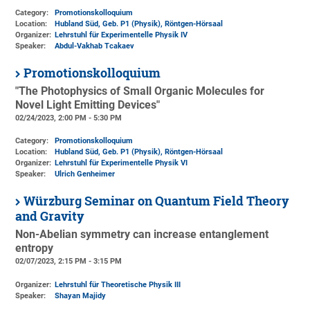
Category:
Promotionskolloquium
Location:
Hubland Süd, Geb. P1 (Physik)
, Röntgen-Hörsaal
Organizer:
Lehrstuhl für Experimentelle Physik IV
Speaker:
Abdul-Vakhab Tcakaev
Promotionskolloquium
"The Photophysics of Small Organic Molecules for
Novel Light Emitting Devices"
02/24/2023, 2:00 PM - 5:30 PM
Category:
Promotionskolloquium
Location:
Hubland Süd, Geb. P1 (Physik)
, Röntgen-Hörsaal
Organizer:
Lehrstuhl für Experimentelle Physik VI
Speaker:
Ulrich Genheimer
Würzburg Seminar on Quantum Field Theory
and Gravity
Non-Abelian symmetry can increase entanglement
entropy
02/07/2023, 2:15 PM - 3:15 PM
Organizer:
Lehrstuhl für Theoretische Physik III
Speaker:
Shayan Majidy