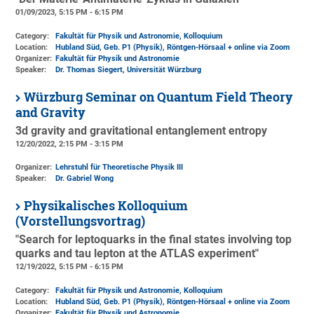
01/09/2023, 5:15 PM - 6:15 PM
Category:
Fakultät für Physik und Astronomie, Kolloquium
Location:
Hubland Süd, Geb. P1 (Physik)
, Röntgen-Hörsaal + online via Zoom
Organizer:
Fakultät für Physik und Astronomie
Speaker:
Dr. Thomas Siegert, Universität Würzburg
Würzburg Seminar on Quantum Field Theory
and Gravity
3d gravity and gravitational entanglement entropy
12/20/2022, 2:15 PM - 3:15 PM
Organizer:
Lehrstuhl für Theoretische Physik III
Speaker:
Dr. Gabriel Wong
Physikalisches Kolloquium
(Vorstellungsvortrag)
"Search for leptoquarks in the final states involving top
quarks and tau lepton at the ATLAS experiment"
12/19/2022, 5:15 PM - 6:15 PM
Category:
Fakultät für Physik und Astronomie, Kolloquium
Location:
Hubland Süd, Geb. P1 (Physik)
, Röntgen-Hörsaal + online via Zoom
Organizer:
Fakultät für Physik und Astronomie