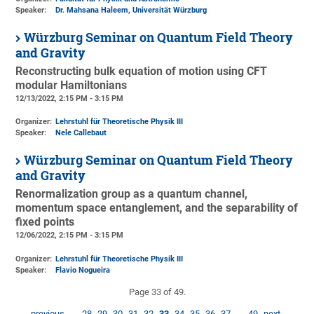
Speaker:
Dr. Mahsana Haleem, Universität Würzburg
Würzburg Seminar on Quantum Field Theory
and Gravity
Reconstructing bulk equation of motion using CFT
modular Hamiltonians
12/13/2022, 2:15 PM - 3:15 PM
Organizer:
Lehrstuhl für Theoretische Physik III
Speaker:
Nele Callebaut
Würzburg Seminar on Quantum Field Theory
and Gravity
Renormalization group as a quantum channel,
momentum space entanglement, and the separability of
fixed points
12/06/2022, 2:15 PM - 3:15 PM
Organizer:
Lehrstuhl für Theoretische Physik III
Speaker:
Flavio Nogueira
Page 33 of 49.
previous
…
28
29
30
31
32
33
34
35
36
37
…
49
next