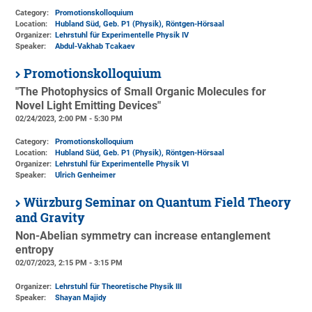
Category:
Promotionskolloquium
Location:
Hubland Süd, Geb. P1 (Physik)
, Röntgen-Hörsaal
Organizer:
Lehrstuhl für Experimentelle Physik IV
Speaker:
Abdul-Vakhab Tcakaev
Promotionskolloquium
"The Photophysics of Small Organic Molecules for
Novel Light Emitting Devices"
02/24/2023, 2:00 PM - 5:30 PM
Category:
Promotionskolloquium
Location:
Hubland Süd, Geb. P1 (Physik)
, Röntgen-Hörsaal
Organizer:
Lehrstuhl für Experimentelle Physik VI
Speaker:
Ulrich Genheimer
Würzburg Seminar on Quantum Field Theory
and Gravity
Non-Abelian symmetry can increase entanglement
entropy
02/07/2023, 2:15 PM - 3:15 PM
Organizer:
Lehrstuhl für Theoretische Physik III
Speaker:
Shayan Majidy