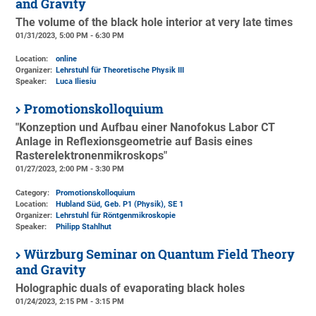
and Gravity
The volume of the black hole interior at very late times
01/31/2023, 5:00 PM - 6:30 PM
Location:
online
Organizer:
Lehrstuhl für Theoretische Physik III
Speaker:
Luca Iliesiu
Promotionskolloquium
"Konzeption und Aufbau einer Nanofokus Labor CT
Anlage in Reflexionsgeometrie auf Basis eines
Rasterelektronenmikroskops"
01/27/2023, 2:00 PM - 3:30 PM
Category:
Promotionskolloquium
Location:
Hubland Süd, Geb. P1 (Physik)
, SE 1
Organizer:
Lehrstuhl für Röntgenmikroskopie
Speaker:
Philipp Stahlhut
Würzburg Seminar on Quantum Field Theory
and Gravity
Holographic duals of evaporating black holes
01/24/2023, 2:15 PM - 3:15 PM