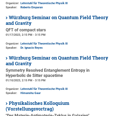
Organizer:
Lehrstuhl für Theoretische Physik III
Speaker:
Roberto Emparan
Würzburg Seminar on Quantum Field Theory
and Gravity
QFT of compact stars
01/17/2023, 2:15 PM - 3:15 PM
Organizer:
Lehrstuhl für Theoretische Physik III
Speaker:
Dr. Ignacio Reyes
Würzburg Seminar on Quantum Field Theory
and Gravity
Symmetry Resolved Entanglement Entropy in
Hyperbolic de Sitter spacetime
01/10/2023, 2:15 PM - 3:15 PM
Organizer:
Lehrstuhl für Theoretische Physik III
Speaker:
Himanshu Gaur
Physikalisches Kolloquium
(Vorstellungsvortrag)
"Der Materie-Antimaterie-Zyklus in Galaxien"