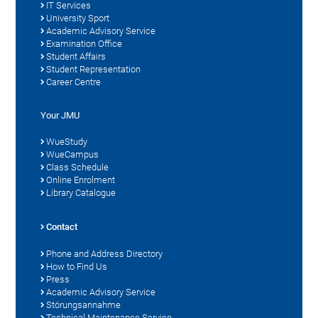
IT Services
University Sport
Academic Advisory Service
Examination Office
Student Affairs
Student Representation
Career Centre
Your JMU
WueStudy
WueCampus
Class Schedule
Online Enrolment
Library Catalogue
Contact
Phone and Address Directory
How to Find Us
Press
Academic Advisory Service
Störungsannahme
Technical Maintenance Service