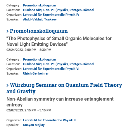
Category:
Promotionskolloquium
Location:
Hubland Süd, Geb. P1 (Physik)
, Röntgen-Hörsaal
Organizer:
Lehrstuhl für Experimentelle Physik IV
Speaker:
Abdul-Vakhab Tcakaev
Promotionskolloquium
"The Photophysics of Small Organic Molecules for
Novel Light Emitting Devices"
02/24/2023, 2:00 PM - 5:30 PM
Category:
Promotionskolloquium
Location:
Hubland Süd, Geb. P1 (Physik)
, Röntgen-Hörsaal
Organizer:
Lehrstuhl für Experimentelle Physik VI
Speaker:
Ulrich Genheimer
Würzburg Seminar on Quantum Field Theory
and Gravity
Non-Abelian symmetry can increase entanglement
entropy
02/07/2023, 2:15 PM - 3:15 PM
Organizer:
Lehrstuhl für Theoretische Physik III
Speaker:
Shayan Majidy