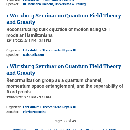
Speaker:
Dr. Mahsana Haleem, Universität Würzburg
Würzburg Seminar on Quantum Field Theory
and Gravity
Reconstructing bulk equation of motion using CFT
modular Hamiltonians
12/13/2022, 2:15 PM - 3:15 PM
Organizer:
Lehrstuhl für Theoretische Physik III
Speaker:
Nele Callebaut
Würzburg Seminar on Quantum Field Theory
and Gravity
Renormalization group as a quantum channel,
momentum space entanglement, and the separability of
fixed points
12/06/2022, 2:15 PM - 3:15 PM
Organizer:
Lehrstuhl für Theoretische Physik III
Speaker:
Flavio Nogueira
Page 33 of 49.
previous
…
28
29
30
31
32
33
34
35
36
37
…
49
next