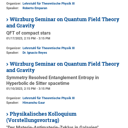
Organizer:
Lehrstuhl für Theoretische Physik III
Speaker:
Roberto Emparan
Würzburg Seminar on Quantum Field Theory
and Gravity
QFT of compact stars
01/17/2023, 2:15 PM - 3:15 PM
Organizer:
Lehrstuhl für Theoretische Physik III
Speaker:
Dr. Ignacio Reyes
Würzburg Seminar on Quantum Field Theory
and Gravity
Symmetry Resolved Entanglement Entropy in
Hyperbolic de Sitter spacetime
01/10/2023, 2:15 PM - 3:15 PM
Organizer:
Lehrstuhl für Theoretische Physik III
Speaker:
Himanshu Gaur
Physikalisches Kolloquium
(Vorstellungsvortrag)
"Der Materie-Antimaterie-Zyklus in Galaxien"