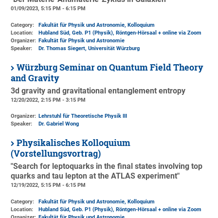
01/09/2023, 5:15 PM - 6:15 PM
Category:
Fakultät für Physik und Astronomie, Kolloquium
Location:
Hubland Süd, Geb. P1 (Physik)
, Röntgen-Hörsaal + online via Zoom
Organizer:
Fakultät für Physik und Astronomie
Speaker:
Dr. Thomas Siegert, Universität Würzburg
Würzburg Seminar on Quantum Field Theory
and Gravity
3d gravity and gravitational entanglement entropy
12/20/2022, 2:15 PM - 3:15 PM
Organizer:
Lehrstuhl für Theoretische Physik III
Speaker:
Dr. Gabriel Wong
Physikalisches Kolloquium
(Vorstellungsvortrag)
"Search for leptoquarks in the final states involving top
quarks and tau lepton at the ATLAS experiment"
12/19/2022, 5:15 PM - 6:15 PM
Category:
Fakultät für Physik und Astronomie, Kolloquium
Location:
Hubland Süd, Geb. P1 (Physik)
, Röntgen-Hörsaal + online via Zoom
Organizer:
Fakultät für Physik und Astronomie