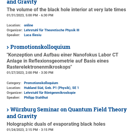
and Gravity
The volume of the black hole interior at very late times
01/31/2023, 5:00 PM - 6:30 PM
Location:
online
Organizer:
Lehrstuhl für Theoretische Physik III
Speaker:
Luca Iliesiu
Promotionskolloquium
"Konzeption und Aufbau einer Nanofokus Labor CT
Anlage in Reflexionsgeometrie auf Basis eines
Rasterelektronenmikroskops"
01/27/2023, 2:00 PM - 3:30 PM
Category:
Promotionskolloquium
Location:
Hubland Süd, Geb. P1 (Physik)
, SE 1
Organizer:
Lehrstuhl für Röntgenmikroskopie
Speaker:
Philipp Stahlhut
Würzburg Seminar on Quantum Field Theory
and Gravity
Holographic duals of evaporating black holes
01/24/2023, 2:15 PM - 3:15 PM