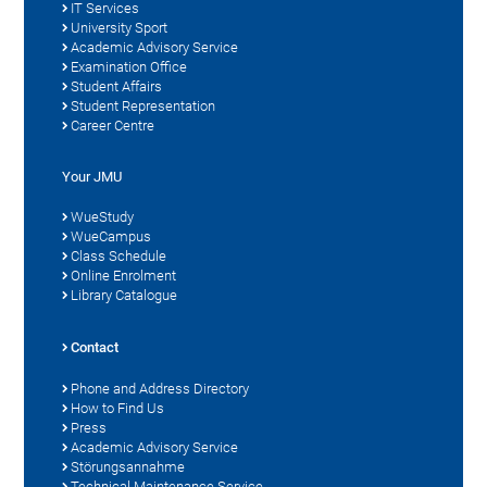
IT Services
University Sport
Academic Advisory Service
Examination Office
Student Affairs
Student Representation
Career Centre
Your JMU
WueStudy
WueCampus
Class Schedule
Online Enrolment
Library Catalogue
Contact
Phone and Address Directory
How to Find Us
Press
Academic Advisory Service
Störungsannahme
Technical Maintenance Service