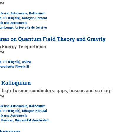
 PM
sik und Astronomie, Kolloquium
b. P1 (Physik)
, Röntgen-Hörsaal
sik und Astronomie
Baumberger, Universite de Genève
nar on Quantum Field Theory and Gravity
 Energy Teleportation
 PM
b. P1 (Physik)
, online
oretische Physik III
s Kolloquium
f high Tc superconductors: gaps, bosons and scaling"
 PM
sik und Astronomie, Kolloquium
b. P1 (Physik)
, Röntgen-Hörsaal
sik und Astronomie
Van Heumen, Universität Amsterdam
loquium