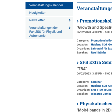
Veranstaltungskalender
Veranstaltung
Neuigkeiten
Promotionskol
Newsletter
"Growth and Spectr
Veranstaltungen der
Fakultät für Physik und
06/02/2023, 4:00 PM - 5:30
Astronomie
Category:
Promotionskoll
Location:
Hubland Süd, Ge
Organizer:
Lehrstuhl für Ex
Speaker:
Raul Stühler
SFB Extra Sem
"TBA"
06/02/2023, 3:15 PM - 5:00
Category:
Seminar
Location:
Hubland Süd, Ge
Organizer:
SFB 1170 ToCoT
Speaker:
Riccardo Comin 
Physikalische
"Moiré bands in 2D 