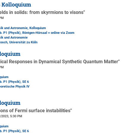
s Kolloquium
lds in solids: from skyrmions to visons"
 PM
sik und Astronomie, Kolloquium
b. P1 (Physik)
, Röntgen-Hörsaal + online via Zoom
sik und Astronomie
Rosch, Universität zu Köln
loquium
gical Responses in Dynamical Synthetic Quantum Matter"
 PM
oquium
b. P1 (Physik)
, SE 6
eoretische Physik IV
loquium
tions of Fermi surface instabilities"
5/2023, 5:30 PM
oquium
b. P1 (Physik)
, SE 6