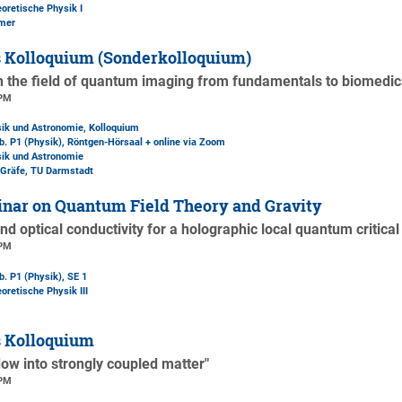
eoretische Physik I
mer
s Kolloquium (Sonderkolloquium)
gh the field of quantum imaging from fundamentals to biomedica
 PM
sik und Astronomie, Kolloquium
b. P1 (Physik)
, Röntgen-Hörsaal + online via Zoom
sik und Astronomie
 Gräfe, TU Darmstadt
nar on Quantum Field Theory and Gravity
 and optical conductivity for a holographic local quantum critical
 PM
b. P1 (Physik)
, SE 1
oretische Physik III
s Kolloquium
ow into strongly coupled matter"
 PM