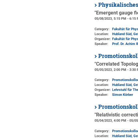
Physikalische
"Emergent gauge fie
05/08/2023, 5:15 PM - 6:15
Category:
Fakultät für Phy
Location:
Hubland Süd, Ge
Organizer:
Fakultät für Phy
Speaker:
Prof. Dr. Achim 
Promotionskol
"Correlated Topolo
05/05/2023, 2:00 PM - 3:30
Category:
Promotionskoll
Location:
Hubland Süd, Ge
Organizer:
Lehrstuhl für Th
Speaker:
Simon Körber
Promotionskol
"Relativistic correc
05/04/2023, 4:00 PM - 05/0
Category:
Promotionskoll
Location:
Hubland Süd, Ge