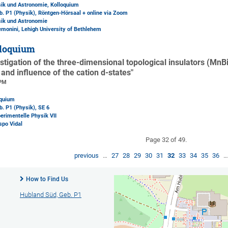
sik und Astronomie, Kolloquium
b. P1 (Physik)
, Röntgen-Hörsaal + online via Zoom
sik und Astronomie
remonini, Lehigh University of Bethlehem
loquium
stigation of the three-dimensional topological insulators (Mn
 and influence of the cation d-states"
 PM
oquium
b. P1 (Physik)
, SE 6
perimentelle Physik VII
spo Vidal
Page 32 of 49.
previous
…
27
28
29
30
31
32
33
34
35
36
How to Find Us
Hubland Süd, Geb. P1