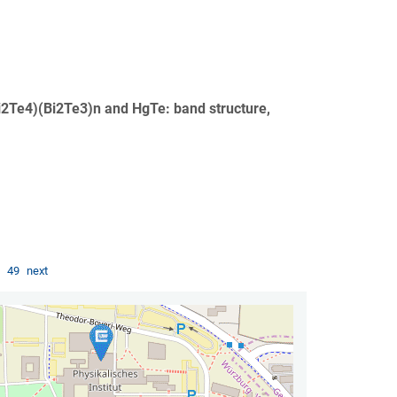
Bi2Te4)(Bi2Te3)n and HgTe: band structure,
…
49
next