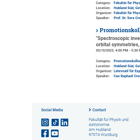
Category:
Fakultät für Phy
Location:
Hubland Süd, Ge
Organizer:
Fakultät für Phy
Speaker:
Prof. Dr. Sera C
Promotionskol
"Spectroscopic inve
orbital symmetries,
03/10/2023, 4:00 PM - 5:30
Category:
Promotionskoll
Location:
Hubland Süd, Ge
Organizer:
Lehrstuhl für Ex
Speaker:
Can Raphael Cre
Social Media
Contact
Fakultät für Physik und
Astronomie
Am Hubland
97074 Würzburg