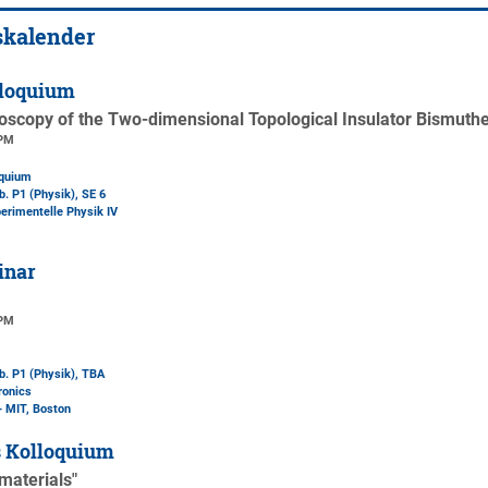
skalender
loquium
oscopy of the Two-dimensional Topological Insulator Bismuth
 PM
oquium
b. P1 (Physik)
, SE 6
perimentelle Physik IV
inar
 PM
b. P1 (Physik)
, TBA
ronics
- MIT, Boston
s Kolloquium
materials"