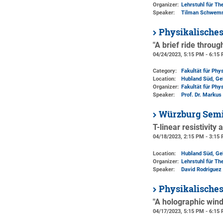
Organizer:
Lehrstuhl für Th
Speaker:
Tilman Schwem
Physikalische
"A brief ride throu
04/24/2023, 5:15 PM - 6:15
Category:
Fakultät für Phy
Location:
Hubland Süd, Ge
Organizer:
Fakultät für Phy
Speaker:
Prof. Dr. Markus
Würzburg Semi
T-linear resistivity
04/18/2023, 2:15 PM - 3:15
Location:
Hubland Süd, Ge
Organizer:
Lehrstuhl für The
Speaker:
David Rodriguez
Physikalische
"A holographic wind
04/17/2023, 5:15 PM - 6:15