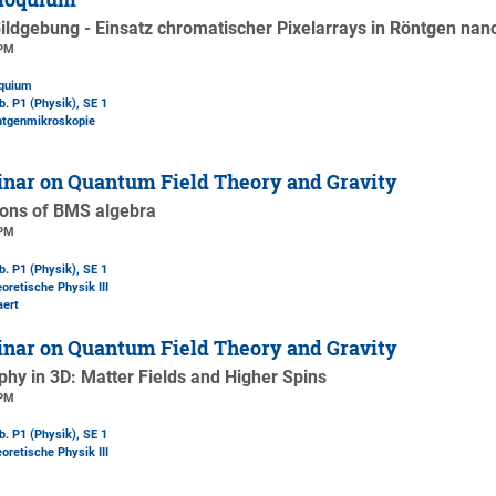
Bildgebung - Einsatz chromatischer Pixelarrays in Röntgen nan
 PM
oquium
b. P1 (Physik)
, SE 1
öntgenmikroskopie
nar on Quantum Field Theory and Gravity
ions of BMS algebra
 PM
b. P1 (Physik)
, SE 1
oretische Physik III
aert
nar on Quantum Field Theory and Gravity
hy in 3D: Matter Fields and Higher Spins
 PM
b. P1 (Physik)
, SE 1
oretische Physik III