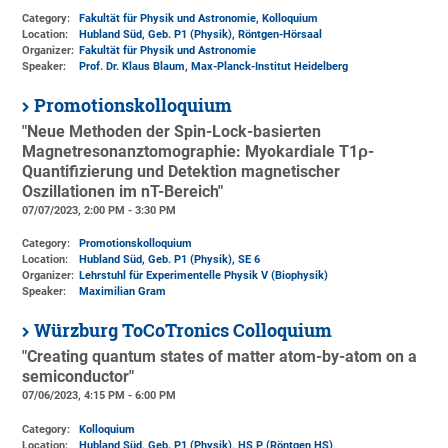
Category:
Fakultät für Physik und Astronomie, Kolloquium
Location:
Hubland Süd, Geb. P1 (Physik)
, Röntgen-Hörsaal
Organizer:
Fakultät für Physik und Astronomie
Speaker:
Prof. Dr. Klaus Blaum, Max-Planck-Institut Heidelberg
Promotionskolloquium
"Neue Methoden der Spin-Lock-basierten
Magnetresonanztomographie: Myokardiale T1ρ-
Quantifizierung und Detektion magnetischer
Oszillationen im nT-Bereich"
07/07/2023, 2:00 PM - 3:30 PM
Category:
Promotionskolloquium
Location:
Hubland Süd, Geb. P1 (Physik)
, SE 6
Organizer:
Lehrstuhl für Experimentelle Physik V (Biophysik)
Speaker:
Maximilian Gram
Würzburg ToCoTronics Colloquium
"Creating quantum states of matter atom-by-atom on a
semiconductor"
07/06/2023, 4:15 PM - 6:00 PM
Category:
Kolloquium
Location:
Hubland Süd, Geb. P1 (Physik)
, HS P (Röntgen HS)