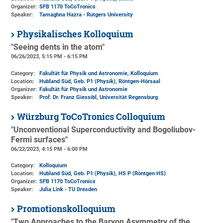
Organizer:
SFB 1170 ToCoTronics
Speaker:
Tamaghna Hazra - Rutgers University
Physikalisches Kolloquium
"Seeing dents in the atom"
06/26/2023, 5:15 PM - 6:15 PM
Category:
Fakultät für Physik und Astronomie, Kolloquium
Location:
Hubland Süd, Geb. P1 (Physik)
, Röntgen-Hörsaal
Organizer:
Fakultät für Physik und Astronomie
Speaker:
Prof. Dr. Franz Giessibl, Universität Regensburg
Würzburg ToCoTronics Colloquium
"Unconventional Superconductivity and Bogoliubov-
Fermi surfaces"
06/22/2023, 4:15 PM - 6:00 PM
Category:
Kolloquium
Location:
Hubland Süd, Geb. P1 (Physik)
, HS P (Röntgen HS)
Organizer:
SFB 1170 ToCoTronics
Speaker:
Julia Link - TU Dresden
Promotionskolloquium
"Two Approaches to the Baryon Asymmetry of the