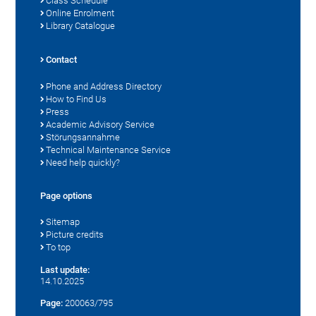
Class Schedule
Online Enrolment
Library Catalogue
Contact
Phone and Address Directory
How to Find Us
Press
Academic Advisory Service
Störungsannahme
Technical Maintenance Service
Need help quickly?
Page options
Sitemap
Picture credits
To top
Last update:
14.10.2025
Page:
200063/795