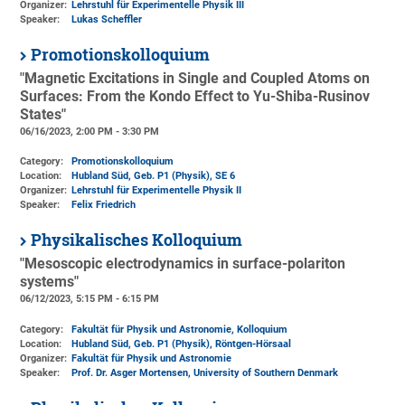
Organizer:
Lehrstuhl für Experimentelle Physik III
Speaker:
Lukas Scheffler
Promotionskolloquium
"Magnetic Excitations in Single and Coupled Atoms on
Surfaces: From the Kondo Effect to Yu-Shiba-Rusinov
States"
06/16/2023, 2:00 PM - 3:30 PM
Category:
Promotionskolloquium
Location:
Hubland Süd, Geb. P1 (Physik)
, SE 6
Organizer:
Lehrstuhl für Experimentelle Physik II
Speaker:
Felix Friedrich
Physikalisches Kolloquium
"Mesoscopic electrodynamics in surface-polariton
systems"
06/12/2023, 5:15 PM - 6:15 PM
Category:
Fakultät für Physik und Astronomie, Kolloquium
Location:
Hubland Süd, Geb. P1 (Physik)
, Röntgen-Hörsaal
Organizer:
Fakultät für Physik und Astronomie
Speaker:
Prof. Dr. Asger Mortensen, University of Southern Denmark