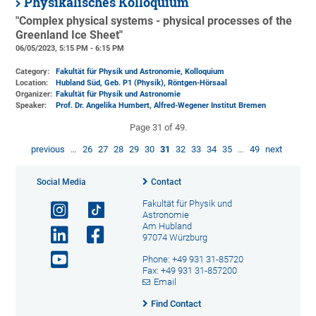
Physikalisches Kolloquium
"Complex physical systems - physical processes of the
Greenland Ice Sheet"
06/05/2023, 5:15 PM - 6:15 PM
Category:
Fakultät für Physik und Astronomie, Kolloquium
Location:
Hubland Süd, Geb. P1 (Physik)
, Röntgen-Hörsaal
Organizer:
Fakultät für Physik und Astronomie
Speaker:
Prof. Dr. Angelika Humbert, Alfred-Wegener Institut Bremen
Page 31 of 49.
previous
…
26
27
28
29
30
31
32
33
34
35
…
49
next
Social Media
Contact
Fakultät für Physik und
Astronomie
Am Hubland
97074 Würzburg
Phone: +49 931 31-85720
Fax: +49 931 31-857200
Email
Find Contact