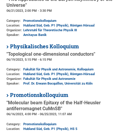
Universe"
06/21/2023, 2:00 PM - 3:30 PM
Category:
Promotionskolloquium
Location:
Hubland Süd, Geb. P1 (Physik)
, Röntgen Hörsaal
Organizer:
Lehrstuhl für Theoretische Physik III
Speaker:
Amitayus Banik
Physikalisches Kolloquium
"Topological one-dimensional conductors"
06/19/2023, 5:15 PM - 6:15 PM
Category:
Fakultät für Physik und Astronomie, Kolloquium
Location:
Hubland Süd, Geb. P1 (Physik)
, Röntgen-Hörsaal
Organizer:
Fakultät für Physik und Astronomie
Speaker:
Prof. Dr. Erwann Bocquillon, Universität zu Köln
Promotionskolloquium
"Molecular beam Epitaxy of the Half-Heusler
antiferromagnet CuMnSB"
06/16/2023, 4:00 PM - 06/25/2023, 11:07 AM
Category:
Promotionskolloquium
Location:
Hubland Süd, Geb. P1 (Physik)
, HS 5