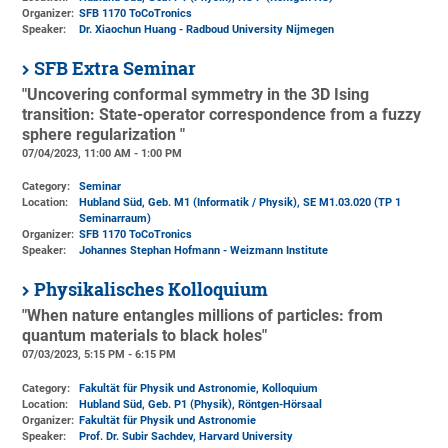
Organizer:
SFB 1170 ToCoTronics
Speaker:
Dr. Xiaochun Huang - Radboud University Nijmegen
SFB Extra Seminar
"Uncovering conformal symmetry in the 3D Ising
transition: State-operator correspondence from a fuzzy
sphere regularization "
07/04/2023, 11:00 AM - 1:00 PM
Category:
Seminar
Location:
Hubland Süd, Geb. M1 (Informatik / Physik)
, SE M1.03.020 (TP 1
Seminarraum)
Organizer:
SFB 1170 ToCoTronics
Speaker:
Johannes Stephan Hofmann - Weizmann Institute
Physikalisches Kolloquium
"When nature entangles millions of particles: from
quantum materials to black holes"
07/03/2023, 5:15 PM - 6:15 PM
Category:
Fakultät für Physik und Astronomie, Kolloquium
Location:
Hubland Süd, Geb. P1 (Physik)
, Röntgen-Hörsaal
Organizer:
Fakultät für Physik und Astronomie
Speaker:
Prof. Dr. Subir Sachdev, Harvard University