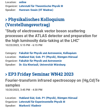
Location:
online
Organizer:
Lehrstuhl für Theoretische Physik III
Speaker:
Hareram Swain (IIT Madras)
Physikalisches Kolloquium
(Vorstellungsvortrag)
"Study of electroweak vector boson scattering
processes at the ATLAS detector and preparation for
the high luminosity data-taking at the LHC"
10/23/2023, 5:15 PM - 6:15 PM
Category:
Fakultät für Physik und Astronomie, Kolloquium
Location:
Hubland Süd, Geb. P1 (Physik)
, Röntgen-Hörsaal
Organizer:
Fakultät für Physik und Astronomie
Speaker:
Dr. Gia Khoriauli, Universität Würzburg
EP3 Friday Seminar WN42 2023
Fourier-transform infrared spectroscopy on (Hg,Cd)Te
samples
10/20/2023, 3:45 PM - 4:30 PM
Location:
Hubland Süd, Geb. P1 (Physik)
, Röntgen Hörsaal
Organizer:
Lehrstuhl für Experimentelle Physik III
Speaker:
Marković Vladimir