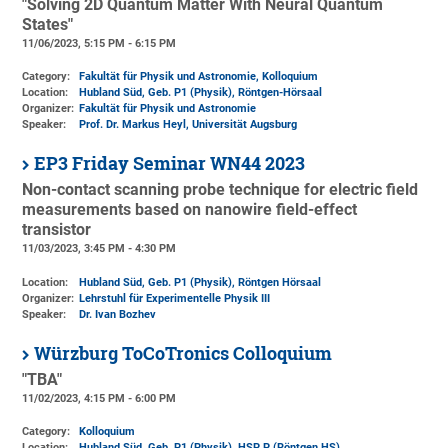
"Solving 2D Quantum Matter With Neural Quantum
States"
11/06/2023, 5:15 PM - 6:15 PM
Category:
Fakultät für Physik und Astronomie, Kolloquium
Location:
Hubland Süd, Geb. P1 (Physik)
, Röntgen-Hörsaal
Organizer:
Fakultät für Physik und Astronomie
Speaker:
Prof. Dr. Markus Heyl, Universität Augsburg
EP3 Friday Seminar WN44 2023
Non-contact scanning probe technique for electric field
measurements based on nanowire field-effect
transistor
11/03/2023, 3:45 PM - 4:30 PM
Location:
Hubland Süd, Geb. P1 (Physik)
, Röntgen Hörsaal
Organizer:
Lehrstuhl für Experimentelle Physik III
Speaker:
Dr. Ivan Bozhev
Würzburg ToCoTronics Colloquium
"TBA"
11/02/2023, 4:15 PM - 6:00 PM
Category:
Kolloquium
Location:
Hubland Süd, Geb. P1 (Physik)
, HSP P (Röntgen HS)