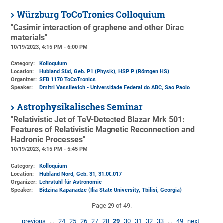
Würzburg ToCoTronics Colloquium
"Casimir interaction of graphene and other Dirac
materials"
10/19/2023, 4:15 PM - 6:00 PM
Category:
Kolloquium
Location:
Hubland Süd, Geb. P1 (Physik)
, HSP P (Röntgen HS)
Organizer:
SFB 1170 ToCoTronics
Speaker:
Dmitri Vassilevich - Universidade Federal do ABC, Sao Paolo
Astrophysikalisches Seminar
"Relativistic Jet of TeV-Detected Blazar Mrk 501:
Features of Relativistic Magnetic Reconnection and
Hadronic Processes"
10/19/2023, 4:15 PM - 5:45 PM
Category:
Kolloquium
Location:
Hubland Nord, Geb. 31
, 31.00.017
Organizer:
Lehrstuhl für Astronomie
Speaker:
Bidzina Kapanadze (Ilia State University, Tbilisi, Georgia)
Page 29 of 49.
previous
…
24
25
26
27
28
29
30
31
32
33
…
49
next