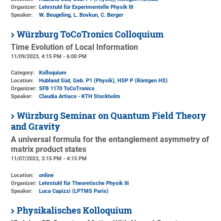
Organizer:
Lehrstuhl für Experimentelle Physik III
Speaker:
W. Beugeling, L. Bovkun, C. Berger
Würzburg ToCoTronics Colloquium
Time Evolution of Local Information
11/09/2023, 4:15 PM - 6:00 PM
Category:
Kolloquium
Location:
Hubland Süd, Geb. P1 (Physik)
, HSP P (Röntgen HS)
Organizer:
SFB 1170 ToCoTronics
Speaker:
Claudia Artiaco - KTH Stockholm
Würzburg Seminar on Quantum Field Theory
and Gravity
A universal formula for the entanglement asymmetry of
matrix product states
11/07/2023, 3:15 PM - 4:15 PM
Location:
online
Organizer:
Lehrstuhl für Theoretische Physik III
Speaker:
Luca Capizzi (LPTMS Paris)
Physikalisches Kolloquium