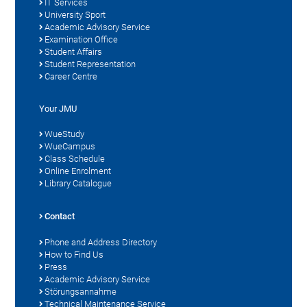
IT Services
University Sport
Academic Advisory Service
Examination Office
Student Affairs
Student Representation
Career Centre
Your JMU
WueStudy
WueCampus
Class Schedule
Online Enrolment
Library Catalogue
Contact
Phone and Address Directory
How to Find Us
Press
Academic Advisory Service
Störungsannahme
Technical Maintenance Service