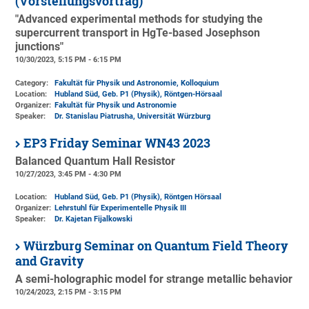
(Vorstellungsvortrag)
"Advanced experimental methods for studying the
supercurrent transport in HgTe-based Josephson
junctions"
10/30/2023, 5:15 PM - 6:15 PM
Category:
Fakultät für Physik und Astronomie, Kolloquium
Location:
Hubland Süd, Geb. P1 (Physik)
, Röntgen-Hörsaal
Organizer:
Fakultät für Physik und Astronomie
Speaker:
Dr. Stanislau Piatrusha, Universität Würzburg
EP3 Friday Seminar WN43 2023
Balanced Quantum Hall Resistor
10/27/2023, 3:45 PM - 4:30 PM
Location:
Hubland Süd, Geb. P1 (Physik)
, Röntgen Hörsaal
Organizer:
Lehrstuhl für Experimentelle Physik III
Speaker:
Dr. Kajetan Fijalkowski
Würzburg Seminar on Quantum Field Theory
and Gravity
A semi-holographic model for strange metallic behavior
10/24/2023, 2:15 PM - 3:15 PM