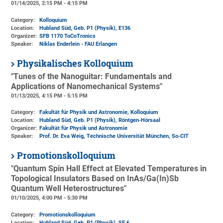
01/14/2025, 2:15 PM - 4:15 PM
Category:
Kolloquium
Location:
Hubland Süd, Geb. P1 (Physik)
, E136
Organizer:
SFB 1170 ToCoTronics
Speaker:
Niklas Enderlein - FAU Erlangen
Physikalisches Kolloquium
"Tunes of the Nanoguitar: Fundamentals and
Applications of Nanomechanical Systems"
01/13/2025, 4:15 PM - 5:15 PM
Category:
Fakultät für Physik und Astronomie, Kolloquium
Location:
Hubland Süd, Geb. P1 (Physik)
, Röntgen-Hörsaal
Organizer:
Fakultät für Physik und Astronomie
Speaker:
Prof. Dr. Eva Weig, Technische Universität München, So-CIT
Promotionskolloquium
"Quantum Spin Hall Effect at Elevated Temperatures in
Topological Insulators Based on InAs/Ga(In)Sb
Quantum Well Heterostructures"
01/10/2025, 4:00 PM - 5:30 PM
Category:
Promotionskolloquium
Location:
Hubland Süd, Geb. P1 (Physik)
, SE 6