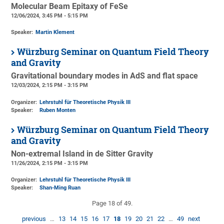
Molecular Beam Epitaxy of FeSe
12/06/2024, 3:45 PM - 5:15 PM
Speaker:
Martin Klement
Würzburg Seminar on Quantum Field Theory
and Gravity
Gravitational boundary modes in AdS and flat space
12/03/2024, 2:15 PM - 3:15 PM
Organizer:
Lehrstuhl für Theoretische Physik III
Speaker:
Ruben Monten
Würzburg Seminar on Quantum Field Theory
and Gravity
Non-extremal Island in de Sitter Gravity
11/26/2024, 2:15 PM - 3:15 PM
Organizer:
Lehrstuhl für Theoretische Physik III
Speaker:
Shan-Ming Ruan
Page 18 of 49.
previous
…
13
14
15
16
17
18
19
20
21
22
…
49
next