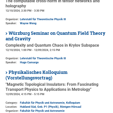
The computable cross-norm in tensor networks and
holography
12/10/2024, 2:30 PM - 3:30 PM
Organizer:
Lehrstuhl für Theoretische Physik III
Speaker:
Wayne Weng
Würzburg Seminar on Quantum Field Theory
and Gravity
Complexity and Quantum Chaos in Krylov Subspace
12/10/2024, 1:00 PM - 12/09/2024, 2:15 PM
Organizer:
Lehrstuhl für Theoretische Physik III
Speaker:
Hugo Camargo
Physikalisches Kolloquium
(Vorstellungsvortrag)
"Magnetic Topological Insulators: From Fascinating
Transport Physics to Applications in Metrology"
12/09/2024, 4:15 PM - 5:15 PM
Category:
Fakultät für Physik und Astronomie, Kolloquium
Location:
Hubland Süd, Geb. P1 (Physik)
, Röntgen-Hörsaal
Organizer:
Fakultät für Physik und Astronomie