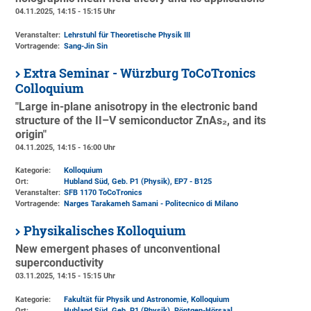
04.11.2025, 14:15 - 15:15 Uhr
Veranstalter:
Lehrstuhl für Theoretische Physik III
Vortragende:
Sang-Jin Sin
Extra Seminar - Würzburg ToCoTronics
Colloquium
"Large in-plane anisotropy in the electronic band
structure of the II–V semiconductor ZnAs₂, and its
origin"
04.11.2025, 14:15 - 16:00 Uhr
Kategorie:
Kolloquium
Ort:
Hubland Süd, Geb. P1 (Physik)
, EP7 - B125
Veranstalter:
SFB 1170 ToCoTronics
Vortragende:
Narges Tarakameh Samani - Politecnico di Milano
Physikalisches Kolloquium
New emergent phases of unconventional
superconductivity
03.11.2025, 14:15 - 15:15 Uhr
Kategorie:
Fakultät für Physik und Astronomie, Kolloquium
Ort:
Hubland Süd, Geb. P1 (Physik)
, Röntgen-Hörsaal