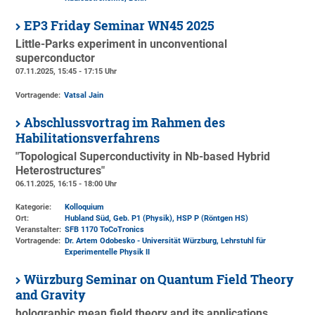
EP3 Friday Seminar WN45 2025
Little-Parks experiment in unconventional
superconductor
07.11.2025, 15:45 - 17:15 Uhr
Vortragende:
Vatsal Jain
Abschlussvortrag im Rahmen des
Habilitationsverfahrens
"Topological Superconductivity in Nb-based Hybrid
Heterostructures"
06.11.2025, 16:15 - 18:00 Uhr
Kategorie:
Kolloquium
Ort:
Hubland Süd, Geb. P1 (Physik)
, HSP P (Röntgen HS)
Veranstalter:
SFB 1170 ToCoTronics
Vortragende:
Dr. Artem Odobesko - Universität Würzburg, Lehrstuhl für
Experimentelle Physik II
Würzburg Seminar on Quantum Field Theory
and Gravity
holographic mean field theory and its applications