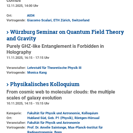
combs
12.11.2025, 14:00 Uhr
Ort:
A034
Vortragende:
Giacomo Scalari, ETH Zürich, Switzerland
Würzburg Seminar on Quantum Field Theory
and Gravity
Purely GHZ-like Entanglement is Forbidden in
Holography
11.11.2025, 16:15 - 17:15 Uhr
Veranstalter:
Lehrstuhl für Theoretische Physik III
Vortragende:
Monica Kang
Physikalisches Kolloquium
From cosmic web to molecular clouds: the multiple
scales of galaxy evolution
10.11.2025, 14:15 - 15:15 Uhr
Kategorie:
Fakultät für Physik und Astronomie, Kolloquium
Ort:
Hubland Süd, Geb. P1 (Physik)
, Röntgen-Hörsaal
Veranstalter:
Fakultät für Physik und Astronomie
Vortragende:
Prof. Dr. Amelie Saintonge, Max-Planck-Institut für
Radioastronomie, Bonn