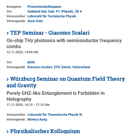
Kategorie:
Promotionskolloquium
Ort:
Hubland Süd, Geb. P1 (Physik)
, SE 6
Veranstalter:
Lehrstuhl für Technische Physik
Vortragende:
Anne Götz
TEP Seminar - Giacomo Scalari
On-chip THz photonics with semiconductor frequency
combs
12.11.2025, 14:00 Uhr
Ort:
A034
Vortragende:
Giacomo Scalari, ETH Zürich, Switzerland
Würzburg Seminar on Quantum Field Theory
and Gravity
Purely GHZ-like Entanglement is Forbidden in
Holography
11.11.2025, 16:15 - 17:15 Uhr
Veranstalter:
Lehrstuhl für Theoretische Physik III
Vortragende:
Monica Kang
Physikalisches Kolloquium