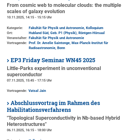
From cosmic web to molecular clouds: the multiple
scales of galaxy evolution
10.11.2025, 14:15 - 15:15 Uhr
Kategorie:
Fakultät für Physik und Astronomie, Kolloquium
Ort:
Hubland Süd, Geb. P1 (Physik)
, Röntgen-Hörsaal
Veranstalter:
Fakultät für Physik und Astronomie
Vortragende:
Prof. Dr. Amelie Saintonge, Max-Planck-Institut für
Radioastronomie, Bonn
EP3 Friday Seminar WN45 2025
Little-Parks experiment in unconventional
superconductor
07.11.2025, 15:45 - 17:15 Uhr
Vortragende:
Vatsal Jain
Abschlussvortrag im Rahmen des
Habilitationsverfahrens
"Topological Superconductivity in Nb-based Hybrid
Heterostructures"
06.11.2025, 16:15 - 18:00 Uhr