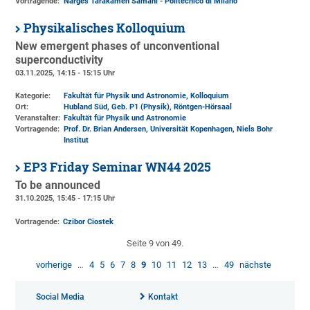
Vortragende:
Narges Tarakameh Samani - Politecnico di Milano
Physikalisches Kolloquium
New emergent phases of unconventional
superconductivity
03.11.2025, 14:15 - 15:15 Uhr
Kategorie:
Fakultät für Physik und Astronomie, Kolloquium
Ort:
Hubland Süd, Geb. P1 (Physik)
, Röntgen-Hörsaal
Veranstalter:
Fakultät für Physik und Astronomie
Vortragende:
Prof. Dr. Brian Andersen, Universität Kopenhagen, Niels Bohr
Institut
EP3 Friday Seminar WN44 2025
To be announced
31.10.2025, 15:45 - 17:15 Uhr
Vortragende:
Czibor Ciostek
Seite 9 von 49.
vorherige
…
4
5
6
7
8
9
10
11
12
13
…
49
nächste
Social Media
Kontakt