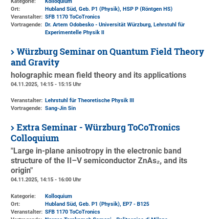
Kategorie:
Kolloquium
Ort:
Hubland Süd, Geb. P1 (Physik)
, HSP P (Röntgen HS)
Veranstalter:
SFB 1170 ToCoTronics
Vortragende:
Dr. Artem Odobesko - Universität Würzburg, Lehrstuhl für
Experimentelle Physik II
Würzburg Seminar on Quantum Field Theory
and Gravity
holographic mean field theory and its applications
04.11.2025, 14:15 - 15:15 Uhr
Veranstalter:
Lehrstuhl für Theoretische Physik III
Vortragende:
Sang-Jin Sin
Extra Seminar - Würzburg ToCoTronics
Colloquium
"Large in-plane anisotropy in the electronic band
structure of the II–V semiconductor ZnAs₂, and its
origin"
04.11.2025, 14:15 - 16:00 Uhr
Kategorie:
Kolloquium
Ort:
Hubland Süd, Geb. P1 (Physik)
, EP7 - B125
Veranstalter:
SFB 1170 ToCoTronics