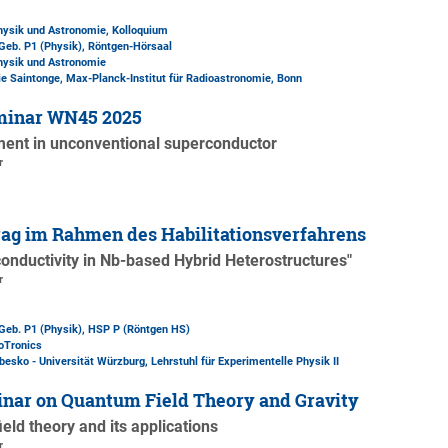
Physik und Astronomie, Kolloquium
Geb. P1 (Physik)
, Röntgen-Hörsaal
Physik und Astronomie
lie Saintonge, Max-Planck-Institut für Radioastronomie, Bonn
minar WN45 2025
iment in unconventional superconductor
r
ag im Rahmen des Habilitationsverfahrens
onductivity in Nb-based Hybrid Heterostructures"
r
Geb. P1 (Physik)
, HSP P (Röntgen HS)
oTronics
besko - Universität Würzburg, Lehrstuhl für Experimentelle Physik II
nar on Quantum Field Theory and Gravity
eld theory and its applications
r