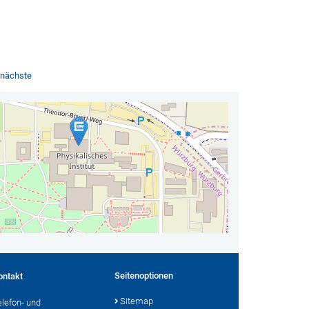
nächste
Seitenoptionen
ontakt
Sitemap
elefon- und