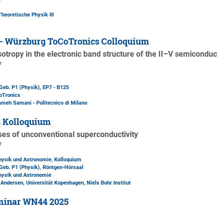
Theoretische Physik III
 - Würzburg ToCoTronics Colloquium
sotropy in the electronic band structure of the II–V semiconduct
r
Geb. P1 (Physik)
, EP7 - B125
oTronics
meh Samani - Politecnico di Milano
s Kolloquium
s of unconventional superconductivity
r
Physik und Astronomie, Kolloquium
Geb. P1 (Physik)
, Röntgen-Hörsaal
Physik und Astronomie
n Andersen, Universität Kopenhagen, Niels Bohr Institut
minar WN44 2025