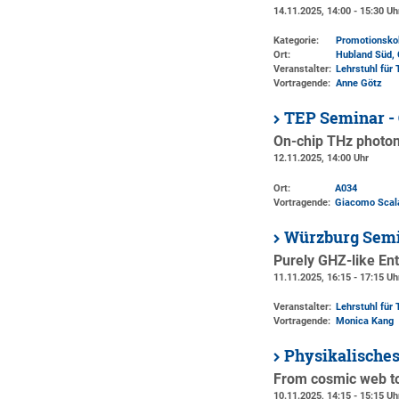
14.11.2025, 14:00 - 15:30 Uh
Kategorie:
Promotionsko
Ort:
Hubland Süd, 
Veranstalter:
Lehrstuhl für
Vortragende:
Anne Götz
TEP Seminar - 
On-chip THz photon
12.11.2025, 14:00 Uhr
Ort:
A034
Vortragende:
Giacomo Scala
Würzburg Semi
Purely GHZ-like En
11.11.2025, 16:15 - 17:15 Uh
Veranstalter:
Lehrstuhl für 
Vortragende:
Monica Kang
Physikalische
From cosmic web to 
10.11.2025, 14:15 - 15:15 Uh