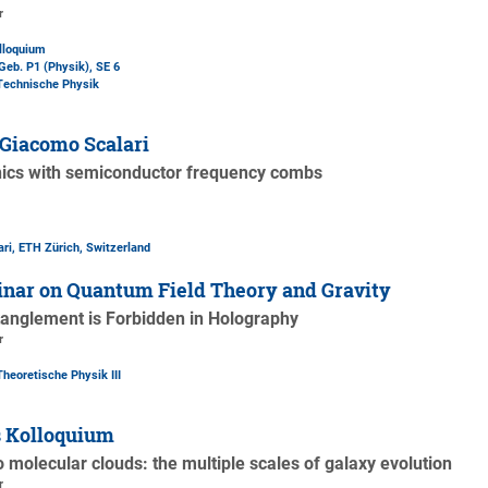
r
lloquium
Geb. P1 (Physik)
, SE 6
 Technische Physik
Giacomo Scalari
ics with semiconductor frequency combs
ri, ETH Zürich, Switzerland
nar on Quantum Field Theory and Gravity
tanglement is Forbidden in Holography
r
Theoretische Physik III
s Kolloquium
molecular clouds: the multiple scales of galaxy evolution
r