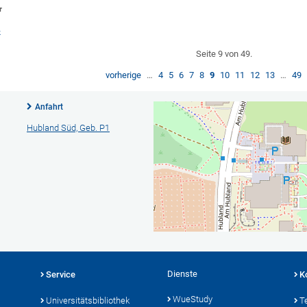
r
k
Seite 9 von 49.
vorherige
…
4
5
6
7
8
9
10
11
12
13
…
49
Anfahrt
Hubland Süd, Geb. P1
Dienste
Service
K
WueStudy
Universitätsbibliothek
T