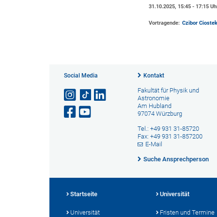
31.10.2025, 15:45 - 17:15 Uh
Vortragende:
Czibor Cioste
Social Media
Kontakt
Fakultät für Physik und
Astronomie
Am Hubland
97074 Würzburg
Tel.: +49 931 31-85720
Fax: +49 931 31-857200
E-Mail
Suche Ansprechperson
Startseite
Universität
Universität
Fristen und Termine