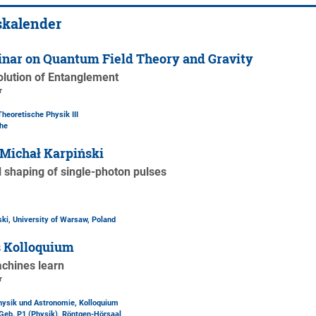
skalender
nar on Quantum Field Theory and Gravity
olution of Entanglement
r
Theoretische Physik III
the
Michał Karpiński
 shaping of single-photon pulses
ski, University of Warsaw, Poland
s Kolloquium
chines learn
r
Physik und Astronomie, Kolloquium
Geb. P1 (Physik)
, Röntgen-Hörsaal