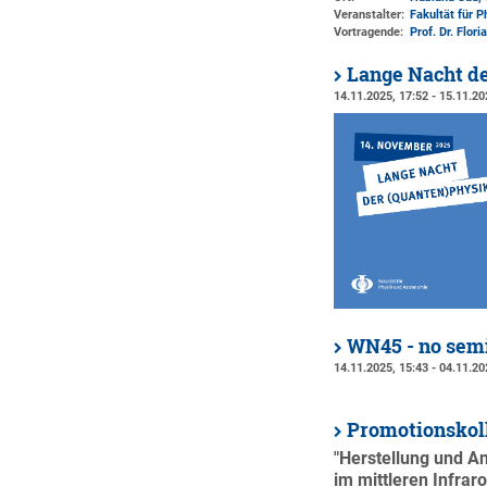
Veranstalter:
Fakultät für 
Vortragende:
Prof. Dr. Flor
Lange Nacht d
14.11.2025, 17:52 - 15.11.20
WN45 - no semi
14.11.2025, 15:43 - 04.11.20
Promotionskol
"Herstellung und A
im mittleren Infraro