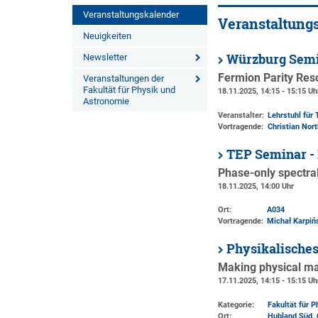
Veranstaltungskalender
Veranstaltung
Neuigkeiten
Würzburg Semi
Newsletter
Fermion Parity Res
Veranstaltungen der
Fakultät für Physik und
18.11.2025, 14:15 - 15:15 Uh
Astronomie
Veranstalter:
Lehrstuhl für 
Vortragende:
Christian Nor
TEP Seminar - 
Phase-only spectral
18.11.2025, 14:00 Uhr
Ort:
A034
Vortragende:
Michał Karpiń
Physikalische
Making physical ma
17.11.2025, 14:15 - 15:15 Uh
Kategorie:
Fakultät für 
Ort:
Hubland Süd, 