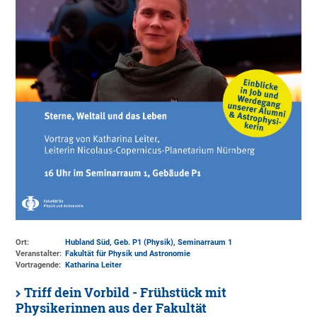
Ort:
Hubland Süd, Geb. P1 (Physik)
, Seminarraum 1
Veranstalter:
Fakultät für Physik und Astronomie
Vortragende:
Katharina Leiter
Triff dein Vorbild - Frühstück mit
Physikerinnen aus der Fakultät