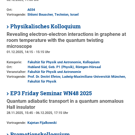
Ort:
A034
Vortragende:
Shlomi Bouscher, Technion, Israel
Physikalisches Kolloquium
Revealing electron-electron interactions in graphene at
room temperature with the quantum twisting
microscope
01.12.2025, 14:15 - 15:15 Uhr
Kategorie:
Fakultät für Physik und Astronomie, Kolloquium
Ort:
Hubland Süd, Geb. P1 (Physik)
, Röntgen-Hörsaal
Veranstalter:
Fakultät für Physik und Astronomie
Vortragende:
Prof. Dr. Dmitri Efetov, Ludwig-Maximilians-Universität München,
Fakultät für Physik
EP3 Friday Seminar WN48 2025
Quantum adiabatic transport in a quantum anomalous
Hall insulator
28.11.2025, 15:45 - 06.12.2025, 17:15 Uhr
Vortragende:
Kajetan Fijalkowski
Promotionskolloquium