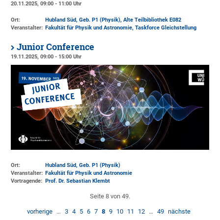
20.11.2025, 09:00 - 11:00 Uhr
Ort:
Hubland Süd, Geb. P1 (Physik)
, Alte Teilbibliothek E082
Veranstalter:
Fakultät für Physik und Astronomie
, Taskforce Gleichstellung
Junior Conference
19.11.2025, 09:00 - 15:00 Uhr
Ort:
Hubland Süd, Geb. P1 (Physik)
Veranstalter:
Fakultät für Physik und Astronomie
Vortragende:
Prof. Dr. Sebastian Klembt
Seite 8 von 49.
vorherige
…
3
4
5
6
7
8
9
10
11
12
…
49
nächste