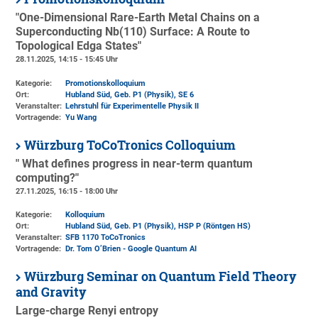
"One-Dimensional Rare-Earth Metal Chains on a
Superconducting Nb(110) Surface: A Route to
Topological Edga States"
28.11.2025, 14:15 - 15:45 Uhr
Kategorie:
Promotionskolloquium
Ort:
Hubland Süd, Geb. P1 (Physik)
, SE 6
Veranstalter:
Lehrstuhl für Experimentelle Physik II
Vortragende:
Yu Wang
Würzburg ToCoTronics Colloquium
" What defines progress in near-term quantum
computing?"
27.11.2025, 16:15 - 18:00 Uhr
Kategorie:
Kolloquium
Ort:
Hubland Süd, Geb. P1 (Physik)
, HSP P (Röntgen HS)
Veranstalter:
SFB 1170 ToCoTronics
Vortragende:
Dr. Tom O’Brien - Google Quantum AI
Würzburg Seminar on Quantum Field Theory
and Gravity
Large-charge Renyi entropy