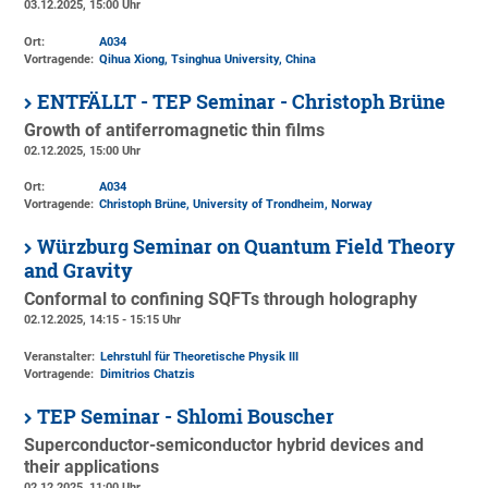
03.12.2025, 15:00 Uhr
Ort:
A034
Vortragende:
Qihua Xiong, Tsinghua University, China
ENTFÄLLT - TEP Seminar - Christoph Brüne
Growth of antiferromagnetic thin films
02.12.2025, 15:00 Uhr
Ort:
A034
Vortragende:
Christoph Brüne, University of Trondheim, Norway
Würzburg Seminar on Quantum Field Theory
and Gravity
Conformal to confining SQFTs through holography
02.12.2025, 14:15 - 15:15 Uhr
Veranstalter:
Lehrstuhl für Theoretische Physik III
Vortragende:
Dimitrios Chatzis
TEP Seminar - Shlomi Bouscher
Superconductor-semiconductor hybrid devices and
their applications
02.12.2025, 11:00 Uhr