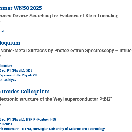
minar WN50 2025
rence Device: Searching for Evidence of Klein Tunneling
r
dal
loquium
 Noble-Metal Surfaces by Photoelectron Spectroscopy – Influen
r
lloquium
Geb. P1 (Physik)
, SE 6
Experimentelle Physik VII
, Geldiyev
Tronics Colloquium
lectronic structure of the Weyl superconductor PtBi2"
r
Geb. P1 (Physik)
, HSP P (Röntgen HS)
oTronics
drik Bentmann - NTNU, Norwegian University of Science and Technology