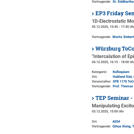
Vortragende:
Dr. Siddharth
EP3 Friday Se
1D-Electrostatic M
05.12.2025, 15:45 - 17:45 Uh
Vortragende:
Moritz Sieber
Würzburg ToCo
"Intercalation of E
04.12.2025, 16:15 - 18:00 Uh
Kategorie:
Kolloquium
Ort:
Hubland Süd, 
Veranstalter:
SFB 1170 ToC
Vortragende:
Prof. Thomas 
TEP Seminar -
Manipulating Excit
03.12.2025, 15:00 Uhr
Ort:
A034
Vortragende:
Qihua Xiong, T