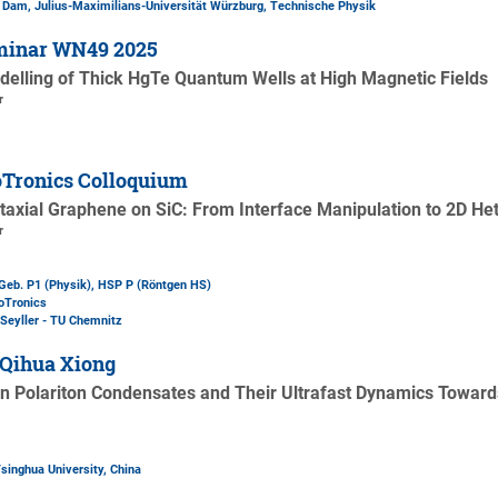
a Dam, Julius-Maximilians-Universität Würzburg, Technische Physik
minar WN49 2025
odelling of Thick HgTe Quantum Wells at High Magnetic Fields
r
t
Tronics Colloquium
pitaxial Graphene on SiC: From Interface Manipulation to 2D He
r
Geb. P1 (Physik)
, HSP P (Röntgen HS)
oTronics
Seyller - TU Chemnitz
 Qihua Xiong
on Polariton Condensates and Their Ultrafast Dynamics Towar
singhua University, China