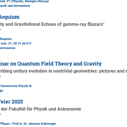
Geb. P1 (Physik)
, Röntgen-Hörsaal
Physik und Astronomie
loquium
lity and Gravitational Echoes of gamma-ray Blazars"
r
lloquium
 Geb. 31
, SE 31.00.017
 Astronomie
nar on Quantum Field Theory and Gravity
ribing unitary evolution in nontrivial geometries: pictures and
r
Theoretische Physik III
ngs
eier 2025
der Fakultät für Physik und Astronomie
r
 Pflaum / Prof.in. Dr. Johanna Erdmenger