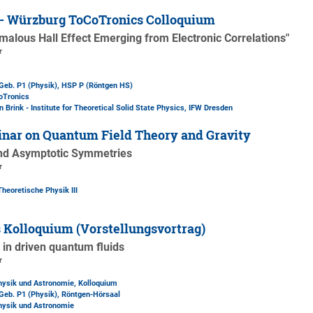
 - Würzburg ToCoTronics Colloquium
alous Hall Effect Emerging from Electronic Correlations"
r
Geb. P1 (Physik)
, HSP P (Röntgen HS)
oTronics
 Brink - Institute for Theoretical Solid State Physics, IFW Dresden
nar on Quantum Field Theory and Gravity
and Asymptotic Symmetries
r
Theoretische Physik III
 Kolloquium (Vorstellungsvortrag)
 in driven quantum fluids
r
Physik und Astronomie, Kolloquium
Geb. P1 (Physik)
, Röntgen-Hörsaal
Physik und Astronomie