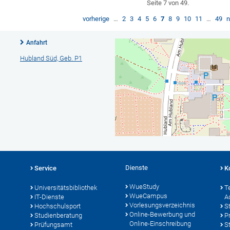
Seite 7 von 49.
vorherige
…
2
3
4
5
6
7
8
9
10
11
…
49
n
Anfahrt
Hubland Süd, Geb. P1
Dienste
Service
K
WueStudy
Universitätsbibliothek
T
WueCampus
IT-Dienste
A
Vorlesungsverzeichnis
Hochschulsport
S
Online-Bewerbung und
Studienberatung
P
Online-Einschreibung
Prüfungsamt
S