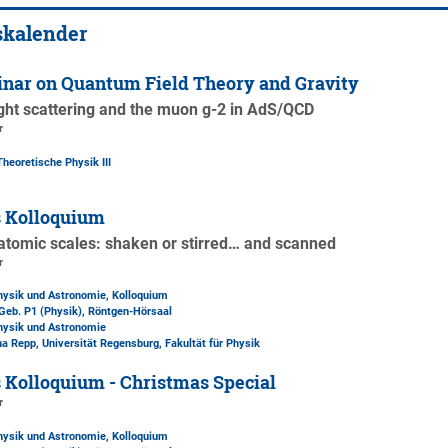
skalender
nar on Quantum Field Theory and Gravity
ight scattering and the muon g-2 in AdS/QCD
r
Theoretische Physik III
s Kolloquium
 atomic scales: shaken or stirred… and scanned
r
Physik und Astronomie, Kolloquium
Geb. P1 (Physik)
, Röntgen-Hörsaal
Physik und Astronomie
ha Repp, Universität Regensburg, Fakultät für Physik
 Kolloquium - Christmas Special
r
Physik und Astronomie, Kolloquium