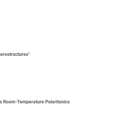
terostructures"
ds Room-Temperature Polaritonics