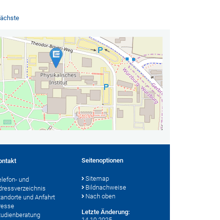
ächste
Seitenoptionen
ontakt
Sitemap
elefon- und
Bildnachweise
dressverzeichnis
Nach oben
tandorte und Anfahrt
resse
Letzte Änderung:
tudienberatung
14.10.2025