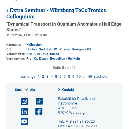
Extra Seminar - Würzburg ToCoTronics
Colloquium
"Dynamical Transport in Quantum Anomalous Hall Edge
States"
11.02.2026, 11:00 - 12:00 Uhr
Kategorie:
Kolloquium
Ort:
Hubland Süd, Geb. P1 (Physik)
, Röntgen - HS
Veranstalter:
SFB 1170 ToCoTronics
Vortragende:
Prof. Dr. Erwann Bocquillon - Uni Köln
Seite 5 von 49.
vorherige
1
2
3
4
5
6
7
8
9
10
…
49
nächste
Social Media
Kontakt
Fakultät für Physik und
Astronomie
Am Hubland
97074 Würzburg
Tel.: +49 931 31-85720
Fax: +49 931 31-857200