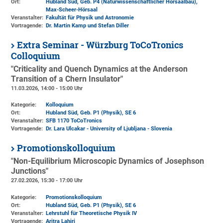
Ort:
Hubland Süd, Geb. P4 (Naturwissenschaftlicher Hörsaalbau)
,
Max-Scheer-Hörsaal
Veranstalter:
Fakultät für Physik und Astronomie
Vortragende:
Dr. Martin Kamp und Stefan Diller
Extra Seminar - Würzburg ToCoTronics
Colloquium
"Criticality and Quench Dynamics at the Anderson
Transition of a Chern Insulator"
11.03.2026, 14:00 - 15:00 Uhr
Kategorie:
Kolloquium
Ort:
Hubland Süd, Geb. P1 (Physik)
, SE 6
Veranstalter:
SFB 1170 ToCoTronics
Vortragende:
Dr. Lara Ulcakar - University of Ljubljana - Slovenia
Promotionskolloquium
"Non-Equilibrium Microscopic Dynamics of Josephson
Junctions"
27.02.2026, 15:30 - 17:00 Uhr
Kategorie:
Promotionskolloquium
Ort:
Hubland Süd, Geb. P1 (Physik)
, SE 6
Veranstalter:
Lehrstuhl für Theoretische Physik IV
Vortragende:
Aritra Lahiri