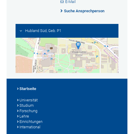
E-Mail
Suche Ansprechperson
Hubland Süd, Geb. P1
Startseite
Universität
Studium
Forschung
Lehre
Einrichtungen
International