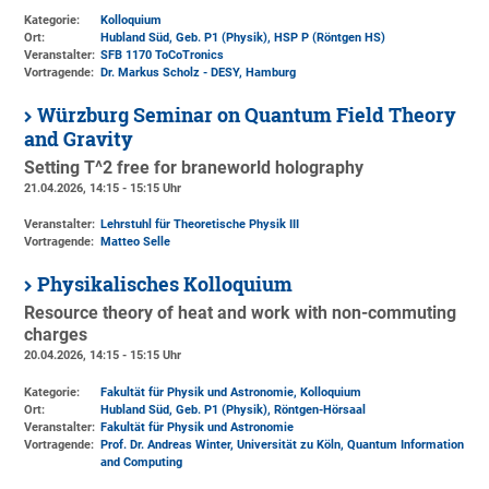
Kategorie:
Kolloquium
Ort:
Hubland Süd, Geb. P1 (Physik)
, HSP P (Röntgen HS)
Veranstalter:
SFB 1170 ToCoTronics
Vortragende:
Dr. Markus Scholz - DESY, Hamburg
Würzburg Seminar on Quantum Field Theory
and Gravity
Setting T^2 free for braneworld holography
21.04.2026, 14:15 - 15:15 Uhr
Veranstalter:
Lehrstuhl für Theoretische Physik III
Vortragende:
Matteo Selle
Physikalisches Kolloquium
Resource theory of heat and work with non-commuting
charges
20.04.2026, 14:15 - 15:15 Uhr
Kategorie:
Fakultät für Physik und Astronomie, Kolloquium
Ort:
Hubland Süd, Geb. P1 (Physik)
, Röntgen-Hörsaal
Veranstalter:
Fakultät für Physik und Astronomie
Vortragende:
Prof. Dr. Andreas Winter, Universität zu Köln, Quantum Information
and Computing