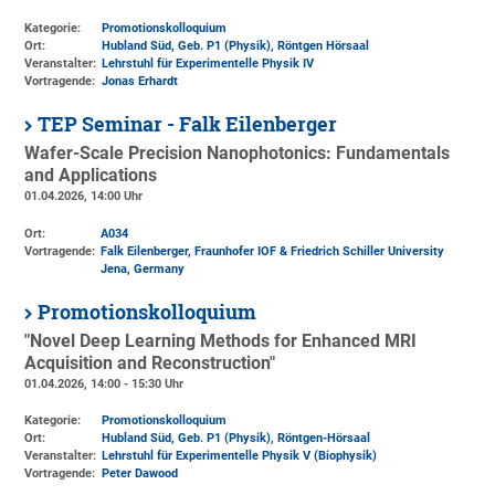
Kategorie:
Promotionskolloquium
Ort:
Hubland Süd, Geb. P1 (Physik)
, Röntgen Hörsaal
Veranstalter:
Lehrstuhl für Experimentelle Physik IV
Vortragende:
Jonas Erhardt
TEP Seminar - Falk Eilenberger
Wafer-Scale Precision Nanophotonics: Fundamentals
and Applications
01.04.2026, 14:00 Uhr
Ort:
A034
Vortragende:
Falk Eilenberger, Fraunhofer IOF & Friedrich Schiller University
Jena, Germany
Promotionskolloquium
"Novel Deep Learning Methods for Enhanced MRI
Acquisition and Reconstruction"
01.04.2026, 14:00 - 15:30 Uhr
Kategorie:
Promotionskolloquium
Ort:
Hubland Süd, Geb. P1 (Physik)
, Röntgen-Hörsaal
Veranstalter:
Lehrstuhl für Experimentelle Physik V (Biophysik)
Vortragende:
Peter Dawood