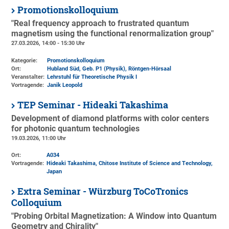
Promotionskolloquium
"Real frequency approach to frustrated quantum
magnetism using the functional renormalization group"
27.03.2026, 14:00 - 15:30 Uhr
Kategorie:
Promotionskolloquium
Ort:
Hubland Süd, Geb. P1 (Physik)
, Röntgen-Hörsaal
Veranstalter:
Lehrstuhl für Theoretische Physik I
Vortragende:
Janik Leopold
TEP Seminar - Hideaki Takashima
Development of diamond platforms with color centers
for photonic quantum technologies
19.03.2026, 11:00 Uhr
Ort:
A034
Vortragende:
Hideaki Takashima, Chitose Institute of Science and Technology,
Japan
Extra Seminar - Würzburg ToCoTronics
Colloquium
"Probing Orbital Magnetization: A Window into Quantum
Geometry and Chirality"