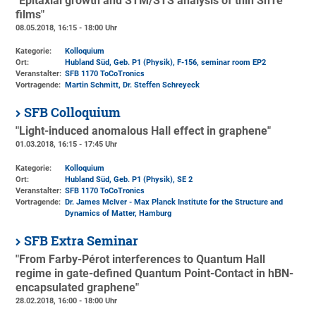
"Epitaxial growth and STM/STS analysis of thin SnTe
films"
08.05.2018, 16:15 - 18:00 Uhr
Kategorie:
Kolloquium
Ort:
Hubland Süd, Geb. P1 (Physik)
, F-156, seminar room EP2
Veranstalter:
SFB 1170 ToCoTronics
Vortragende:
Martin Schmitt, Dr. Steffen Schreyeck
SFB Colloquium
"Light-induced anomalous Hall effect in graphene"
01.03.2018, 16:15 - 17:45 Uhr
Kategorie:
Kolloquium
Ort:
Hubland Süd, Geb. P1 (Physik)
, SE 2
Veranstalter:
SFB 1170 ToCoTronics
Vortragende:
Dr. James McIver - Max Planck Institute for the Structure and
Dynamics of Matter, Hamburg
SFB Extra Seminar
"From Farby-Pérot interferences to Quantum Hall
regime in gate-defined Quantum Point-Contact in hBN-
encapsulated graphene"
28.02.2018, 16:00 - 18:00 Uhr