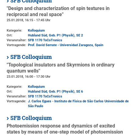
SFB Colloquium
"Design and characterization of spin textures in
reciprocal and real space"
25.01.2018, 16:15 - 17:45 Uhr
Kategorie:
Kolloquium
Ort:
Hubland Süd, Geb. P1 (Physik)
, SE 2
Veranstalter:
SFB 1170 ToCoTronics
Vortragende:
Prof. David Serrate - Universidad Zaragoza, Spain
SFB Colloquium
"Topological insulators and Skyrmions in ordinary
quantum wells"
23.01.2018, 16:00 - 17:30 Uhr
Kategorie:
Kolloquium
Ort:
Hubland Süd, Geb. P1 (Physik)
, SE 6
Veranstalter:
SFB 1170 ToCoTronics
Vortragende:
J. Carlos Egues - Instituto de Física de São Carlos Universidade de
São Paulo
SFB Colloquium
Photoemission response and dynamics of excited
states by means of one-step model of photoemission