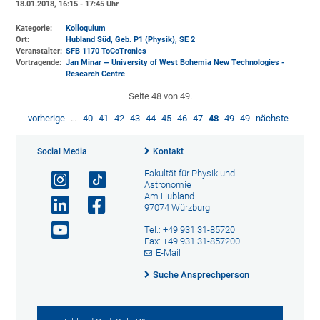
18.01.2018, 16:15 - 17:45 Uhr
Kategorie:
Kolloquium
Ort:
Hubland Süd, Geb. P1 (Physik)
, SE 2
Veranstalter:
SFB 1170 ToCoTronics
Vortragende:
Jan Minar — University of West Bohemia New Technologies -
Research Centre
Seite 48 von 49.
vorherige
…
40
41
42
43
44
45
46
47
48
49
49
nächste
Social Media
Kontakt
Fakultät für Physik und
Astronomie
Am Hubland
97074 Würzburg
Tel.: +49 931 31-85720
Fax: +49 931 31-857200
E-Mail
Suche Ansprechperson