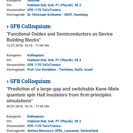
Kategorie:
Seminar
Ort:
Hubland Süd, Geb. P1 (Physik)
, SE 2
Veranstalter:
SFB 1170 ToCoTronics
Vortragende:
Dr. Christoph Schlueter - DESY, Hamburg
SFB Colloquium
"Functional Oxides and Semiconductors as Device
Building Blocks"
12.07.2018, 16:15 - 17:45 Uhr
Kategorie:
Kolloquium
Ort:
Hubland Süd, Geb. P1 (Physik)
, SE 2
Veranstalter:
SFB 1170 ToCoTronics
Vortragende:
Prof. Lior Kornblum - Technion, Haifa, Israel
SFB Colloquium
"Prediction of a large-gap and switchable Kane-Mele
quantum spin Hall insulators from first-principles
simulations"
05.07.2018, 16:15 - 17:45 Uhr
Kategorie:
Kolloquium
Ort:
Hubland Süd, Geb. P1 (Physik)
, SE 2
Veranstalter:
SFB 1170 ToCoTronics
Vortragende:
Antimo Marrazzo- EPEL, Lausanne, Switzerland