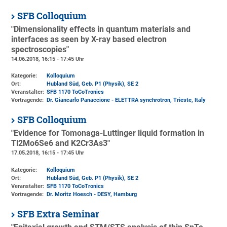
SFB Colloquium
"Dimensionality effects in quantum materials and
interfaces as seen by X-ray based electron
spectroscopies"
14.06.2018, 16:15 - 17:45 Uhr
Kategorie:
Kolloquium
Ort:
Hubland Süd, Geb. P1 (Physik)
, SE 2
Veranstalter:
SFB 1170 ToCoTronics
Vortragende:
Dr. Giancarlo Panaccione - ELETTRA synchrotron, Trieste, Italy
SFB Colloquium
"Evidence for Tomonaga-Luttinger liquid formation in
Tl2Mo6Se6 and K2Cr3As3"
17.05.2018, 16:15 - 17:45 Uhr
Kategorie:
Kolloquium
Ort:
Hubland Süd, Geb. P1 (Physik)
, SE 2
Veranstalter:
SFB 1170 ToCoTronics
Vortragende:
Dr. Moritz Hoesch - DESY, Hamburg
SFB Extra Seminar