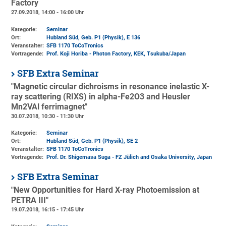
Factory
27.09.2018, 14:00 - 16:00 Uhr
Kategorie:
Seminar
Ort:
Hubland Süd, Geb. P1 (Physik)
, E 136
Veranstalter:
SFB 1170 ToCoTronics
Vortragende:
Prof. Koji Horiba - Photon Factory, KEK, Tsukuba/Japan
SFB Extra Seminar
"Magnetic circular dichroisms in resonance inelastic X-
ray scattering (RIXS) in alpha-Fe2O3 and Heusler
Mn2VAl ferrimagnet"
30.07.2018, 10:30 - 11:30 Uhr
Kategorie:
Seminar
Ort:
Hubland Süd, Geb. P1 (Physik)
, SE 2
Veranstalter:
SFB 1170 ToCoTronics
Vortragende:
Prof. Dr. Shigemasa Suga - FZ Jülich and Osaka University, Japan
SFB Extra Seminar
"New Opportunities for Hard X-ray Photoemission at
PETRA III"
19.07.2018, 16:15 - 17:45 Uhr