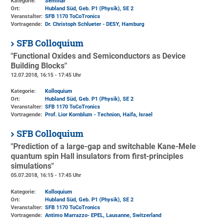
Kategorie:
Seminar
Ort:
Hubland Süd, Geb. P1 (Physik)
, SE 2
Veranstalter:
SFB 1170 ToCoTronics
Vortragende:
Dr. Christoph Schlueter - DESY, Hamburg
SFB Colloquium
"Functional Oxides and Semiconductors as Device
Building Blocks"
12.07.2018, 16:15 - 17:45 Uhr
Kategorie:
Kolloquium
Ort:
Hubland Süd, Geb. P1 (Physik)
, SE 2
Veranstalter:
SFB 1170 ToCoTronics
Vortragende:
Prof. Lior Kornblum - Technion, Haifa, Israel
SFB Colloquium
"Prediction of a large-gap and switchable Kane-Mele
quantum spin Hall insulators from first-principles
simulations"
05.07.2018, 16:15 - 17:45 Uhr
Kategorie:
Kolloquium
Ort:
Hubland Süd, Geb. P1 (Physik)
, SE 2
Veranstalter:
SFB 1170 ToCoTronics
Vortragende:
Antimo Marrazzo- EPEL, Lausanne, Switzerland