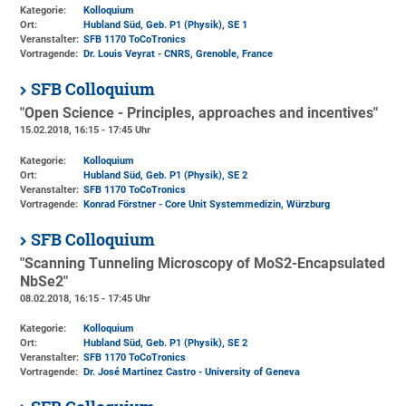
Kategorie:
Kolloquium
Ort:
Hubland Süd, Geb. P1 (Physik)
, SE 1
Veranstalter:
SFB 1170 ToCoTronics
Vortragende:
Dr. Louis Veyrat - CNRS, Grenoble, France
SFB Colloquium
"Open Science - Principles, approaches and incentives"
15.02.2018, 16:15 - 17:45 Uhr
Kategorie:
Kolloquium
Ort:
Hubland Süd, Geb. P1 (Physik)
, SE 2
Veranstalter:
SFB 1170 ToCoTronics
Vortragende:
Konrad Förstner - Core Unit Systemmedizin, Würzburg
SFB Colloquium
"Scanning Tunneling Microscopy of MoS2-Encapsulated
NbSe2"
08.02.2018, 16:15 - 17:45 Uhr
Kategorie:
Kolloquium
Ort:
Hubland Süd, Geb. P1 (Physik)
, SE 2
Veranstalter:
SFB 1170 ToCoTronics
Vortragende:
Dr. José Martinez Castro - University of Geneva