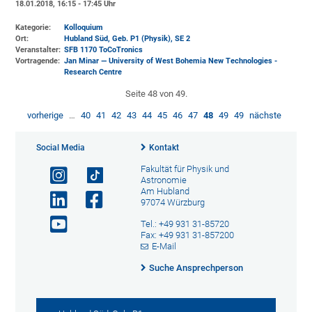
18.01.2018, 16:15 - 17:45 Uhr
Kategorie:
Kolloquium
Ort:
Hubland Süd, Geb. P1 (Physik)
, SE 2
Veranstalter:
SFB 1170 ToCoTronics
Vortragende:
Jan Minar — University of West Bohemia New Technologies -
Research Centre
Seite 48 von 49.
vorherige
…
40
41
42
43
44
45
46
47
48
49
49
nächste
Social Media
Kontakt
Fakultät für Physik und
Astronomie
Am Hubland
97074 Würzburg
Tel.: +49 931 31-85720
Fax: +49 931 31-857200
E-Mail
Suche Ansprechperson