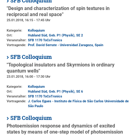
SFB Colloquium
"Design and characterization of spin textures in
reciprocal and real space"
25.01.2018, 16:15 - 17:45 Uhr
Kategorie:
Kolloquium
Ort:
Hubland Süd, Geb. P1 (Physik)
, SE 2
Veranstalter:
SFB 1170 ToCoTronics
Vortragende:
Prof. David Serrate - Universidad Zaragoza, Spain
SFB Colloquium
"Topological insulators and Skyrmions in ordinary
quantum wells"
23.01.2018, 16:00 - 17:30 Uhr
Kategorie:
Kolloquium
Ort:
Hubland Süd, Geb. P1 (Physik)
, SE 6
Veranstalter:
SFB 1170 ToCoTronics
Vortragende:
J. Carlos Egues - Instituto de Física de São Carlos Universidade de
São Paulo
SFB Colloquium
Photoemission response and dynamics of excited
states by means of one-step model of photoemission