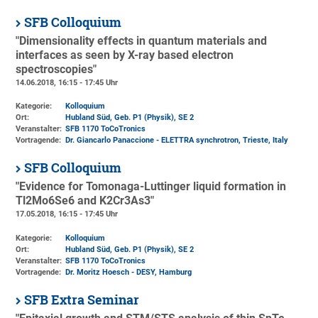
SFB Colloquium
"Dimensionality effects in quantum materials and
interfaces as seen by X-ray based electron
spectroscopies"
14.06.2018, 16:15 - 17:45 Uhr
Kategorie:
Kolloquium
Ort:
Hubland Süd, Geb. P1 (Physik)
, SE 2
Veranstalter:
SFB 1170 ToCoTronics
Vortragende:
Dr. Giancarlo Panaccione - ELETTRA synchrotron, Trieste, Italy
SFB Colloquium
"Evidence for Tomonaga-Luttinger liquid formation in
Tl2Mo6Se6 and K2Cr3As3"
17.05.2018, 16:15 - 17:45 Uhr
Kategorie:
Kolloquium
Ort:
Hubland Süd, Geb. P1 (Physik)
, SE 2
Veranstalter:
SFB 1170 ToCoTronics
Vortragende:
Dr. Moritz Hoesch - DESY, Hamburg
SFB Extra Seminar