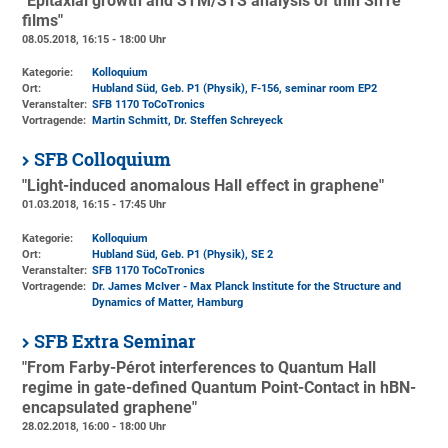
"Epitaxial growth and STM/STS analysis of thin SnTe
films"
08.05.2018, 16:15 - 18:00 Uhr
Kategorie:
Kolloquium
Ort:
Hubland Süd, Geb. P1 (Physik)
, F-156, seminar room EP2
Veranstalter:
SFB 1170 ToCoTronics
Vortragende:
Martin Schmitt, Dr. Steffen Schreyeck
SFB Colloquium
"Light-induced anomalous Hall effect in graphene"
01.03.2018, 16:15 - 17:45 Uhr
Kategorie:
Kolloquium
Ort:
Hubland Süd, Geb. P1 (Physik)
, SE 2
Veranstalter:
SFB 1170 ToCoTronics
Vortragende:
Dr. James McIver - Max Planck Institute for the Structure and
Dynamics of Matter, Hamburg
SFB Extra Seminar
"From Farby-Pérot interferences to Quantum Hall
regime in gate-defined Quantum Point-Contact in hBN-
encapsulated graphene"
28.02.2018, 16:00 - 18:00 Uhr