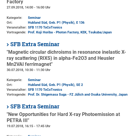
Factory
27.09.2018, 14:00 - 16:00 Uhr
Kategorie:
Seminar
Ort:
Hubland Süd, Geb. P1 (Physik)
, E 136
Veranstalter:
SFB 1170 ToCoTronics
Vortragende:
Prof. Koji Horiba - Photon Factory, KEK, Tsukuba/Japan
SFB Extra Seminar
"Magnetic circular dichroisms in resonance inelastic X-
ray scattering (RIXS) in alpha-Fe2O3 and Heusler
Mn2VAl ferrimagnet"
30.07.2018, 10:30 - 11:30 Uhr
Kategorie:
Seminar
Ort:
Hubland Süd, Geb. P1 (Physik)
, SE 2
Veranstalter:
SFB 1170 ToCoTronics
Vortragende:
Prof. Dr. Shigemasa Suga - FZ Jülich and Osaka University, Japan
SFB Extra Seminar
"New Opportunities for Hard X-ray Photoemission at
PETRA III"
19.07.2018, 16:15 - 17:45 Uhr