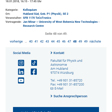
18.01.2018, 16:15 - 17:45 Uhr
Kategorie:
Kolloquium
Ort:
Hubland Süd, Geb. P1 (Physik)
, SE 2
Veranstalter:
SFB 1170 ToCoTronics
Vortragende:
Jan Minar — University of West Bohemia New Technologies -
Research Centre
Seite 48 von 49.
vorherige
…
40
41
42
43
44
45
46
47
48
49
49
nächste
Social Media
Kontakt
Fakultät für Physik und
Astronomie
Am Hubland
97074 Würzburg
Tel.: +49 931 31-85720
Fax: +49 931 31-857200
E-Mail
Suche Ansprechperson