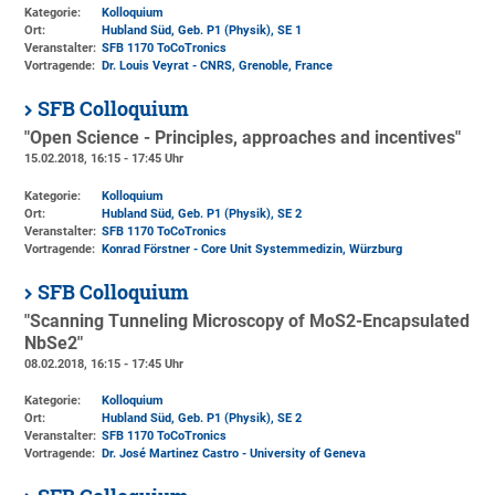
Kategorie:
Kolloquium
Ort:
Hubland Süd, Geb. P1 (Physik)
, SE 1
Veranstalter:
SFB 1170 ToCoTronics
Vortragende:
Dr. Louis Veyrat - CNRS, Grenoble, France
SFB Colloquium
"Open Science - Principles, approaches and incentives"
15.02.2018, 16:15 - 17:45 Uhr
Kategorie:
Kolloquium
Ort:
Hubland Süd, Geb. P1 (Physik)
, SE 2
Veranstalter:
SFB 1170 ToCoTronics
Vortragende:
Konrad Förstner - Core Unit Systemmedizin, Würzburg
SFB Colloquium
"Scanning Tunneling Microscopy of MoS2-Encapsulated
NbSe2"
08.02.2018, 16:15 - 17:45 Uhr
Kategorie:
Kolloquium
Ort:
Hubland Süd, Geb. P1 (Physik)
, SE 2
Veranstalter:
SFB 1170 ToCoTronics
Vortragende:
Dr. José Martinez Castro - University of Geneva