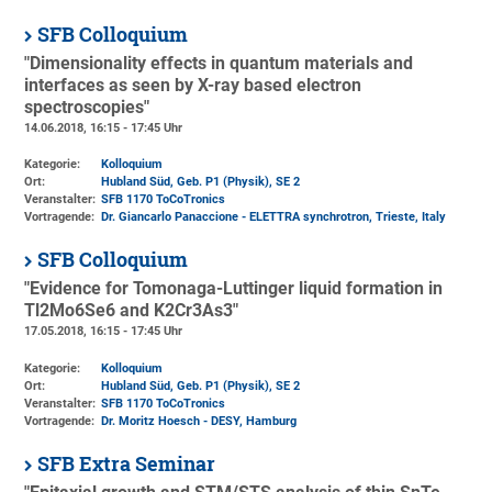
SFB Colloquium
"Dimensionality effects in quantum materials and
interfaces as seen by X-ray based electron
spectroscopies"
14.06.2018, 16:15 - 17:45 Uhr
Kategorie:
Kolloquium
Ort:
Hubland Süd, Geb. P1 (Physik)
, SE 2
Veranstalter:
SFB 1170 ToCoTronics
Vortragende:
Dr. Giancarlo Panaccione - ELETTRA synchrotron, Trieste, Italy
SFB Colloquium
"Evidence for Tomonaga-Luttinger liquid formation in
Tl2Mo6Se6 and K2Cr3As3"
17.05.2018, 16:15 - 17:45 Uhr
Kategorie:
Kolloquium
Ort:
Hubland Süd, Geb. P1 (Physik)
, SE 2
Veranstalter:
SFB 1170 ToCoTronics
Vortragende:
Dr. Moritz Hoesch - DESY, Hamburg
SFB Extra Seminar