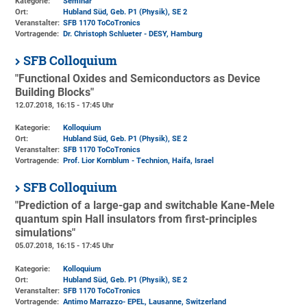
Kategorie:
Seminar
Ort:
Hubland Süd, Geb. P1 (Physik)
, SE 2
Veranstalter:
SFB 1170 ToCoTronics
Vortragende:
Dr. Christoph Schlueter - DESY, Hamburg
SFB Colloquium
"Functional Oxides and Semiconductors as Device
Building Blocks"
12.07.2018, 16:15 - 17:45 Uhr
Kategorie:
Kolloquium
Ort:
Hubland Süd, Geb. P1 (Physik)
, SE 2
Veranstalter:
SFB 1170 ToCoTronics
Vortragende:
Prof. Lior Kornblum - Technion, Haifa, Israel
SFB Colloquium
"Prediction of a large-gap and switchable Kane-Mele
quantum spin Hall insulators from first-principles
simulations"
05.07.2018, 16:15 - 17:45 Uhr
Kategorie:
Kolloquium
Ort:
Hubland Süd, Geb. P1 (Physik)
, SE 2
Veranstalter:
SFB 1170 ToCoTronics
Vortragende:
Antimo Marrazzo- EPEL, Lausanne, Switzerland