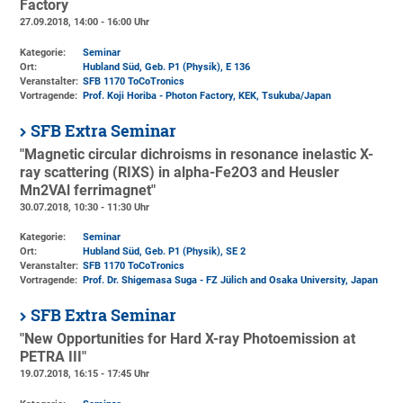
Factory
27.09.2018, 14:00 - 16:00 Uhr
Kategorie:
Seminar
Ort:
Hubland Süd, Geb. P1 (Physik)
, E 136
Veranstalter:
SFB 1170 ToCoTronics
Vortragende:
Prof. Koji Horiba - Photon Factory, KEK, Tsukuba/Japan
SFB Extra Seminar
"Magnetic circular dichroisms in resonance inelastic X-
ray scattering (RIXS) in alpha-Fe2O3 and Heusler
Mn2VAl ferrimagnet"
30.07.2018, 10:30 - 11:30 Uhr
Kategorie:
Seminar
Ort:
Hubland Süd, Geb. P1 (Physik)
, SE 2
Veranstalter:
SFB 1170 ToCoTronics
Vortragende:
Prof. Dr. Shigemasa Suga - FZ Jülich and Osaka University, Japan
SFB Extra Seminar
"New Opportunities for Hard X-ray Photoemission at
PETRA III"
19.07.2018, 16:15 - 17:45 Uhr