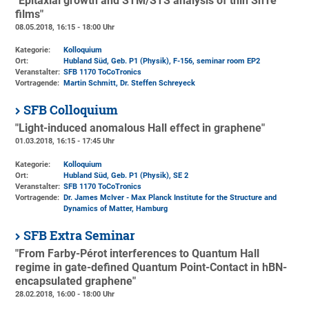
"Epitaxial growth and STM/STS analysis of thin SnTe
films"
08.05.2018, 16:15 - 18:00 Uhr
Kategorie:
Kolloquium
Ort:
Hubland Süd, Geb. P1 (Physik)
, F-156, seminar room EP2
Veranstalter:
SFB 1170 ToCoTronics
Vortragende:
Martin Schmitt, Dr. Steffen Schreyeck
SFB Colloquium
"Light-induced anomalous Hall effect in graphene"
01.03.2018, 16:15 - 17:45 Uhr
Kategorie:
Kolloquium
Ort:
Hubland Süd, Geb. P1 (Physik)
, SE 2
Veranstalter:
SFB 1170 ToCoTronics
Vortragende:
Dr. James McIver - Max Planck Institute for the Structure and
Dynamics of Matter, Hamburg
SFB Extra Seminar
"From Farby-Pérot interferences to Quantum Hall
regime in gate-defined Quantum Point-Contact in hBN-
encapsulated graphene"
28.02.2018, 16:00 - 18:00 Uhr