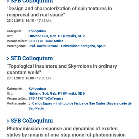
SFB Colloquium
"Design and characterization of spin textures in
reciprocal and real space"
25.01.2018, 16:15 - 17:45 Uhr
Kategorie:
Kolloquium
Ort:
Hubland Süd, Geb. P1 (Physik)
, SE 2
Veranstalter:
SFB 1170 ToCoTronics
Vortragende:
Prof. David Serrate - Universidad Zaragoza, Spain
SFB Colloquium
"Topological insulators and Skyrmions in ordinary
quantum wells"
23.01.2018, 16:00 - 17:30 Uhr
Kategorie:
Kolloquium
Ort:
Hubland Süd, Geb. P1 (Physik)
, SE 6
Veranstalter:
SFB 1170 ToCoTronics
Vortragende:
J. Carlos Egues - Instituto de Física de São Carlos Universidade de
São Paulo
SFB Colloquium
Photoemission response and dynamics of excited
states by means of one-step model of photoemission