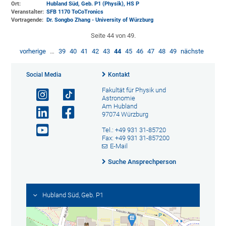
Ort:
Hubland Süd, Geb. P1 (Physik)
, HS P
Veranstalter:
SFB 1170 ToCoTronics
Vortragende:
Dr. Songbo Zhang - University of Würzburg
Seite 44 von 49.
vorherige
…
39
40
41
42
43
44
45
46
47
48
49
nächste
Social Media
Kontakt
Fakultät für Physik und
Astronomie
Am Hubland
97074 Würzburg
Tel.: +49 931 31-85720
Fax: +49 931 31-857200
E-Mail
Suche Ansprechperson
Hubland Süd, Geb. P1