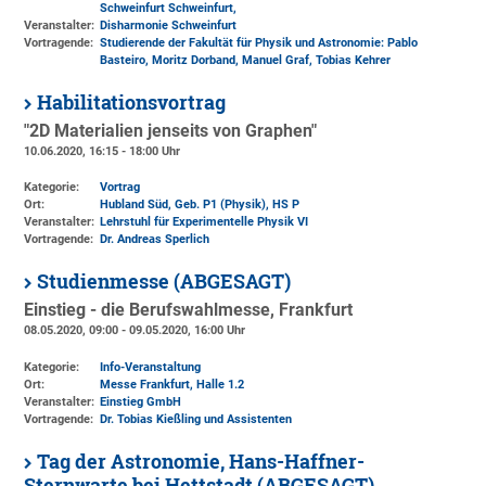
Schweinfurt Schweinfurt,
Veranstalter:
Disharmonie Schweinfurt
Vortragende:
Studierende der Fakultät für Physik und Astronomie: Pablo
Basteiro, Moritz Dorband, Manuel Graf, Tobias Kehrer
Habilitationsvortrag
"2D Materialien jenseits von Graphen"
10.06.2020, 16:15 - 18:00 Uhr
Kategorie:
Vortrag
Ort:
Hubland Süd, Geb. P1 (Physik)
, HS P
Veranstalter:
Lehrstuhl für Experimentelle Physik VI
Vortragende:
Dr. Andreas Sperlich
Studienmesse (ABGESAGT)
Einstieg - die Berufswahlmesse, Frankfurt
08.05.2020, 09:00 - 09.05.2020, 16:00 Uhr
Kategorie:
Info-Veranstaltung
Ort:
Messe Frankfurt, Halle 1.2
Veranstalter:
Einstieg GmbH
Vortragende:
Dr. Tobias Kießling und Assistenten
Tag der Astronomie, Hans-Haffner-
Sternwarte bei Hettstadt (ABGESAGT)