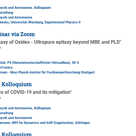
Physik und Astronomie, Kolloquium
nstaltung
Physik und Astronomie
besko, Universität Würzburg, Experimental Physics II
inar via Zoom
taxy of Oxides - Ultrapure epitaxy beyond MBE and PLD"
r
Geb. P4 (Naturwissenschaftlicher Hörsaalbau)
, SE 4
oTronics
Braun - Max-Planck-Institut für Festkoerperforschung Stuttgart
s Kolloquium
 of COVID-19 and its mitigation"
r
Physik und Astronomie, Kolloquium
nstaltung
Physik und Astronomie
esemann, MPI for Dynamics and Self-Organization, Göttingen
s Kolloquium