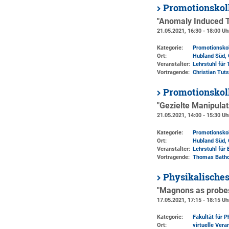
Promotionskol
"Anomaly Induced T
21.05.2021, 16:30 - 18:00 Uh
Kategorie:
Promotionsko
Ort:
Hubland Süd, 
Veranstalter:
Lehrstuhl für
Vortragende:
Christian Tut
Promotionskol
"Gezielte Manipulat
21.05.2021, 14:00 - 15:30 Uh
Kategorie:
Promotionsko
Ort:
Hubland Süd, 
Veranstalter:
Lehrstuhl für 
Vortragende:
Thomas Bath
Physikalische
"Magnons as probes 
17.05.2021, 17:15 - 18:15 Uh
Kategorie:
Fakultät für 
Ort:
virtuelle Vera