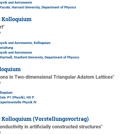
Physik und Astronomie
r Yacobi, Harvard University, Department of Physics
s Kolloquium
rt"
r
Physik und Astronomie, Kolloquium
nstaltung
Physik und Astronomie
 Hartnoll, Stanford University, Department of Physics
loquium
tions in Two-dimensional Triangular Adatom Lattices"
r
lloquium
Geb. P1 (Physik)
, HS P
Experimentelle Physik IV
 Kolloquium (Vorstellungsvortrag)
nductivity in artificially constructed structures"
r