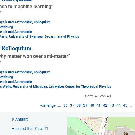
oach to machine learning"
r
Physik und Astronomie, Kolloquium
nstaltung
Physik und Astronomie
t Aarts, University of Swansea, Department of Physics
s Kolloquium
why matter won over anti-matter"
r
Physik und Astronomie, Kolloquium
nstaltung
Physik und Astronomie
s Wells, University of Michigan, Leinweber Center for Theoretical Physics
Seite 41 von 49.
vorherige
…
36
37
38
39
40
41
42
43
44
45
…
Anfahrt
Hubland Süd, Geb. P1