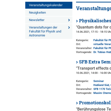
Veranstaltungskalender
Veranstaltung
Neuigkeiten
Physikalisches
Newsletter
"Quantum dots for 
Veranstaltungen der
Fakultät für Physik und
14.06.2021, 17:15 - 18:15 Uh
Astronomie
Kategorie:
Fakultät für 
Ort:
virtuelle Vera
Veranstalter:
Fakultät für 
Vortragende:
Dr. Tobias Hu
SFB Extra Sem
"Transport effects 
10.06.2021, 14:00 - 16:00 Uh
Kategorie:
Seminar
Ort:
Hubland Süd, 
Veranstalter:
SFB 1170 ToC
Vortragende:
Maxim Chernod
Promotionskol
"Berührungslose T