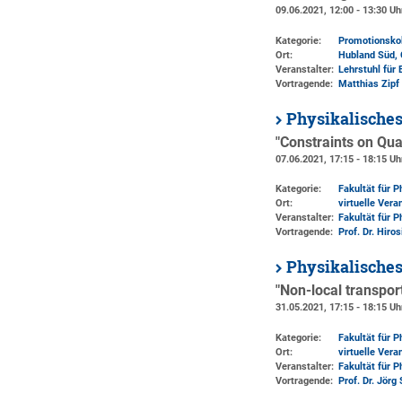
09.06.2021, 12:00 - 13:30 Uh
Kategorie:
Promotionsko
Ort:
Hubland Süd, 
Veranstalter:
Lehrstuhl für 
Vortragende:
Matthias Zipf
Physikalische
"Constraints on Qu
07.06.2021, 17:15 - 18:15 Uh
Kategorie:
Fakultät für 
Ort:
virtuelle Vera
Veranstalter:
Fakultät für 
Vortragende:
Prof. Dr. Hiro
Physikalische
"Non-local transpor
31.05.2021, 17:15 - 18:15 Uh
Kategorie:
Fakultät für 
Ort:
virtuelle Vera
Veranstalter:
Fakultät für 
Vortragende:
Prof. Dr. Jörg