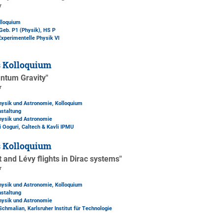
r
lloquium
Geb. P1 (Physik)
, HS P
Experimentelle Physik VI
s Kolloquium
antum Gravity"
r
Physik und Astronomie, Kolloquium
nstaltung
Physik und Astronomie
si Ooguri, Caltech & Kavli IPMU
s Kolloquium
t and Lévy flights in Dirac systems"
r
Physik und Astronomie, Kolloquium
nstaltung
Physik und Astronomie
 Schmalian, Karlsruher Institut für Technologie