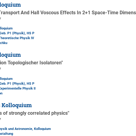
loquium
ransport And Hall Voscous Effects In 2+1 Space-Time Dimens
r
lloquium
Geb. P1 (Physik)
, HS P
 Theoretische Physik IV
schku
loquium
ion Topologischer Isolatoren"
r
lloquium
Geb. P1 (Physik)
, HS P
Experimentelle Physik II
on
s Kolloquium
of strongly correlated physics"
r
Physik und Astronomie, Kolloquium
nstaltung