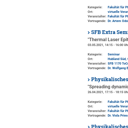
Kategorie:
Fakultät für 
Ort:
virtuelle Vera
Veranstalter:
Fakultät für 
Vortragende:
Dr. Artem Odo
SFB Extra Sem
"Thermal Laser Epi
03.05.2021, 14:15 - 16:00 Uh
Kategorie:
Seminar
Ort:
Hubland Süd, 
Veranstalter:
SFB 1170 ToC
Vortragende:
Dr. Wolfgang 
Physikalische
"Spreading dynamics
26.04.2021, 17:15 - 18:15 Uh
Kategorie:
Fakultät für 
Ort:
virtuelle Vera
Veranstalter:
Fakultät für 
Vortragende:
Dr. Viola Pri
Physikalische