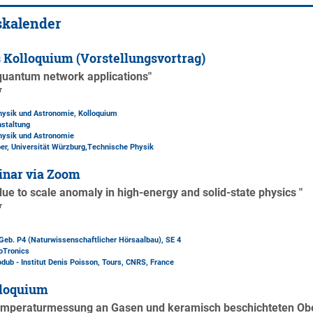
skalender
 Kolloquium (Vorstellungsvortrag)
quantum network applications"
r
Physik und Astronomie, Kolloquium
nstaltung
Physik und Astronomie
ber, Universität Würzburg,Technische Physik
inar via Zoom
due to scale anomaly in high-energy and solid-state physics "
r
Geb. P4 (Naturwissenschaftlicher Hörsaalbau)
, SE 4
oTronics
ub - Institut Denis Poisson, Tours, CNRS, France
loquium
emperaturmessung an Gasen und keramisch beschichteten Obe