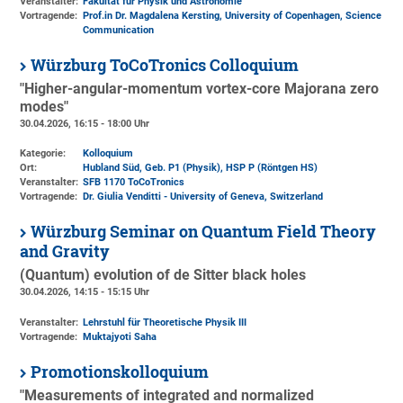
Veranstalter:
Fakultät für Physik und Astronomie
Vortragende:
Prof.in Dr. Magdalena Kersting, University of Copenhagen, Science
Communication
Würzburg ToCoTronics Colloquium
"Higher-angular-momentum vortex-core Majorana zero
modes"
30.04.2026, 16:15 - 18:00 Uhr
Kategorie:
Kolloquium
Ort:
Hubland Süd, Geb. P1 (Physik)
, HSP P (Röntgen HS)
Veranstalter:
SFB 1170 ToCoTronics
Vortragende:
Dr. Giulia Venditti - University of Geneva, Switzerland
Würzburg Seminar on Quantum Field Theory
and Gravity
(Quantum) evolution of de Sitter black holes
30.04.2026, 14:15 - 15:15 Uhr
Veranstalter:
Lehrstuhl für Theoretische Physik III
Vortragende:
Muktajyoti Saha
Promotionskolloquium
"Measurements of integrated and normalized