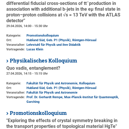
differential fiducial cross-sections of tt¯production in
association with additional b-jets in the eµ final state in
proton–proton collisions at √s = 13 TeV with the ATLAS
detector"
29.04.2026, 14:00 - 15:30 Uhr
Kategorie:
Promotionskolloquium
Ort:
Hubland Süd, Geb. P1 (Physik)
, Röntgen-Hörsaal
Veranstalter:
Lehrstuhl für Physik und ihre Didaktik
Vortragende:
Lucas Klein
Physikalisches Kolloquium
Quo vadis, entanglement?
27.04.2026, 14:15 - 15:15 Uhr
Kategorie:
Fakultät für Physik und Astronomie, Kolloquium
Ort:
Hubland Süd, Geb. P1 (Physik)
, Röntgen-Hörsaal
Veranstalter:
Fakultät für Physik und Astronomie
Vortragende:
Prof. Dr. Gerhardt Rempe, Max-Planck-Institut für Quantenoptik,
Garching
Promotionskolloquium
"Exploring the effects of crystal symmetry breaking in
the transport properties of topological material HgTe"