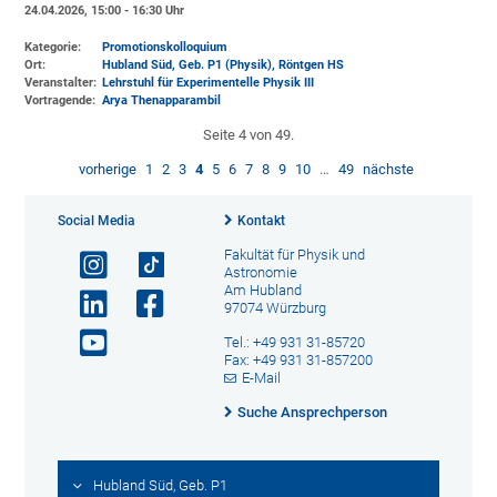
24.04.2026, 15:00 - 16:30 Uhr
Kategorie:
Promotionskolloquium
Ort:
Hubland Süd, Geb. P1 (Physik)
, Röntgen HS
Veranstalter:
Lehrstuhl für Experimentelle Physik III
Vortragende:
Arya Thenapparambil
Seite 4 von 49.
vorherige
1
2
3
4
5
6
7
8
9
10
…
49
nächste
Social Media
Kontakt
Fakultät für Physik und
Astronomie
Am Hubland
97074 Würzburg
Tel.: +49 931 31-85720
Fax: +49 931 31-857200
E-Mail
Suche Ansprechperson
Hubland Süd, Geb. P1