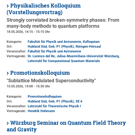
Physikalisches Kolloquium
(Vorstellungsvortrag)
Strongly correlated broken-symmetry phases: From
many-body methods to quantum platforms
18.05.2026, 14:15 - 15:15 Uhr
Kategorie:
Fakultät für Physik und Astronomie, Kolloquium
Ort:
Hubland Süd, Geb. P1 (Physik)
, Röntgen-Hörsaal
Veranstalter:
Fakultät für Physik und Astronomie
Vortragende:
Dr. Lorenzo del Re, Julius-Maximilians-Universität Würzburg,
Lehrstuhl für Computational Quantum Materials
Promotionskolloquium
"Sublattice Modulated Superconductivity"
15.05.2026, 14:00 - 15:30 Uhr
Kategorie:
Promotionskolloquium
Ort:
Hubland Süd, Geb. P1 (Physik)
, SE 6
Veranstalter:
Lehrstuhl für Theoretische Physik I
Vortragende:
Hendrik Hohmann
Würzburg Seminar on Quantum Field Theory
and Gravity