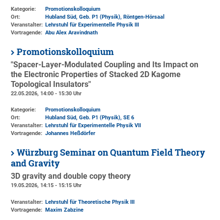
Kategorie:
Promotionskolloquium
Ort:
Hubland Süd, Geb. P1 (Physik)
, Röntgen-Hörsaal
Veranstalter:
Lehrstuhl für Experimentelle Physik III
Vortragende:
Abu Alex Aravindnath
Promotionskolloquium
"Spacer-Layer-Modulated Coupling and Its Impact on
the Electronic Properties of Stacked 2D Kagome
Topological Insulators"
22.05.2026, 14:00 - 15:30 Uhr
Kategorie:
Promotionskolloquium
Ort:
Hubland Süd, Geb. P1 (Physik)
, SE 6
Veranstalter:
Lehrstuhl für Experimentelle Physik VII
Vortragende:
Johannes Heßdörfer
Würzburg Seminar on Quantum Field Theory
and Gravity
3D gravity and double copy theory
19.05.2026, 14:15 - 15:15 Uhr
Veranstalter:
Lehrstuhl für Theoretische Physik III
Vortragende:
Maxim Zabzine