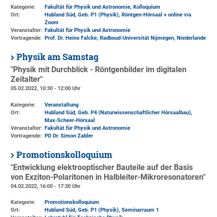
Kategorie:
Fakultät für Physik und Astronomie, Kolloquium
Ort:
Hubland Süd, Geb. P1 (Physik)
, Röntgen-Hörsaal + online via
Zoom
Veranstalter:
Fakultät für Physik und Astronomie
Vortragende:
Prof. Dr. Heino Falcke, Radboud-Universität Nijmegen, Niederlande
Physik am Samstag
"Physik mit Durchblick - Röntgenbilder im digitalen
Zeitalter"
05.02.2022, 10:30 - 12:00 Uhr
Kategorie:
Veranstaltung
Ort:
Hubland Süd, Geb. P4 (Naturwissenschaftlicher Hörsaalbau)
,
Max-Scheer-Hörsaal
Veranstalter:
Fakultät für Physik und Astronomie
Vortragende:
PD Dr. Simon Zabler
Promotionskolloquium
"Entwicklung elektrooptischer Bauteile auf der Basis
von Exziton-Polaritonen in Halbleiter-Mikroresonatoren"
04.02.2022, 16:00 - 17:30 Uhr
Kategorie:
Promotionskolloquium
Ort:
Hubland Süd, Geb. P1 (Physik)
, Seminarraum 1