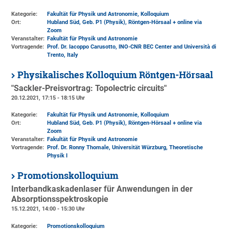
Kategorie:
Fakultät für Physik und Astronomie, Kolloquium
Ort:
Hubland Süd, Geb. P1 (Physik)
, Röntgen-Hörsaal + online via
Zoom
Veranstalter:
Fakultät für Physik und Astronomie
Vortragende:
Prof. Dr. Iacoppo Carusotto, INO-CNR BEC Center and Università di
Trento, Italy
Physikalisches Kolloquium Röntgen-Hörsaal
"Sackler-Preisvortrag: Topolectric circuits"
20.12.2021, 17:15 - 18:15 Uhr
Kategorie:
Fakultät für Physik und Astronomie, Kolloquium
Ort:
Hubland Süd, Geb. P1 (Physik)
, Röntgen-Hörsaal + online via
Zoom
Veranstalter:
Fakultät für Physik und Astronomie
Vortragende:
Prof. Dr. Ronny Thomale, Universität Würzburg, Theoretische
Physik I
Promotionskolloquium
Interbandkaskadenlaser für Anwendungen in der
Absorptionsspektroskopie
15.12.2021, 14:00 - 15:30 Uhr
Kategorie:
Promotionskolloquium