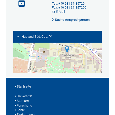
Tel.: +49 931 31-85720
Fax: +49 931 31-857200
E-Mail
Suche Ansprechperson
Hubland Süd, Geb. P1
Startseite
Universität
Studium
Forschung
Lehre
Einrichtungen