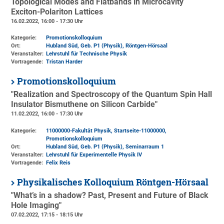
Topological Modes and Flatbands in Microcavity
Exciton-Polariton Lattices
16.02.2022, 16:00 - 17:30 Uhr
Kategorie:
Promotionskolloquium
Ort:
Hubland Süd, Geb. P1 (Physik)
, Röntgen-Hörsaal
Veranstalter:
Lehrstuhl für Technische Physik
Vortragende:
Tristan Harder
Promotionskolloquium
"Realization and Spectroscopy of the Quantum Spin Hall
Insulator Bismuthene on Silicon Carbide"
11.02.2022, 16:00 - 17:30 Uhr
Kategorie:
11000000-Fakultät Physik, Startseite-11000000,
Promotionskolloquium
Ort:
Hubland Süd, Geb. P1 (Physik)
, Seminarraum 1
Veranstalter:
Lehrstuhl für Experimentelle Physik IV
Vortragende:
Felix Reis
Physikalisches Kolloquium Röntgen-Hörsaal
"What’s in a shadow? Past, Present and Future of Black
Hole Imaging"
07.02.2022, 17:15 - 18:15 Uhr