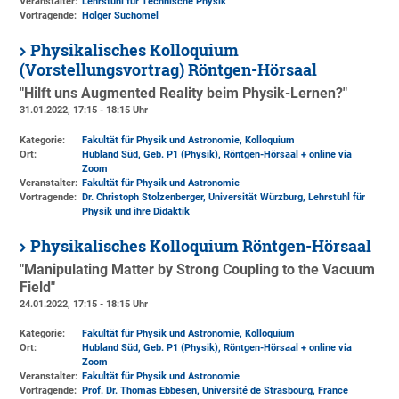
Veranstalter:
Lehrstuhl für Technische Physik
Vortragende:
Holger Suchomel
Physikalisches Kolloquium
(Vorstellungsvortrag) Röntgen-Hörsaal
"Hilft uns Augmented Reality beim Physik-Lernen?"
31.01.2022, 17:15 - 18:15 Uhr
Kategorie:
Fakultät für Physik und Astronomie, Kolloquium
Ort:
Hubland Süd, Geb. P1 (Physik)
, Röntgen-Hörsaal + online via
Zoom
Veranstalter:
Fakultät für Physik und Astronomie
Vortragende:
Dr. Christoph Stolzenberger, Universität Würzburg, Lehrstuhl für
Physik und ihre Didaktik
Physikalisches Kolloquium Röntgen-Hörsaal
"Manipulating Matter by Strong Coupling to the Vacuum
Field"
24.01.2022, 17:15 - 18:15 Uhr
Kategorie:
Fakultät für Physik und Astronomie, Kolloquium
Ort:
Hubland Süd, Geb. P1 (Physik)
, Röntgen-Hörsaal + online via
Zoom
Veranstalter:
Fakultät für Physik und Astronomie
Vortragende:
Prof. Dr. Thomas Ebbesen, Université de Strasbourg, France