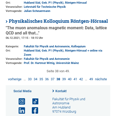
Ort:
Hubland Süd, Geb. P1 (Physik)
, Röntgen-Hörsaal
Veranstalter:
Lehrstuhl für Technische Physik
Vortragende:
Julian Scheuermann
Physikalisches Kolloquium Röntgen-Hörsaal
"The muon anomalous magnetic moment: Data, lattice
QCD and all that…"
06.12.2021, 17:15 - 18:15 Uhr
Kategorie:
Fakultät für Physik und Astronomie, Kolloquium
Ort:
Hubland Süd, Geb. P1 (Physik)
, Röntgen-Hörsaal + online via
Zoom
Veranstalter:
Fakultät für Physik und Astronomie
Vortragende:
Prof. Dr. Hartmut Wittig, Universität Mainz
Seite 38 von 49.
vorherige
…
33
34
35
36
37
38
39
40
41
42
…
49
nächste
Social Media
Kontakt
Fakultät für Physik und
Astronomie
Am Hubland
97074 Würzburg