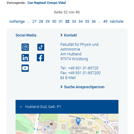
Vortragende:
Can Raphael Crespo Vidal
Seite 32 von 49.
vorherige
…
27
28
29
30
31
32
33
34
35
36
…
49
nächste
Social Media
Kontakt
Fakultät für Physik und
Astronomie
Am Hubland
97074 Würzburg
Tel.: +49 931 31-85720
Fax: +49 931 31-857200
E-Mail
Suche Ansprechperson
Hubland Süd, Geb. P1