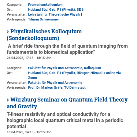
Kategorie:
Promotionskolloquium
Ort:
Hubland Süd, Geb. P1 (Physik)
, SE 6
Veranstalter:
Lehrstuhl für Theoretische Physik I
Vortragende:
Tilman Schwemmer
Physikalisches Kolloquium
(Sonderkolloquium)
"A brief ride through the field of quantum imaging from
fundamentals to biomedical application"
24.04.2023, 17:15 - 18:15 Uhr
Kategorie:
Fakultät für Physik und Astronomie, Kolloquium
Ort:
Hubland Süd, Geb. P1 (Physik)
, Röntgen-Hörsaal + online via
Zoom
Veranstalter:
Fakultät für Physik und Astronomie
Vortragende:
Prof. Dr. Markus Gräfe, TU Darmstadt
Würzburg Seminar on Quantum Field Theory
and Gravity
T-linear resistivity and optical conductivity for a
holographic local quantum critical metal in a periodic
potential
18.04.2023, 14:15 - 15:15 Uhr