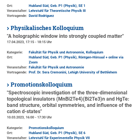
Ort:
Hubland Süd, Geb. P1 (Physik)
, SE 1
Veranstalter:
Lehrstuhl für Theoretische Physik III
Vortragende:
David Rodriguez
Physikalisches Kolloquium
"A holographic window into strongly coupled matter"
17.04.2023, 17:15 - 18:15 Uhr
Kategorie:
Fakultät für Physik und Astronomie, Kolloquium
Ort:
Hubland Süd, Geb. P1 (Physik)
, Röntgen-Hörsaal + online via
Zoom
Veranstalter:
Fakultät für Physik und Astronomie
Vortragende:
Prof. Dr. Sera Cremonini, Lehigh University of Bethlehem
Promotionskolloquium
"Spectroscopic investigation of the three-dimensional
topological insulators (MnBi2Te4)(Bi2Te3)n and HgTe:
band structure, orbital symmetries, and influence of the
cation d-states"
10.03.2023, 16:00 - 17:30 Uhr
Kategorie:
Promotionskolloquium
Ort:
Hubland Süd, Geb. P1 (Physik)
, SE 6
Veranstalter:
Lehrstuhl für Experimentelle Physik VII