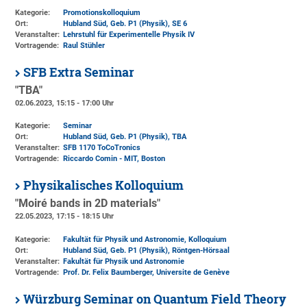
Kategorie:
Promotionskolloquium
Ort:
Hubland Süd, Geb. P1 (Physik)
, SE 6
Veranstalter:
Lehrstuhl für Experimentelle Physik IV
Vortragende:
Raul Stühler
SFB Extra Seminar
"TBA"
02.06.2023, 15:15 - 17:00 Uhr
Kategorie:
Seminar
Ort:
Hubland Süd, Geb. P1 (Physik)
, TBA
Veranstalter:
SFB 1170 ToCoTronics
Vortragende:
Riccardo Comin - MIT, Boston
Physikalisches Kolloquium
"Moiré bands in 2D materials"
22.05.2023, 17:15 - 18:15 Uhr
Kategorie:
Fakultät für Physik und Astronomie, Kolloquium
Ort:
Hubland Süd, Geb. P1 (Physik)
, Röntgen-Hörsaal
Veranstalter:
Fakultät für Physik und Astronomie
Vortragende:
Prof. Dr. Felix Baumberger, Universite de Genève
Würzburg Seminar on Quantum Field Theory