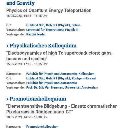
and Gravity
Physics of Quantum Energy Teleportation
16.05.2023, 14:15 - 16:15 Uhr
Ort:
Hubland Süd, Geb. P1 (Physik)
, online
Veranstalter:
Lehrstuhl für Theoretische Physik III
Vortragende:
Kazuki Ikeda
Physikalisches Kolloquium
"Electrodynamics of high Tc superconductors: gaps,
bosons and scaling"
15.05.2023, 17:15 - 18:15 Uhr
Kategorie:
Fakultät für Physik und Astronomie, Kolloquium
Ort:
Hubland Süd, Geb. P1 (Physik)
, Röntgen-Hörsaal
Veranstalter:
Fakultät für Physik und Astronomie
Vortragende:
Prof. Dr. Erik Van Heumen, Universität Amsterdam
Promotionskolloquium
"Elementsensitive Bildgebung - Einsatz chromatischer
Pixelarrays in Röntgen nano-CT"
10.05.2023, 14:00 - 15:30 Uhr
Kategorie:
Promotionskolloquium