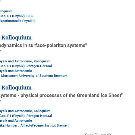
r
lloquium
Geb. P1 (Physik)
, SE 6
Experimentelle Physik II
h
s Kolloquium
odynamics in surface-polariton systems"
r
Physik und Astronomie, Kolloquium
Geb. P1 (Physik)
, Röntgen-Hörsaal
Physik und Astronomie
er Mortensen, University of Southern Denmark
s Kolloquium
ystems - physical processes of the Greenland Ice Sheet"
r
Physik und Astronomie, Kolloquium
Geb. P1 (Physik)
, Röntgen-Hörsaal
Physik und Astronomie
elika Humbert, Alfred-Wegener Institut Bremen
Seite 31 von 49.