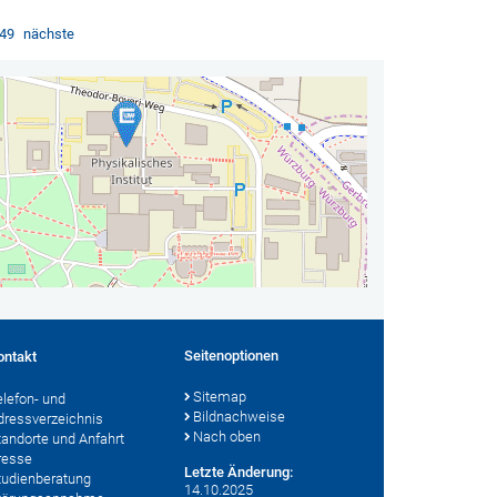
49
nächste
Seitenoptionen
ontakt
Sitemap
elefon- und
Bildnachweise
dressverzeichnis
Nach oben
tandorte und Anfahrt
resse
Letzte Änderung:
tudienberatung
14.10.2025