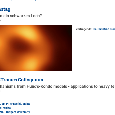
mstag
an ein schwarzes Loch?
r
Vortragende:
Dr. Christian F
Tronics Colloquium
echanisms from Hund's-Kondo models - applications to heavy f
r
Geb. P1 (Physik)
, online
oTronics
a - Rutgers University