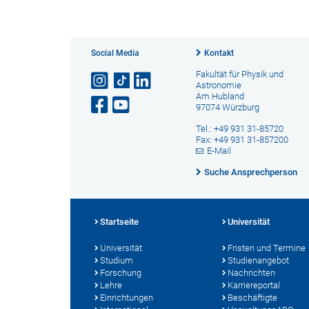
Social Media
Kontakt
Fakultät für Physik und
Astronomie
Am Hubland
97074 Würzburg
Tel.: +49 931 31-85720
Fax: +49 931 31-857200
E-Mail
Suche Ansprechperson
Startseite
Universität
Universität
Fristen und Termine
Studium
Studienangebot
Forschung
Nachrichten
Lehre
Karriereportal
Einrichtungen
Beschäftigte