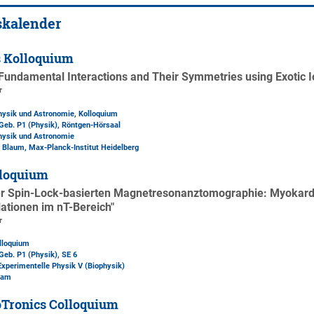
skalender
s Kolloquium
 Fundamental Interactions and Their Symmetries using Exotic I
r
Physik und Astronomie, Kolloquium
Geb. P1 (Physik)
, Röntgen-Hörsaal
Physik und Astronomie
us Blaum, Max-Planck-Institut Heidelberg
loquium
r Spin-Lock-basierten Magnetresonanztomographie: Myokardia
lationen im nT-Bereich"
r
lloquium
Geb. P1 (Physik)
, SE 6
 Experimentelle Physik V (Biophysik)
ram
Tronics Colloquium