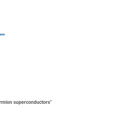
romm
ermion superconductors"