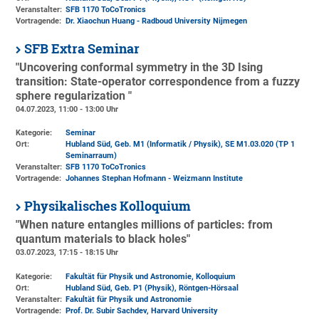
Veranstalter:
SFB 1170 ToCoTronics
Vortragende:
Dr. Xiaochun Huang - Radboud University Nijmegen
SFB Extra Seminar
"Uncovering conformal symmetry in the 3D Ising
transition: State-operator correspondence from a fuzzy
sphere regularization "
04.07.2023, 11:00 - 13:00 Uhr
Kategorie:
Seminar
Ort:
Hubland Süd, Geb. M1 (Informatik / Physik)
, SE M1.03.020 (TP 1
Seminarraum)
Veranstalter:
SFB 1170 ToCoTronics
Vortragende:
Johannes Stephan Hofmann - Weizmann Institute
Physikalisches Kolloquium
"When nature entangles millions of particles: from
quantum materials to black holes"
03.07.2023, 17:15 - 18:15 Uhr
Kategorie:
Fakultät für Physik und Astronomie, Kolloquium
Ort:
Hubland Süd, Geb. P1 (Physik)
, Röntgen-Hörsaal
Veranstalter:
Fakultät für Physik und Astronomie
Vortragende:
Prof. Dr. Subir Sachdev, Harvard University