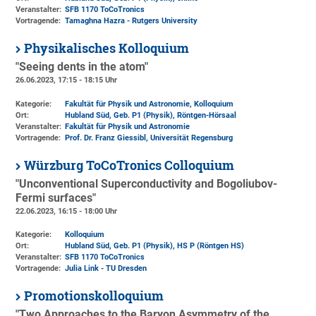
Veranstalter:
SFB 1170 ToCoTronics
Vortragende:
Tamaghna Hazra - Rutgers University
Physikalisches Kolloquium
"Seeing dents in the atom"
26.06.2023, 17:15 - 18:15 Uhr
Kategorie:
Fakultät für Physik und Astronomie, Kolloquium
Ort:
Hubland Süd, Geb. P1 (Physik)
, Röntgen-Hörsaal
Veranstalter:
Fakultät für Physik und Astronomie
Vortragende:
Prof. Dr. Franz Giessibl, Universität Regensburg
Würzburg ToCoTronics Colloquium
"Unconventional Superconductivity and Bogoliubov-
Fermi surfaces"
22.06.2023, 16:15 - 18:00 Uhr
Kategorie:
Kolloquium
Ort:
Hubland Süd, Geb. P1 (Physik)
, HS P (Röntgen HS)
Veranstalter:
SFB 1170 ToCoTronics
Vortragende:
Julia Link - TU Dresden
Promotionskolloquium
"Two Approaches to the Baryon Asymmetry of the