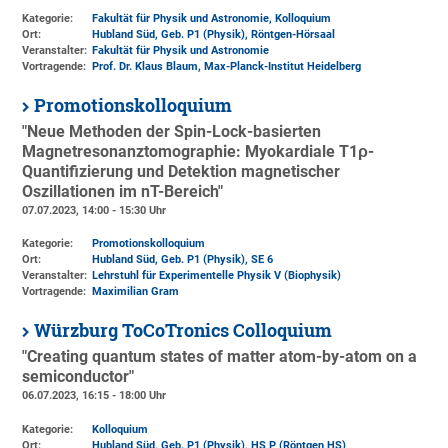
Kategorie:
Fakultät für Physik und Astronomie, Kolloquium
Ort:
Hubland Süd, Geb. P1 (Physik)
, Röntgen-Hörsaal
Veranstalter:
Fakultät für Physik und Astronomie
Vortragende:
Prof. Dr. Klaus Blaum, Max-Planck-Institut Heidelberg
Promotionskolloquium
"Neue Methoden der Spin-Lock-basierten
Magnetresonanztomographie: Myokardiale T1ρ-
Quantifizierung und Detektion magnetischer
Oszillationen im nT-Bereich"
07.07.2023, 14:00 - 15:30 Uhr
Kategorie:
Promotionskolloquium
Ort:
Hubland Süd, Geb. P1 (Physik)
, SE 6
Veranstalter:
Lehrstuhl für Experimentelle Physik V (Biophysik)
Vortragende:
Maximilian Gram
Würzburg ToCoTronics Colloquium
"Creating quantum states of matter atom-by-atom on a
semiconductor"
06.07.2023, 16:15 - 18:00 Uhr
Kategorie:
Kolloquium
Ort:
Hubland Süd, Geb. P1 (Physik)
, HS P (Röntgen HS)