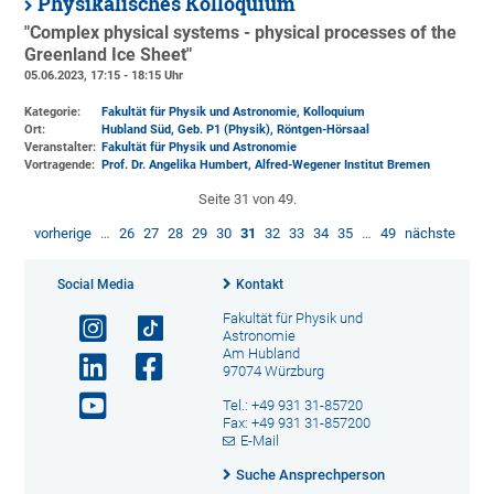
Physikalisches Kolloquium
"Complex physical systems - physical processes of the
Greenland Ice Sheet"
05.06.2023, 17:15 - 18:15 Uhr
Kategorie:
Fakultät für Physik und Astronomie, Kolloquium
Ort:
Hubland Süd, Geb. P1 (Physik)
, Röntgen-Hörsaal
Veranstalter:
Fakultät für Physik und Astronomie
Vortragende:
Prof. Dr. Angelika Humbert, Alfred-Wegener Institut Bremen
Seite 31 von 49.
vorherige
…
26
27
28
29
30
31
32
33
34
35
…
49
nächste
Social Media
Kontakt
Fakultät für Physik und
Astronomie
Am Hubland
97074 Würzburg
Tel.: +49 931 31-85720
Fax: +49 931 31-857200
E-Mail
Suche Ansprechperson