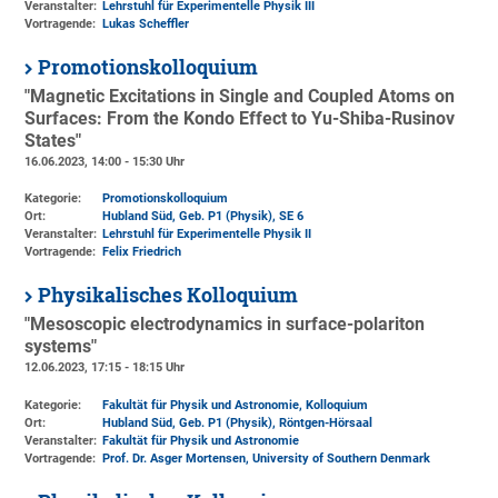
Veranstalter:
Lehrstuhl für Experimentelle Physik III
Vortragende:
Lukas Scheffler
Promotionskolloquium
"Magnetic Excitations in Single and Coupled Atoms on
Surfaces: From the Kondo Effect to Yu-Shiba-Rusinov
States"
16.06.2023, 14:00 - 15:30 Uhr
Kategorie:
Promotionskolloquium
Ort:
Hubland Süd, Geb. P1 (Physik)
, SE 6
Veranstalter:
Lehrstuhl für Experimentelle Physik II
Vortragende:
Felix Friedrich
Physikalisches Kolloquium
"Mesoscopic electrodynamics in surface-polariton
systems"
12.06.2023, 17:15 - 18:15 Uhr
Kategorie:
Fakultät für Physik und Astronomie, Kolloquium
Ort:
Hubland Süd, Geb. P1 (Physik)
, Röntgen-Hörsaal
Veranstalter:
Fakultät für Physik und Astronomie
Vortragende:
Prof. Dr. Asger Mortensen, University of Southern Denmark