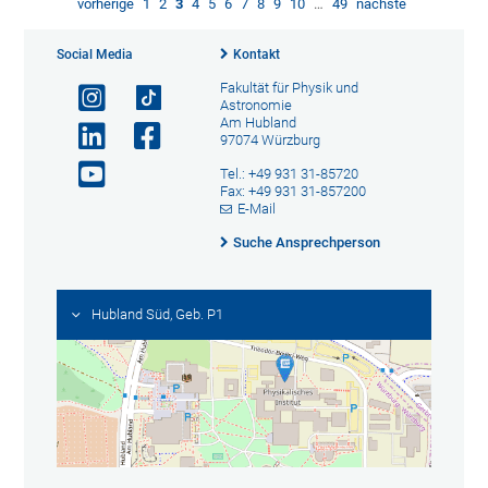
vorherige
1
2
3
4
5
6
7
8
9
10
…
49
nächste
Social Media
Kontakt
Fakultät für Physik und
Astronomie
Am Hubland
97074 Würzburg
Tel.: +49 931 31-85720
Fax: +49 931 31-857200
E-Mail
Suche Ansprechperson
Hubland Süd, Geb. P1