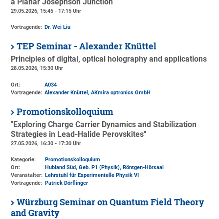
a Planar Josephson Junction
29.05.2026, 15:45 - 17:15 Uhr
Vortragende:
Dr. Wei Liu
TEP Seminar - Alexander Knüttel
Principles of digital, optical holography and applications
28.05.2026, 15:30 Uhr
Ort:
A034
Vortragende:
Alexander Knüttel, AKmira optronics GmbH
Promotionskolloquium
"Exploring Charge Carrier Dynamics and Stabilization
Strategies in Lead-Halide Perovskites"
27.05.2026, 16:30 - 17:30 Uhr
Kategorie:
Promotionskolloquium
Ort:
Hubland Süd, Geb. P1 (Physik)
, Röntgen-Hörsaal
Veranstalter:
Lehrstuhl für Experimentelle Physik VI
Vortragende:
Patrick Dörflinger
Würzburg Seminar on Quantum Field Theory
and Gravity