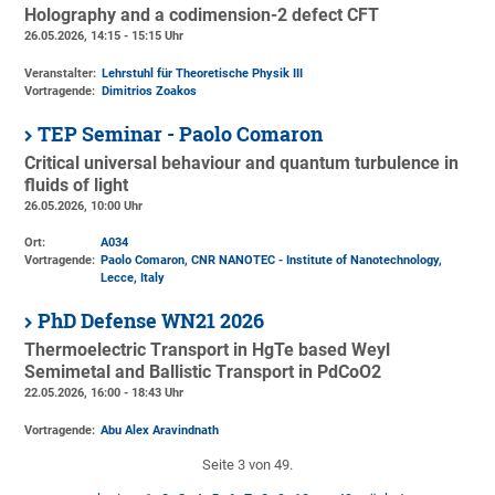
Holography and a codimension-2 defect CFT
26.05.2026, 14:15 - 15:15 Uhr
Veranstalter:
Lehrstuhl für Theoretische Physik III
Vortragende:
Dimitrios Zoakos
TEP Seminar - Paolo Comaron
Critical universal behaviour and quantum turbulence in
fluids of light
26.05.2026, 10:00 Uhr
Ort:
A034
Vortragende:
Paolo Comaron, CNR NANOTEC - Institute of Nanotechnology,
Lecce, Italy
PhD Defense WN21 2026
Thermoelectric Transport in HgTe based Weyl
Semimetal and Ballistic Transport in PdCoO2
22.05.2026, 16:00 - 18:43 Uhr
Vortragende:
Abu Alex Aravindnath
Seite 3 von 49.