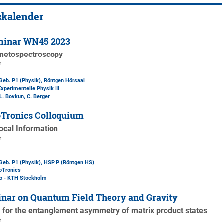
skalender
minar WN45 2023
gnetospectroscopy
r
Geb. P1 (Physik)
, Röntgen Hörsaal
Experimentelle Physik III
L. Bovkun, C. Berger
Tronics Colloquium
ocal Information
r
Geb. P1 (Physik)
, HSP P (Röntgen HS)
oTronics
co - KTH Stockholm
nar on Quantum Field Theory and Gravity
a for the entanglement asymmetry of matrix product states
r