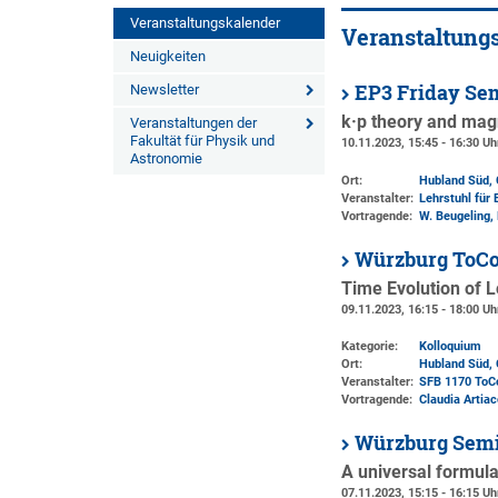
Veranstaltungskalender
Veranstaltung
Neuigkeiten
EP3 Friday Se
Newsletter
k·p theory and ma
Veranstaltungen der
Fakultät für Physik und
10.11.2023, 15:45 - 16:30 Uh
Astronomie
Ort:
Hubland Süd, 
Veranstalter:
Lehrstuhl für 
Vortragende:
W. Beugeling, 
Würzburg ToCo
Time Evolution of L
09.11.2023, 16:15 - 18:00 Uh
Kategorie:
Kolloquium
Ort:
Hubland Süd, 
Veranstalter:
SFB 1170 ToC
Vortragende:
Claudia Artia
Würzburg Semi
A universal formul
07.11.2023, 15:15 - 16:15 Uh