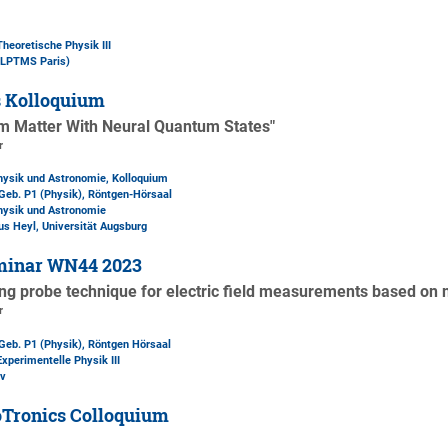
Theoretische Physik III
(LPTMS Paris)
s Kolloquium
m Matter With Neural Quantum States"
r
Physik und Astronomie, Kolloquium
Geb. P1 (Physik)
, Röntgen-Hörsaal
Physik und Astronomie
kus Heyl, Universität Augsburg
minar WN44 2023
g probe technique for electric field measurements based on na
r
Geb. P1 (Physik)
, Röntgen Hörsaal
Experimentelle Physik III
ev
Tronics Colloquium