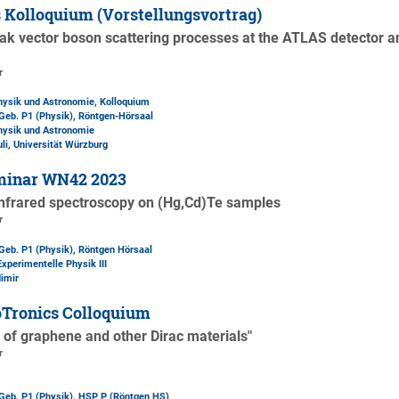
 Kolloquium (Vorstellungsvortrag)
ak vector boson scattering processes at the ATLAS detector an
r
Physik und Astronomie, Kolloquium
Geb. P1 (Physik)
, Röntgen-Hörsaal
Physik und Astronomie
uli, Universität Würzburg
minar WN42 2023
infrared spectroscopy on (Hg,Cd)Te samples
r
Geb. P1 (Physik)
, Röntgen Hörsaal
Experimentelle Physik III
imir
Tronics Colloquium
n of graphene and other Dirac materials"
r
Geb. P1 (Physik)
, HSP P (Röntgen HS)