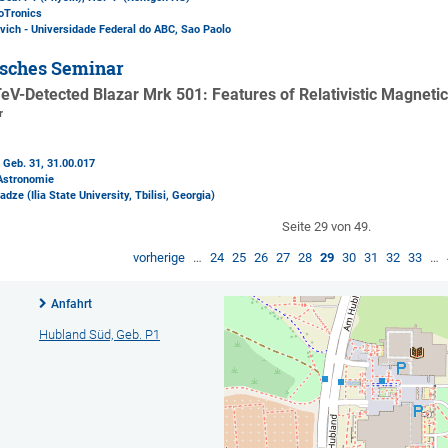
oTronics
evich - Universidade Federal do ABC, Sao Paolo
isches Seminar
f TeV-Detected Blazar Mrk 501: Features of Relativistic Magne
r
 Geb. 31
, 31.00.017
 Astronomie
dze (Ilia State University, Tbilisi, Georgia)
Seite 29 von 49.
vorherige
…
24
25
26
27
28
29
30
31
32
33
…
Anfahrt
Hubland Süd, Geb. P1