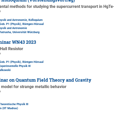
ntal methods for studying the supercurrent transport in HgTe
r
Physik und Astronomie, Kolloquium
Geb. P1 (Physik)
, Röntgen-Hörsaal
Physik und Astronomie
Piatrusha, Universität Würzburg
minar WN43 2023
all Resistor
r
Geb. P1 (Physik)
, Röntgen Hörsaal
Experimentelle Physik III
jalkowski
nar on Quantum Field Theory and Gravity
 model for strange metallic behavior
r
Theoretische Physik III
n (IIT Madras)