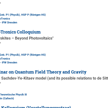
r
Geb. P1 (Physik)
, HSP P (Röntgen HS)
oTronics
 - IFW Dresden
Tronics Colloquium
skites – Beyond Photovoltaics"
r
Geb. P1 (Physik)
, HSP P (Röntgen HS)
oTronics
 - IFW Dresden
nar on Quantum Field Theory and Gravity
 Sachdev-Ye-Kitaev model (and its possible relations to de Sit
r
Theoretische Physik III
in (Caltech)
 Kolloquium (Vorstellungsvortrag)