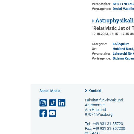
Veranstalter:
SFB 1170 ToC
Vortragende:
Dmitri Vassil
Astrophysikal
"Relativistic Jet o
19.10.2023, 16:15 - 17:45 Uh
Kategorie:
Kolloquium
Ort:
Hubland Nord,
Veranstalter:
Lehrstuhl für
Vortragende:
Bidzina Kapana
Social Media
Kontakt
Fakultät für Physik und
Astronomie
Am Hubland
97074 Würzburg
Tel.: +49 931 31-85720
Fax: +49 931 31-857200
E-Mail