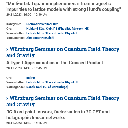
"Multi-orbital quantum phenomena: from magnetic
impurities to lattice models with strong Hund’s coupling"
29.11.2023, 16:00 - 17:30 Uhr
Kategorie:
Promotionskolloquium
Ort:
Hubland Süd, Geb. P1 (Physik)
, Röntgen-HS
Veranstalter:
Lehrstuhl für Theoretische Physik I
Vortragende:
Alexander Kowalski
Würzburg Seminar on Quantum Field Theory
and Gravity
A Type I Approximation of the Crossed Product
28.11.2023, 14:45 - 15:45 Uhr
Ort:
online
Veranstalter:
Lehrstuhl für Theoretische Physik III
Vortragende:
Ronak Soni (U. of Cambridge)
Würzburg Seminar on Quantum Field Theory
and Gravity
RG fixed point tensors, factorisation in 2D CFT and
holographic tensor networks
28.11.2023, 13:15 - 14:15 Uhr