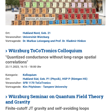
Ort:
Hubland Nord, Geb. 21
Veranstalter:
Universität Würzburg
Vortragende:
Dr. Markus Leisegang und Prof. Dr. Vladimir Hinkov
Würzburg ToCoTronics Colloquium
"Quantized conductance without long-range spatial
correlations"
23.11.2023, 16:15 - 18:00 Uhr
Kategorie:
Kolloquium
Ort:
Hubland Süd, Geb. P1 (Physik)
, HSP P (Röntgen HS)
Veranstalter:
SFB 1170 ToCoTronics
Vortragende:
Kim Pöyhönen - Tampere University
Würzburg Seminar on Quantum Field Theory
and Gravity
Finite-cutoff JT gravity and self-avoiding loops