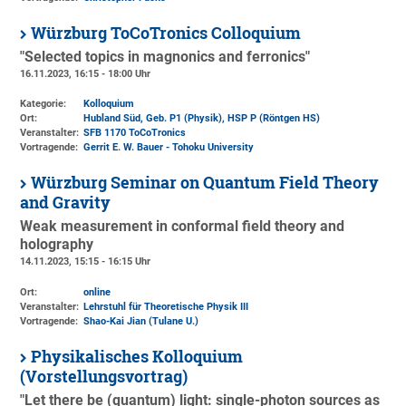
Würzburg ToCoTronics Colloquium
"Selected topics in magnonics and ferronics"
16.11.2023, 16:15 - 18:00 Uhr
Kategorie:
Kolloquium
Ort:
Hubland Süd, Geb. P1 (Physik)
, HSP P (Röntgen HS)
Veranstalter:
SFB 1170 ToCoTronics
Vortragende:
Gerrit E. W. Bauer - Tohoku University
Würzburg Seminar on Quantum Field Theory
and Gravity
Weak measurement in conformal field theory and
holography
14.11.2023, 15:15 - 16:15 Uhr
Ort:
online
Veranstalter:
Lehrstuhl für Theoretische Physik III
Vortragende:
Shao-Kai Jian (Tulane U.)
Physikalisches Kolloquium
(Vorstellungsvortrag)
"Let there be (quantum) light: single-photon sources as