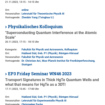
21.11.2023, 13:15 - 14:15 Uhr
Ort:
online
Veranstalter:
Lehrstuhl für Theoretische Physik III
Vortragende:
Zhenbin Yang (Tsinghua U.)
Physikalisches Kolloquium
"Superconducting Quantum Interference at the Atomic
Scale"
20.11.2023, 17:15 - 18:15 Uhr
Kategorie:
Fakultät für Physik und Astronomie, Kolloquium
Ort:
Hubland Süd, Geb. P1 (Physik)
, Röntgen-Hörsaal
Veranstalter:
Fakultät für Physik und Astronomie
Vortragende:
Dr. Christian Ast, Max-Planck-Institut für Festkörperforschung,
Stuttgart
EP3 Friday Seminar WN46 2023
Transport Signatures in Thick HgTe Quantum Wells and
what that means for HgTe as a 3DTI
17.11.2023, 15:45 - 17:00 Uhr
Ort:
Hubland Süd, Geb. P1 (Physik)
, Röntgen Hörsaal
Veranstalter:
Lehrstuhl für Experimentelle Physik III
Vortragende:
Christopher Fuchs