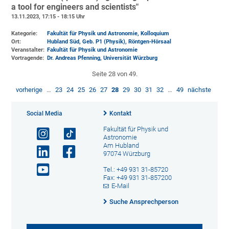
a tool for engineers and scientists"
13.11.2023, 17:15 - 18:15 Uhr
Kategorie:
Fakultät für Physik und Astronomie, Kolloquium
Ort:
Hubland Süd, Geb. P1 (Physik)
, Röntgen-Hörsaal
Veranstalter:
Fakultät für Physik und Astronomie
Vortragende:
Dr. Andreas Pfenning, Universität Würzburg
Seite 28 von 49.
vorherige
…
23
24
25
26
27
28
29
30
31
32
…
49
nächste
Social Media
Kontakt
Fakultät für Physik und
Astronomie
Am Hubland
97074 Würzburg
Tel.: +49 931 31-85720
Fax: +49 931 31-857200
E-Mail
Suche Ansprechperson