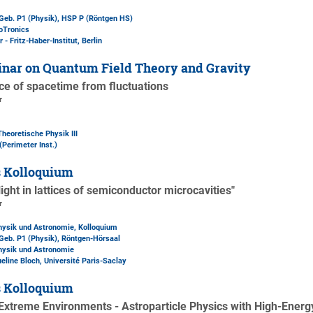
Geb. P1 (Physik)
, HSP P (Röntgen HS)
oTronics
 - Fritz-Haber-Institut, Berlin
nar on Quantum Field Theory and Gravity
e of spacetime from fluctuations
r
Theoretische Physik III
(Perimeter Inst.)
s Kolloquium
ight in lattices of semiconductor microcavities"
r
Physik und Astronomie, Kolloquium
Geb. P1 (Physik)
, Röntgen-Hörsaal
Physik und Astronomie
ueline Bloch, Université Paris-Saclay
s Kolloquium
Extreme Environments - Astroparticle Physics with High-Energ