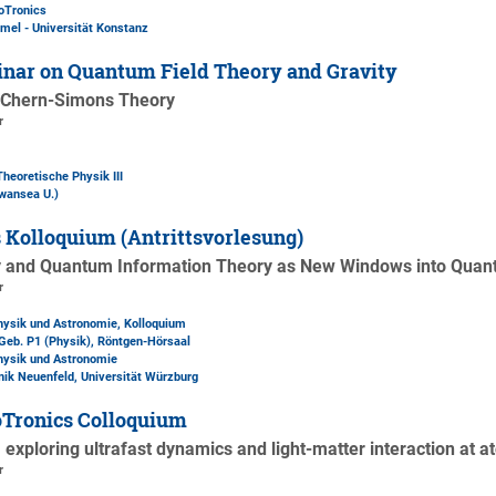
oTronics
el - Universität Konstanz
nar on Quantum Field Theory and Gravity
–Chern-Simons Theory
r
Theoretische Physik III
wansea U.)
 Kolloquium (Antrittsvorlesung)
y and Quantum Information Theory as New Windows into Quant
r
Physik und Astronomie, Kolloquium
Geb. P1 (Physik)
, Röntgen-Hörsaal
Physik und Astronomie
inik Neuenfeld, Universität Würzburg
Tronics Colloquium
exploring ultrafast dynamics and light-matter interaction at a
r