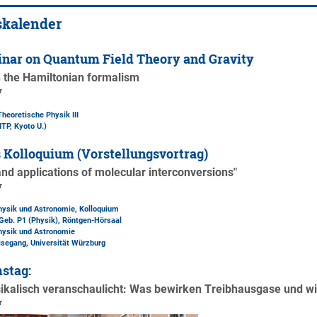
skalender
nar on Quantum Field Theory and Gravity
 the Hamiltonian formalism
r
Theoretische Physik III
ITP, Kyoto U.)
 Kolloquium (Vorstellungsvortrag)
and applications of molecular interconversions"
r
Physik und Astronomie, Kolloquium
Geb. P1 (Physik)
, Röntgen-Hörsaal
Physik und Astronomie
isegang, Universität Würzburg
stag:
sikalisch veranschaulicht: Was bewirken Treibhausgase und w
r