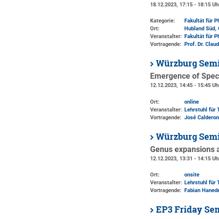
18.12.2023, 17:15 - 18:15 Uh
Kategorie:
Fakultät für 
Ort:
Hubland Süd, 
Veranstalter:
Fakultät für 
Vortragende:
Prof. Dr. Cla
Würzburg Semi
Emergence of Speci
12.12.2023, 14:45 - 15:45 Uh
Ort:
online
Veranstalter:
Lehrstuhl für 
Vortragende:
José Calderon
Würzburg Semi
Genus expansions an
12.12.2023, 13:31 - 14:15 Uh
Ort:
onsite
Veranstalter:
Lehrstuhl für 
Vortragende:
Fabian Hanede
EP3 Friday Se