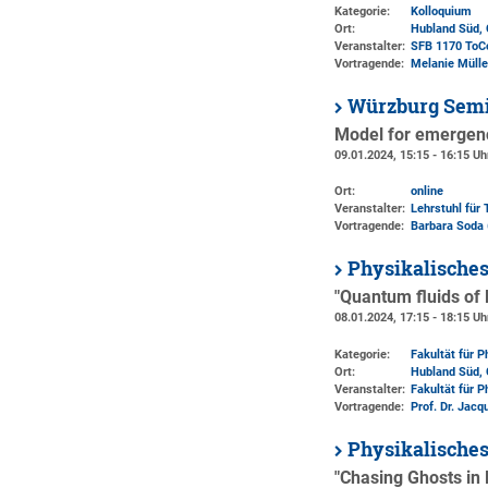
Kategorie:
Kolloquium
Ort:
Hubland Süd, 
Veranstalter:
SFB 1170 ToC
Vortragende:
Melanie Müller
Würzburg Semi
Model for emergenc
09.01.2024, 15:15 - 16:15 Uh
Ort:
online
Veranstalter:
Lehrstuhl für 
Vortragende:
Barbara Soda 
Physikalische
"Quantum fluids of l
08.01.2024, 17:15 - 18:15 Uh
Kategorie:
Fakultät für 
Ort:
Hubland Süd, 
Veranstalter:
Fakultät für 
Vortragende:
Prof. Dr. Jacq
Physikalische
"Chasing Ghosts in 