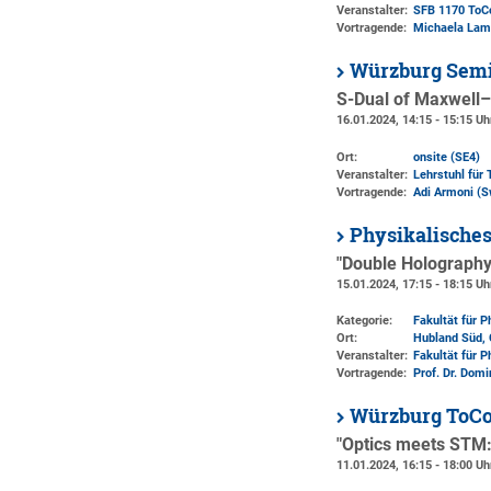
Veranstalter:
SFB 1170 ToC
Vortragende:
Michaela Lamm
Würzburg Semi
S-Dual of Maxwell
16.01.2024, 14:15 - 15:15 Uh
Ort:
onsite (SE4)
Veranstalter:
Lehrstuhl für 
Vortragende:
Adi Armoni (S
Physikalisches
"Double Holograph
15.01.2024, 17:15 - 18:15 Uh
Kategorie:
Fakultät für 
Ort:
Hubland Süd, 
Veranstalter:
Fakultät für 
Vortragende:
Prof. Dr. Dom
Würzburg ToCo
"Optics meets STM: 
11.01.2024, 16:15 - 18:00 Uh