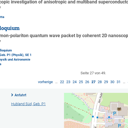
opic investigation of anisotropic and multiband superconduct
r
tta
loquium
asmon-polariton quantum wave packet by coherent 2D nanoscop
r
lloquium
Geb. P1 (Physik)
, SE 1
Physik und Astronomie
s
Seite 27 von 49.
vorherige
…
22
23
24
25
26
27
28
29
30
31
…
Anfahrt
Hubland Süd, Geb. P1