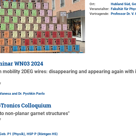
Ort:
Hubland Süd, Ge
Veranstalter:
Fakultät für Ph
Vortragende:
Professor Dr. V.
minar WN03 2024
gh mobility 2DEG wires: disappearing and appearing again with
r
Vanesa and Dr. Pyshkin Pavlo
Tronics Colloquium
 to non-planar garnet structures"
r
Geb. P1 (Physik)
, HSP P (Röntgen HS)