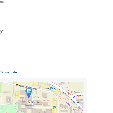
ors
y"
49
nächste