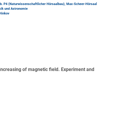
b. P4 (Naturwissenschaftlicher Hörsaalbau)
, Max-Scheer-Hörsaal
ysik und Astronomie
 Hinkov
 increasing of magnetic field. Experiment and