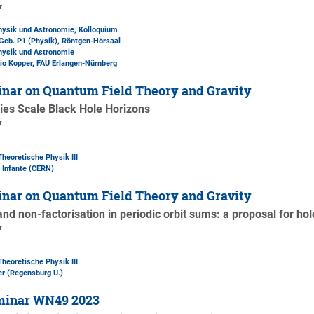
r
Physik und Astronomie, Kolloquium
Geb. P1 (Physik)
, Röntgen-Hörsaal
Physik und Astronomie
udio Kopper, FAU Erlangen-Nürnberg
nar on Quantum Field Theory and Gravity
es Scale Black Hole Horizons
r
Theoretische Physik III
 Infante (CERN)
nar on Quantum Field Theory and Gravity
d non-factorisation in periodic orbit sums: a proposal for h
r
Theoretische Physik III
r (Regensburg U.)
minar WN49 2023