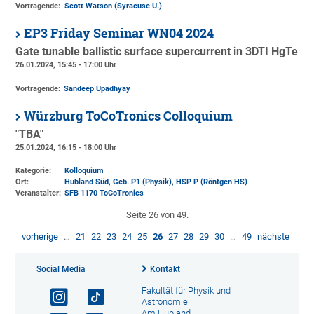
Vortragende:
Scott Watson (Syracuse U.)
EP3 Friday Seminar WN04 2024
Gate tunable ballistic surface supercurrent in 3DTI HgTe
26.01.2024, 15:45 - 17:00 Uhr
Vortragende:
Sandeep Upadhyay
Würzburg ToCoTronics Colloquium
"TBA"
25.01.2024, 16:15 - 18:00 Uhr
Kategorie:
Kolloquium
Ort:
Hubland Süd, Geb. P1 (Physik)
, HSP P (Röntgen HS)
Veranstalter:
SFB 1170 ToCoTronics
Seite 26 von 49.
vorherige
…
21
22
23
24
25
26
27
28
29
30
…
49
nächste
Social Media
Kontakt
Fakultät für Physik und
Astronomie
Am Hubland