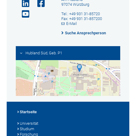
97074 Würzburg
Tel.: +49 931 31-85720
Fax: +49 931 31-857200
E-Mail
Suche Ansprechperson
Hubland Süd, Geb. P1
Startseite
Universität
Studium
Forschung