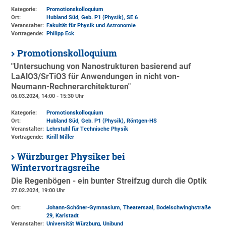
Kategorie:
Promotionskolloquium
Ort:
Hubland Süd, Geb. P1 (Physik)
, SE 6
Veranstalter:
Fakultät für Physik und Astronomie
Vortragende:
Philipp Eck
Promotionskolloquium
"Untersuchung von Nanostrukturen basierend auf
LaAlO3/SrTiO3 für Anwendungen in nicht von-
Neumann-Rechnerarchitekturen"
06.03.2024, 14:00 - 15:30 Uhr
Kategorie:
Promotionskolloquium
Ort:
Hubland Süd, Geb. P1 (Physik)
, Röntgen-HS
Veranstalter:
Lehrstuhl für Technische Physik
Vortragende:
Kirill Miller
Würzburger Physiker bei
Wintervortragsreihe
Die Regenbögen - ein bunter Streifzug durch die Optik
27.02.2024, 19:00 Uhr
Ort:
Johann-Schöner-Gymnasium, Theatersaal, Bodelschwinghstraße
29, Karlstadt
Veranstalter:
Universität Würzburg
, Unibund