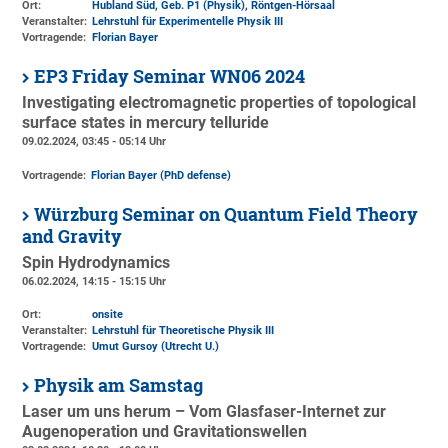
Ort:
Hubland Süd, Geb. P1 (Physik)
, Röntgen-Hörsaal
Veranstalter:
Lehrstuhl für Experimentelle Physik III
Vortragende:
Florian Bayer
EP3 Friday Seminar WN06 2024
Investigating electromagnetic properties of topological
surface states in mercury telluride
09.02.2024, 03:45 - 05:14 Uhr
Vortragende:
Florian Bayer (PhD defense)
Würzburg Seminar on Quantum Field Theory
and Gravity
Spin Hydrodynamics
06.02.2024, 14:15 - 15:15 Uhr
Ort:
onsite
Veranstalter:
Lehrstuhl für Theoretische Physik III
Vortragende:
Umut Gursoy (Utrecht U.)
Physik am Samstag
Laser um uns herum – Vom Glasfaser-Internet zur
Augenoperation und Gravitationswellen