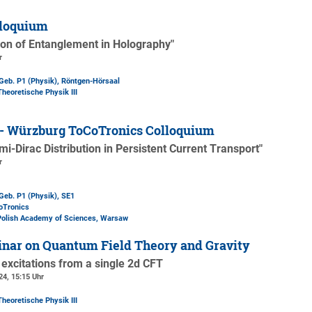
loquium
on of Entanglement in Holography"
r
Geb. P1 (Physik)
, Röntgen-Hörsaal
Theoretische Physik III
 - Würzburg ToCoTronics Colloquium
i-Dirac Distribution in Persistent Current Transport"
r
Geb. P1 (Physik)
, SE1
oTronics
 Polish Academy of Sciences, Warsaw
nar on Quantum Field Theory and Gravity
excitations from a single 2d CFT
24, 15:15 Uhr
Theoretische Physik III