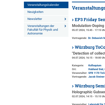
Veranstaltungskalender
Veranstaltung
Neuigkeiten
EP3 Friday Se
Newsletter
Modulation-Doping o
Veranstaltungen der
Fakultät für Physik und
05.07.2024, 15:45 - 17:15 Uh
Astronomie
Vortragende:
Dr. Debasish 
Würzburg ToCo
"Detection of colle
04.07.2024, 16:15 - 18:00 Uh
Kategorie:
Kolloquium
Ort:
Hubland Süd, 
Veranstalter:
SFB 1170 ToC
Vortragende:
Jacob Steiner
Würzburg Semi
Holographic Gubse
02.07.2024, 14:15 - 15:15 Uh
Veranstalter:
Lehrstuhl für 