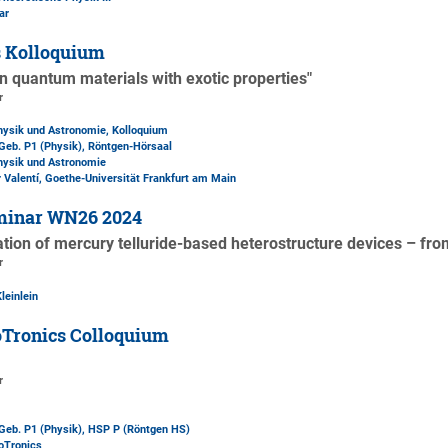
ar
s Kolloquium
gn quantum materials with exotic properties"
r
Physik und Astronomie, Kolloquium
Geb. P1 (Physik)
, Röntgen-Hörsaal
Physik und Astronomie
r Valentí, Goethe-Universität Frankfurt am Main
minar WN26 2024
ation of mercury telluride-based heterostructure devices – fr
r
leinlein
Tronics Colloquium
r
Geb. P1 (Physik)
, HSP P (Röntgen HS)
oTronics