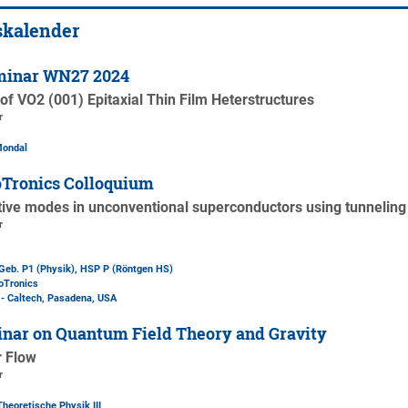
skalender
minar WN27 2024
f VO2 (001) Epitaxial Thin Film Heterstructures
r
Mondal
Tronics Colloquium
ctive modes in unconventional superconductors using tunneling
r
Geb. P1 (Physik)
, HSP P (Röntgen HS)
oTronics
 - Caltech, Pasadena, USA
nar on Quantum Field Theory and Gravity
r Flow
r
Theoretische Physik III