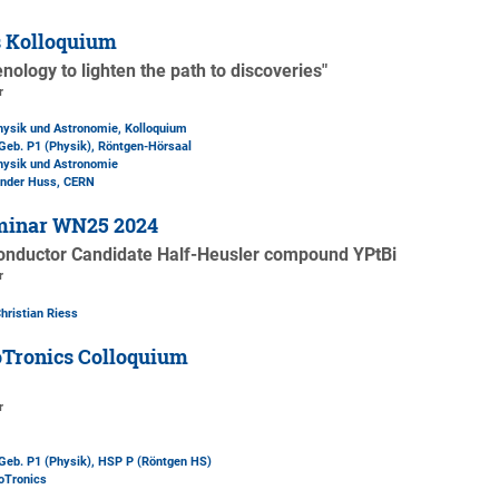
s Kolloquium
ology to lighten the path to discoveries"
r
Physik und Astronomie, Kolloquium
Geb. P1 (Physik)
, Röntgen-Hörsaal
Physik und Astronomie
xander Huss, CERN
minar WN25 2024
onductor Candidate Half-Heusler compound YPtBi
r
Christian Riess
Tronics Colloquium
r
Geb. P1 (Physik)
, HSP P (Röntgen HS)
oTronics