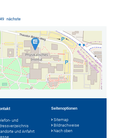
49
nächste
Seitenoptionen
ontakt
Sitemap
elefon- und
Bildnachweise
dressverzeichnis
Nach oben
tandorte und Anfahrt
resse