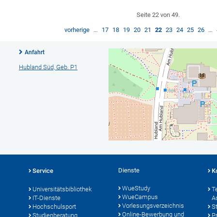
Seite 22 von 49.
vorherige
…
17
18
19
20
21
22
23
24
25
26
…
Anfahrt
Hubland Süd, Geb. P1
Dienste
Service
K
WueStudy
Universitätsbibliothek
T
WueCampus
IT-Dienste
A
Vorlesungsverzeichnis
Hochschulsport
S
Online-Bewerbung und
Studienberatung
P