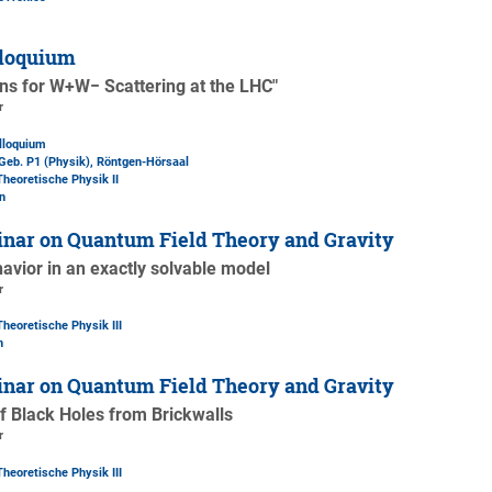
loquium
ons for W+W− Scattering at the LHC"
r
lloquium
Geb. P1 (Physik)
, Röntgen-Hörsaal
Theoretische Physik II
n
nar on Quantum Field Theory and Gravity
avior in an exactly solvable model
r
Theoretische Physik III
n
nar on Quantum Field Theory and Gravity
 Black Holes from Brickwalls
r
Theoretische Physik III