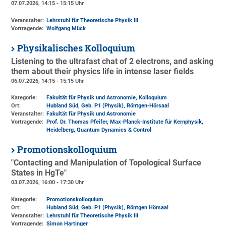
07.07.2026, 14:15 - 15:15 Uhr
Veranstalter:
Lehrstuhl für Theoretische Physik III
Vortragende:
Wolfgang Mück
Physikalisches Kolloquium
Listening to the ultrafast chat of 2 electrons, and asking
them about their physics life in intense laser fields
06.07.2026, 14:15 - 15:15 Uhr
Kategorie:
Fakultät für Physik und Astronomie, Kolloquium
Ort:
Hubland Süd, Geb. P1 (Physik)
, Röntgen-Hörsaal
Veranstalter:
Fakultät für Physik und Astronomie
Vortragende:
Prof. Dr. Thomas Pfeifer, Max-Planck-Institute für Kernphysik,
Heidelberg, Quantum Dynamics & Control
Promotionskolloquium
"Contacting and Manipulation of Topological Surface
States in HgTe"
03.07.2026, 16:00 - 17:30 Uhr
Kategorie:
Promotionskolloquium
Ort:
Hubland Süd, Geb. P1 (Physik)
, Röntgen Hörsaal
Veranstalter:
Lehrstuhl für Theoretische Physik III
Vortragende:
Simon Hartinger