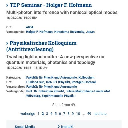
TEP Seminar - Holger F. Hofmann
Multi-photon interference with nonlocal optical modes
16.06.2026, 14:00 Uhr
Ort:
A034
Vortragende:
Holger F. Hofmann, Hiroshima University, Japan
Physikalisches Kolloquium
(Antrittsvorlesung)
Twisting light and matter: A new perspective on
quantum materials, photonics and topology
15.06.2026, 14:15 - 15:15 Uhr
Kategorie:
Fakultät für Physik und Astronomie, Kolloquium
Ort:
Hubland Süd, Geb. P1 (Physik)
, Röntgen-Hörsaal
Veranstalter:
Fakultät für Physik und Astronomie
Vortragende:
Prof. Dr. Sebastian Klembt, Julius-Maximilians-Universität
Würzburg, Experimentelle Physik I
Seite 2 von 49.
vorherige
1
2
3
4
5
6
7
8
9
10
…
49
nächste
Social Media
Kontakt