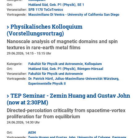
Ort:
Hubland Süd, Geb. P1 (Physik)
, SE 1
Veranstalter:
SFB 1170 ToCoTronics
Vortragende:
Massimiliano Di Ventra - University of California San Diego
Physikalisches Kolloquium
(Vorstellungsvortrag)
Nanoscale analysis of magnetic domains and spin
textures in rare-earth metal films
29.06.2026, 14:15 - 15:15 Uhr
Kategorie:
Fakultät für Physik und Astronomie, Kolloquium
Ort:
Hubland Süd, Geb. P1 (Physik)
, Röntgen-Hörsaal
Veranstalter:
Fakultät für Physik und Astronomie
Vortragende:
Dr. Patrick Härtl, Julius-Maximilians-Universität Würzburg,
Experimentelle Physik II
TEP Seminar - Zemin Huang and Gustav John
(now at 2:30PM)
Directed-percolation criticality from spacetime-vortex
proliferation far from equilibrium
24.06.2026, 14:30 Uhr
Ort:
A034
Vortragende:
Zemin Huang and Gustav John, University of Cologne, Germany