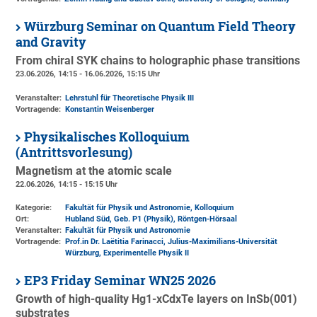
Würzburg Seminar on Quantum Field Theory
and Gravity
From chiral SYK chains to holographic phase transitions
23.06.2026, 14:15 - 16.06.2026, 15:15 Uhr
Veranstalter:
Lehrstuhl für Theoretische Physik III
Vortragende:
Konstantin Weisenberger
Physikalisches Kolloquium
(Antrittsvorlesung)
Magnetism at the atomic scale
22.06.2026, 14:15 - 15:15 Uhr
Kategorie:
Fakultät für Physik und Astronomie, Kolloquium
Ort:
Hubland Süd, Geb. P1 (Physik)
, Röntgen-Hörsaal
Veranstalter:
Fakultät für Physik und Astronomie
Vortragende:
Prof.in Dr. Laëtitia Farinacci, Julius-Maximilians-Universität
Würzburg, Experimentelle Physik II
EP3 Friday Seminar WN25 2026
Growth of high-quality Hg1-xCdxTe layers on InSb(001)
substrates