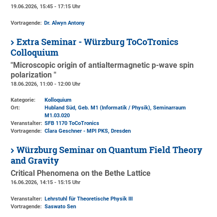
19.06.2026, 15:45 - 17:15 Uhr
Vortragende:
Dr. Alwyn Antony
Extra Seminar - Würzburg ToCoTronics
Colloquium
"Microscopic origin of antialtermagnetic p-wave spin
polarization "
18.06.2026, 11:00 - 12:00 Uhr
Kategorie:
Kolloquium
Ort:
Hubland Süd, Geb. M1 (Informatik / Physik)
, Seminarraum
M1.03.020
Veranstalter:
SFB 1170 ToCoTronics
Vortragende:
Clara Geschner - MPI PKS, Dresden
Würzburg Seminar on Quantum Field Theory
and Gravity
Critical Phenomena on the Bethe Lattice
16.06.2026, 14:15 - 15:15 Uhr
Veranstalter:
Lehrstuhl für Theoretische Physik III
Vortragende:
Saswato Sen