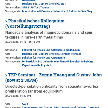
Ort:
Hubland Süd, Geb. P1 (Physik)
, SE 1
Veranstalter:
SFB 1170 ToCoTronics
Vortragende:
Massimiliano Di Ventra - University of California San Diego
Physikalisches Kolloquium
(Vorstellungsvortrag)
Nanoscale analysis of magnetic domains and spin
textures in rare-earth metal films
29.06.2026, 14:15 - 15:15 Uhr
Kategorie:
Fakultät für Physik und Astronomie, Kolloquium
Ort:
Hubland Süd, Geb. P1 (Physik)
, Röntgen-Hörsaal
Veranstalter:
Fakultät für Physik und Astronomie
Vortragende:
Dr. Patrick Härtl, Julius-Maximilians-Universität Würzburg,
Experimentelle Physik II
TEP Seminar - Zemin Huang and Gustav John
(now at 2:30PM)
Directed-percolation criticality from spacetime-vortex
proliferation far from equilibrium
24.06.2026, 14:30 Uhr
Ort:
A034
Vortragende:
Zemin Huang and Gustav John, University of Cologne, Germany