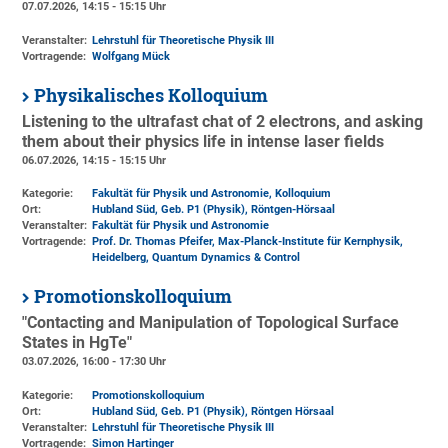
07.07.2026, 14:15 - 15:15 Uhr
Veranstalter:
Lehrstuhl für Theoretische Physik III
Vortragende:
Wolfgang Mück
Physikalisches Kolloquium
Listening to the ultrafast chat of 2 electrons, and asking
them about their physics life in intense laser fields
06.07.2026, 14:15 - 15:15 Uhr
Kategorie:
Fakultät für Physik und Astronomie, Kolloquium
Ort:
Hubland Süd, Geb. P1 (Physik)
, Röntgen-Hörsaal
Veranstalter:
Fakultät für Physik und Astronomie
Vortragende:
Prof. Dr. Thomas Pfeifer, Max-Planck-Institute für Kernphysik,
Heidelberg, Quantum Dynamics & Control
Promotionskolloquium
"Contacting and Manipulation of Topological Surface
States in HgTe"
03.07.2026, 16:00 - 17:30 Uhr
Kategorie:
Promotionskolloquium
Ort:
Hubland Süd, Geb. P1 (Physik)
, Röntgen Hörsaal
Veranstalter:
Lehrstuhl für Theoretische Physik III
Vortragende:
Simon Hartinger