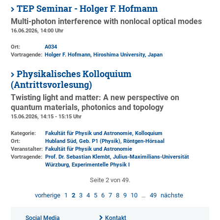
TEP Seminar - Holger F. Hofmann
Multi-photon interference with nonlocal optical modes
16.06.2026, 14:00 Uhr
Ort:
A034
Vortragende:
Holger F. Hofmann, Hiroshima University, Japan
Physikalisches Kolloquium
(Antrittsvorlesung)
Twisting light and matter: A new perspective on
quantum materials, photonics and topology
15.06.2026, 14:15 - 15:15 Uhr
Kategorie:
Fakultät für Physik und Astronomie, Kolloquium
Ort:
Hubland Süd, Geb. P1 (Physik)
, Röntgen-Hörsaal
Veranstalter:
Fakultät für Physik und Astronomie
Vortragende:
Prof. Dr. Sebastian Klembt, Julius-Maximilians-Universität
Würzburg, Experimentelle Physik I
Seite 2 von 49.
vorherige
1
2
3
4
5
6
7
8
9
10
…
49
nächste
Social Media
Kontakt