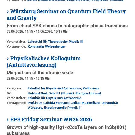
Würzburg Seminar on Quantum Field Theory
and Gravity
From chiral SYK chains to holographic phase transitions
23.06.2026, 14:15 - 16.06.2026, 15:15 Uhr
Veranstalter:
Lehrstuhl für Theoretische Physik III
Vortragende:
Konstantin Weisenberger
Physikalisches Kolloquium
(Antrittsvorlesung)
Magnetism at the atomic scale
22.06.2026, 14:15 - 15:15 Uhr
Kategorie:
Fakultät für Physik und Astronomie, Kolloquium
Ort:
Hubland Süd, Geb. P1 (Physik)
, Röntgen-Hörsaal
Veranstalter:
Fakultät für Physik und Astronomie
Vortragende:
Prof.in Dr. Laëtitia Farinacci, Julius-Maximilians-Universität
Würzburg, Experimentelle Physik II
EP3 Friday Seminar WN25 2026
Growth of high-quality Hg1-xCdxTe layers on InSb(001)
substrates