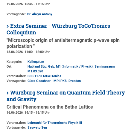
19.06.2026, 15:45 - 17:15 Uhr
Vortragende:
Dr. Alwyn Antony
Extra Seminar - Würzburg ToCoTronics
Colloquium
"Microscopic origin of antialtermagnetic p-wave spin
polarization "
18.06.2026, 11:00 - 12:00 Uhr
Kategorie:
Kolloquium
Ort:
Hubland Süd, Geb. M1 (Informatik / Physik)
, Seminarraum
M1.03.020
Veranstalter:
SFB 1170 ToCoTronics
Vortragende:
Clara Geschner - MPI PKS, Dresden
Würzburg Seminar on Quantum Field Theory
and Gravity
Critical Phenomena on the Bethe Lattice
16.06.2026, 14:15 - 15:15 Uhr
Veranstalter:
Lehrstuhl für Theoretische Physik III
Vortragende:
Saswato Sen