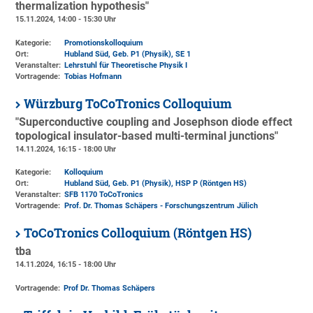
thermalization hypothesis"
15.11.2024, 14:00 - 15:30 Uhr
Kategorie:
Promotionskolloquium
Ort:
Hubland Süd, Geb. P1 (Physik)
, SE 1
Veranstalter:
Lehrstuhl für Theoretische Physik I
Vortragende:
Tobias Hofmann
Würzburg ToCoTronics Colloquium
"Superconductive coupling and Josephson diode effect
topological insulator-based multi-terminal junctions"
14.11.2024, 16:15 - 18:00 Uhr
Kategorie:
Kolloquium
Ort:
Hubland Süd, Geb. P1 (Physik)
, HSP P (Röntgen HS)
Veranstalter:
SFB 1170 ToCoTronics
Vortragende:
Prof. Dr. Thomas Schäpers - Forschungszentrum Jülich
ToCoTronics Colloquium (Röntgen HS)
tba
14.11.2024, 16:15 - 18:00 Uhr
Vortragende:
Prof Dr. Thomas Schäpers