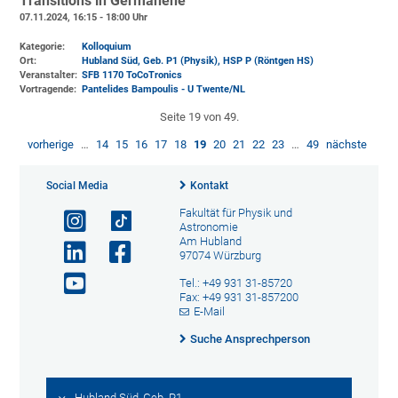
Transitions in Germanene"
07.11.2024, 16:15 - 18:00 Uhr
Kategorie:
Kolloquium
Ort:
Hubland Süd, Geb. P1 (Physik)
, HSP P (Röntgen HS)
Veranstalter:
SFB 1170 ToCoTronics
Vortragende:
Pantelides Bampoulis - U Twente/NL
Seite 19 von 49.
vorherige
…
14
15
16
17
18
19
20
21
22
23
…
49
nächste
Social Media
Kontakt
Fakultät für Physik und
Astronomie
Am Hubland
97074 Würzburg
Tel.: +49 931 31-85720
Fax: +49 931 31-857200
E-Mail
Suche Ansprechperson
Hubland Süd, Geb. P1