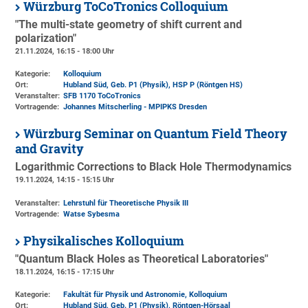
Würzburg ToCoTronics Colloquium
"The multi-state geometry of shift current and
polarization"
21.11.2024, 16:15 - 18:00 Uhr
Kategorie:
Kolloquium
Ort:
Hubland Süd, Geb. P1 (Physik)
, HSP P (Röntgen HS)
Veranstalter:
SFB 1170 ToCoTronics
Vortragende:
Johannes Mitscherling - MPIPKS Dresden
Würzburg Seminar on Quantum Field Theory
and Gravity
Logarithmic Corrections to Black Hole Thermodynamics
19.11.2024, 14:15 - 15:15 Uhr
Veranstalter:
Lehrstuhl für Theoretische Physik III
Vortragende:
Watse Sybesma
Physikalisches Kolloquium
"Quantum Black Holes as Theoretical Laboratories"
18.11.2024, 16:15 - 17:15 Uhr
Kategorie:
Fakultät für Physik und Astronomie, Kolloquium
Ort:
Hubland Süd, Geb. P1 (Physik)
, Röntgen-Hörsaal