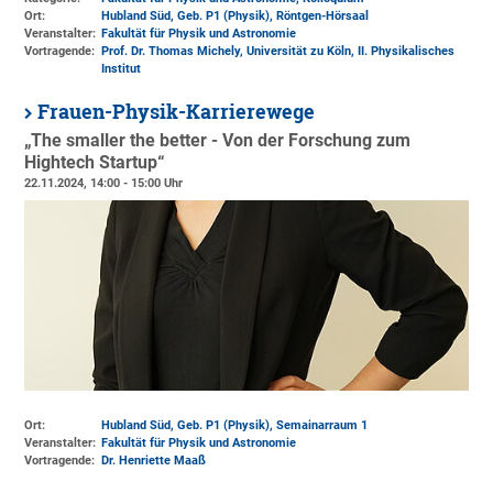
Ort:
Hubland Süd, Geb. P1 (Physik)
, Röntgen-Hörsaal
Veranstalter:
Fakultät für Physik und Astronomie
Vortragende:
Prof. Dr. Thomas Michely, Universität zu Köln, II. Physikalisches
Institut
Frauen-Physik-Karrierewege
„The smaller the better - Von der Forschung zum
Hightech Startup“
22.11.2024, 14:00 - 15:00 Uhr
Ort:
Hubland Süd, Geb. P1 (Physik)
, Semainarraum 1
Veranstalter:
Fakultät für Physik und Astronomie
Vortragende:
Dr. Henriette Maaß