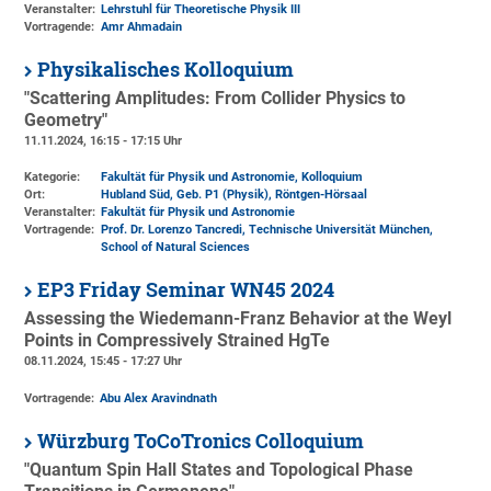
Veranstalter:
Lehrstuhl für Theoretische Physik III
Vortragende:
Amr Ahmadain
Physikalisches Kolloquium
"Scattering Amplitudes: From Collider Physics to
Geometry"
11.11.2024, 16:15 - 17:15 Uhr
Kategorie:
Fakultät für Physik und Astronomie, Kolloquium
Ort:
Hubland Süd, Geb. P1 (Physik)
, Röntgen-Hörsaal
Veranstalter:
Fakultät für Physik und Astronomie
Vortragende:
Prof. Dr. Lorenzo Tancredi, Technische Universität München,
School of Natural Sciences
EP3 Friday Seminar WN45 2024
Assessing the Wiedemann-Franz Behavior at the Weyl
Points in Compressively Strained HgTe
08.11.2024, 15:45 - 17:27 Uhr
Vortragende:
Abu Alex Aravindnath
Würzburg ToCoTronics Colloquium
"Quantum Spin Hall States and Topological Phase