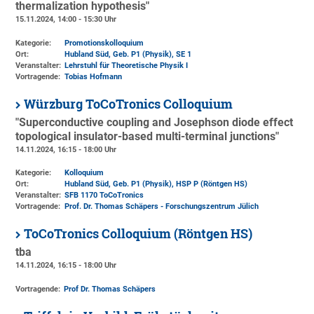
thermalization hypothesis"
15.11.2024, 14:00 - 15:30 Uhr
Kategorie:
Promotionskolloquium
Ort:
Hubland Süd, Geb. P1 (Physik)
, SE 1
Veranstalter:
Lehrstuhl für Theoretische Physik I
Vortragende:
Tobias Hofmann
Würzburg ToCoTronics Colloquium
"Superconductive coupling and Josephson diode effect
topological insulator-based multi-terminal junctions"
14.11.2024, 16:15 - 18:00 Uhr
Kategorie:
Kolloquium
Ort:
Hubland Süd, Geb. P1 (Physik)
, HSP P (Röntgen HS)
Veranstalter:
SFB 1170 ToCoTronics
Vortragende:
Prof. Dr. Thomas Schäpers - Forschungszentrum Jülich
ToCoTronics Colloquium (Röntgen HS)
tba
14.11.2024, 16:15 - 18:00 Uhr
Vortragende:
Prof Dr. Thomas Schäpers