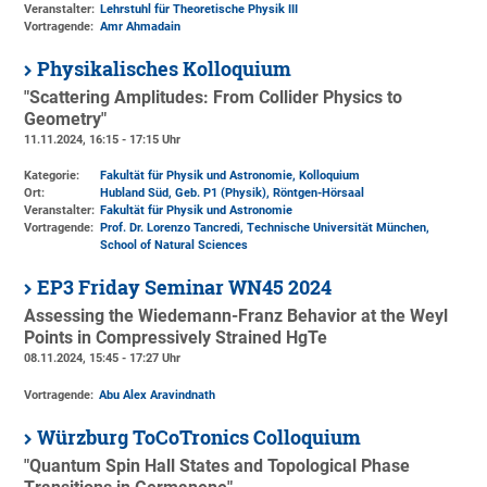
Veranstalter:
Lehrstuhl für Theoretische Physik III
Vortragende:
Amr Ahmadain
Physikalisches Kolloquium
"Scattering Amplitudes: From Collider Physics to
Geometry"
11.11.2024, 16:15 - 17:15 Uhr
Kategorie:
Fakultät für Physik und Astronomie, Kolloquium
Ort:
Hubland Süd, Geb. P1 (Physik)
, Röntgen-Hörsaal
Veranstalter:
Fakultät für Physik und Astronomie
Vortragende:
Prof. Dr. Lorenzo Tancredi, Technische Universität München,
School of Natural Sciences
EP3 Friday Seminar WN45 2024
Assessing the Wiedemann-Franz Behavior at the Weyl
Points in Compressively Strained HgTe
08.11.2024, 15:45 - 17:27 Uhr
Vortragende:
Abu Alex Aravindnath
Würzburg ToCoTronics Colloquium
"Quantum Spin Hall States and Topological Phase