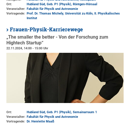
Ort:
Hubland Süd, Geb. P1 (Physik)
, Röntgen-Hörsaal
Veranstalter:
Fakultät für Physik und Astronomie
Vortragende:
Prof. Dr. Thomas Michely, Universität zu Köln, II. Physikalisches
Institut
Frauen-Physik-Karrierewege
„The smaller the better - Von der Forschung zum
Hightech Startup“
22.11.2024, 14:00 - 15:00 Uhr
Ort:
Hubland Süd, Geb. P1 (Physik)
, Semainarraum 1
Veranstalter:
Fakultät für Physik und Astronomie
Vortragende:
Dr. Henriette Maaß