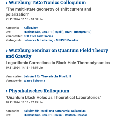
Würzburg ToCoTronics Colloquium
"The multi-state geometry of shift current and
polarization"
21.11.2024, 16:15 - 18:00 Uhr
Kategorie:
Kolloquium
Ort:
Hubland Süd, Geb. P1 (Physik)
, HSP P (Röntgen HS)
Veranstalter:
SFB 1170 ToCoTronics
Vortragende:
Johannes Mitscherling - MPIPKS Dresden
Würzburg Seminar on Quantum Field Theory
and Gravity
Logarithmic Corrections to Black Hole Thermodynamics
19.11.2024, 14:15 - 15:15 Uhr
Veranstalter:
Lehrstuhl für Theoretische Physik III
Vortragende:
Watse Sybesma
Physikalisches Kolloquium
"Quantum Black Holes as Theoretical Laboratories"
18.11.2024, 16:15 - 17:15 Uhr
Kategorie:
Fakultät für Physik und Astronomie, Kolloquium
Ort:
Hubland Süd, Geb. P1 (Physik)
, Röntgen-Hörsaal