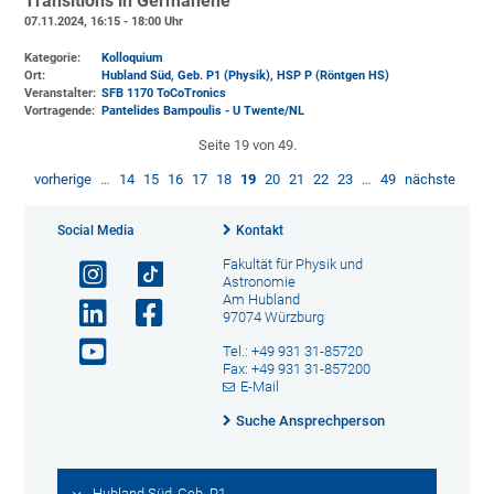
Transitions in Germanene"
07.11.2024, 16:15 - 18:00 Uhr
Kategorie:
Kolloquium
Ort:
Hubland Süd, Geb. P1 (Physik)
, HSP P (Röntgen HS)
Veranstalter:
SFB 1170 ToCoTronics
Vortragende:
Pantelides Bampoulis - U Twente/NL
Seite 19 von 49.
vorherige
…
14
15
16
17
18
19
20
21
22
23
…
49
nächste
Social Media
Kontakt
Fakultät für Physik und
Astronomie
Am Hubland
97074 Würzburg
Tel.: +49 931 31-85720
Fax: +49 931 31-857200
E-Mail
Suche Ansprechperson
Hubland Süd, Geb. P1