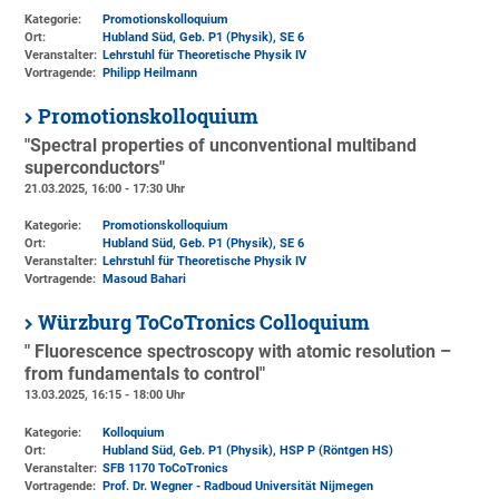
Kategorie:
Promotionskolloquium
Ort:
Hubland Süd, Geb. P1 (Physik)
, SE 6
Veranstalter:
Lehrstuhl für Theoretische Physik IV
Vortragende:
Philipp Heilmann
Promotionskolloquium
"Spectral properties of unconventional multiband
superconductors"
21.03.2025, 16:00 - 17:30 Uhr
Kategorie:
Promotionskolloquium
Ort:
Hubland Süd, Geb. P1 (Physik)
, SE 6
Veranstalter:
Lehrstuhl für Theoretische Physik IV
Vortragende:
Masoud Bahari
Würzburg ToCoTronics Colloquium
" Fluorescence spectroscopy with atomic resolution –
from fundamentals to control"
13.03.2025, 16:15 - 18:00 Uhr
Kategorie:
Kolloquium
Ort:
Hubland Süd, Geb. P1 (Physik)
, HSP P (Röntgen HS)
Veranstalter:
SFB 1170 ToCoTronics
Vortragende:
Prof. Dr. Wegner - Radboud Universität Nijmegen