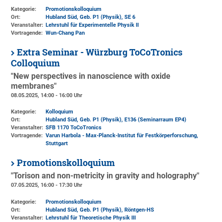
Kategorie:
Promotionskolloquium
Ort:
Hubland Süd, Geb. P1 (Physik)
, SE 6
Veranstalter:
Lehrstuhl für Experimentelle Physik II
Vortragende:
Wun-Chang Pan
Extra Seminar - Würzburg ToCoTronics
Colloquium
"New perspectives in nanoscience with oxide
membranes"
08.05.2025, 14:00 - 16:00 Uhr
Kategorie:
Kolloquium
Ort:
Hubland Süd, Geb. P1 (Physik)
, E136 (Seminarraum EP4)
Veranstalter:
SFB 1170 ToCoTronics
Vortragende:
Varun Harbola - Max-Planck-Institut für Festkörperforschung,
Stuttgart
Promotionskolloquium
"Torison and non-metricity in gravity and holography"
07.05.2025, 16:00 - 17:30 Uhr
Kategorie:
Promotionskolloquium
Ort:
Hubland Süd, Geb. P1 (Physik)
, Röntgen-HS
Veranstalter:
Lehrstuhl für Theoretische Physik III