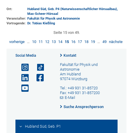
Ort:
Hubland Süd, Geb. P4 (Naturwissenschaftlicher Hörsaalbau)
,
Max-Scheer-Hörsaal
Veranstalter:
Fakultät für Physik und Astronomie
Vortragende:
Dr. Tobias Kießling
Seite 15 von 49.
vorherige
…
10
11
12
13
14
15
16
17
18
19
…
49
nächste
Social Media
Kontakt
Fakultät für Physik und
Astronomie
Am Hubland
97074 Würzburg
Tel.: +49 931 31-85720
Fax: +49 931 31-857200
E-Mail
Suche Ansprechperson
Hubland Süd, Geb. P1