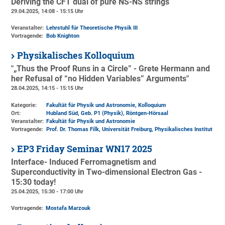
Deriving the CFT dual of pure NS-NS strings
29.04.2025, 14:08 - 15:15 Uhr
Veranstalter:
Lehrstuhl für Theoretische Physik III
Vortragende:
Bob Knighton
Physikalisches Kolloquium
"„Thus the Proof Runs in a Circle” - Grete Hermann and
her Refusal of “no Hidden Variables” Arguments"
28.04.2025, 14:15 - 15:15 Uhr
Kategorie:
Fakultät für Physik und Astronomie, Kolloquium
Ort:
Hubland Süd, Geb. P1 (Physik)
, Röntgen-Hörsaal
Veranstalter:
Fakultät für Physik und Astronomie
Vortragende:
Prof. Dr. Thomas Filk, Universität Freiburg, Physikalisches Institut
EP3 Friday Seminar WN17 2025
Interface- Induced Ferromagnetism and
Superconductivity in Two-dimensional Electron Gas -
15:30 today!
25.04.2025, 15:30 - 17:00 Uhr
Vortragende:
Mostafa Marzouk